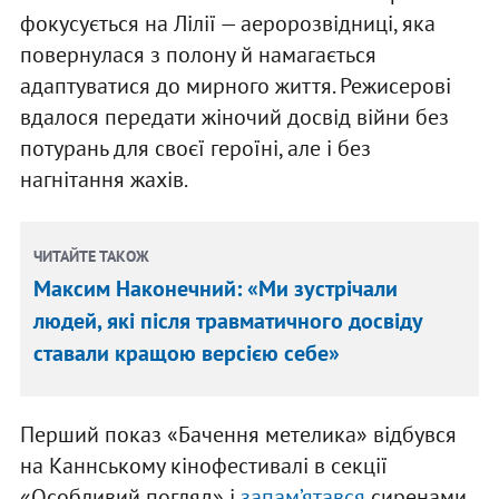
фокусується на Лілії — аеророзвідниці, яка
повернулася з полону й намагається
адаптуватися до мирного життя. Режисерові
вдалося передати жіночий досвід війни без
потурань для своєї героїні, але і без
нагнітання жахів.
ЧИТАЙТЕ ТАКОЖ
Максим Наконечний: «Ми зустрічали
людей, які після травматичного досвіду
ставали кращою версією себе»
Перший показ «Бачення метелика» відбувся
на Каннському кінофестивалі в секції
«Особливий погляд» і
запам’ятався
сиренами