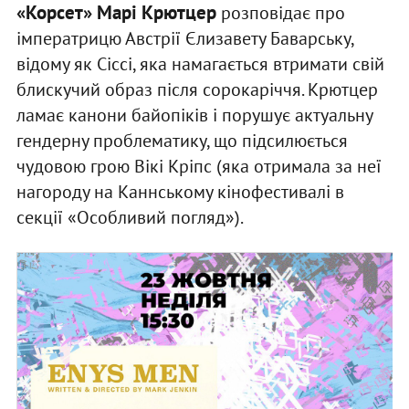
«Корсет» Марі Крютцер
розповідає про
імператрицю Австрії Єлизавету Баварську,
відому як Сіссі, яка намагається втримати свій
блискучий образ після сорокаріччя. Крютцер
ламає канони байопіків і порушує актуальну
гендерну проблематику, що підсилюється
чудовою грою Вікі Кріпс (яка отримала за неї
нагороду на Каннському кінофестивалі в
секції «Особливий погляд»).