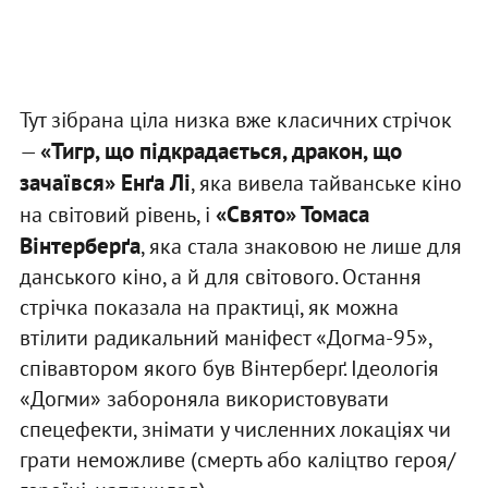
Тут зібрана ціла низка вже класичних стрічок
«Тигр, що підкрадається, дракон, що
—
зачаївся» Енґа Лі
, яка вивела тайванське кіно
«Свято» Томаса
на світовий рівень, і
Вінтерберґа
, яка стала знаковою не лише для
данського кіно, а й для світового. Остання
стрічка показала на практиці, як можна
втілити радикальний маніфест «Догма-95»,
співавтором якого був Вінтерберґ. Ідеологія
«Догми» забороняла використовувати
спецефекти, знімати у численних локаціях чи
грати неможливе (смерть або каліцтво героя/