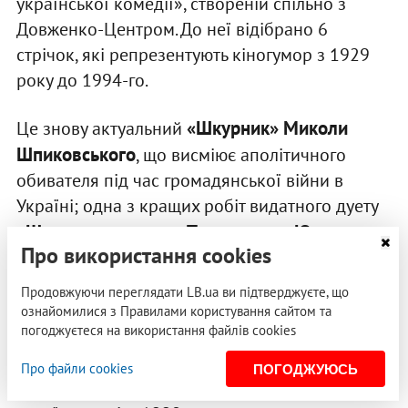
української комедії», створеній спільно з
Довженко-Центром. До неї відібрано 6
стрічок, які репрезентують кіногумор з 1929
року до 1994-го.
«Шкурник» Миколи
Це знову актуальний
Шпиковського
, що висміює аполітичного
обивателя під час громадянської війни в
Україні; одна з кращих робіт видатного дуету
«Штепсель одружує Тарапуньку» Юхима
Про використання cookies
Березіна та Юрія Тимошенка
; легендарна
«За двома зайцями» Віктора Іванова
стрічка
Продовжуючи переглядати LB.ua ви підтверджуєте, що
в українській озвучці; звитяжна козацька
ознайомилися з Правилами користування сайтом та
погоджуєтеся на використання файлів cookies
комедія часів українського поетичного кіно
«Пропала грамота» Бориса Івченка
; так
Про файли cookies
ПОГОДЖУЮСЬ
званий козаксплотейшн (так називають