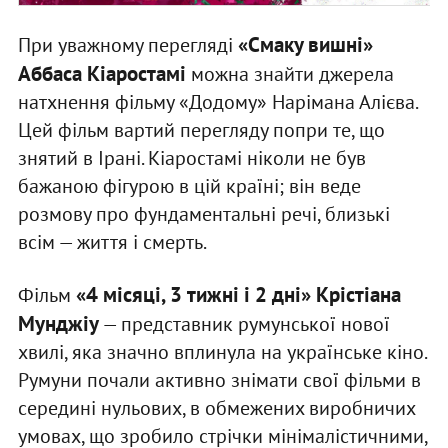
«Смаку вишні»
При уважному перегляді
Аббаса Кіаростамі
можна знайти джерела
натхнення фільму «Додому» Нарімана Алієва.
Цей фільм вартий перегляду попри те, що
знятий в Ірані. Кіаростамі ніколи не був
бажаною фігурою в цій країні; він веде
розмову про фундаментальні речі, близькі
всім — життя і смерть.
«4 місяці, 3 тижні і 2 дні» Крістіана
Фільм
Мунджіу
— представник румунської нової
хвилі, яка значно вплинула на українське кіно.
Румуни почали активно знімати свої фільми в
середині нульових, в обмежених виробничих
умовах, що зробило стрічки мінімалістичними,