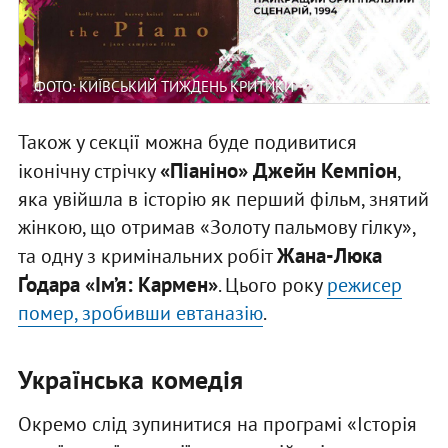
ФОТО: КИЇВСЬКИЙ ТИЖДЕНЬ КРИТИКИ
Також у секції можна буде подивитися
«Піаніно» Джейн Кемпіон
іконічну стрічку
,
яка увійшла в історію як перший фільм, знятий
жінкою, що отримав «Золоту пальмову гілку»,
Жана-Люка
та одну з кримінальних робіт
Ґодара «Ім’я: Кармен»
. Цього року
режисер
помер, зробивши евтаназію
.
Українська комедія
Окремо слід зупинитися на програмі «Історія