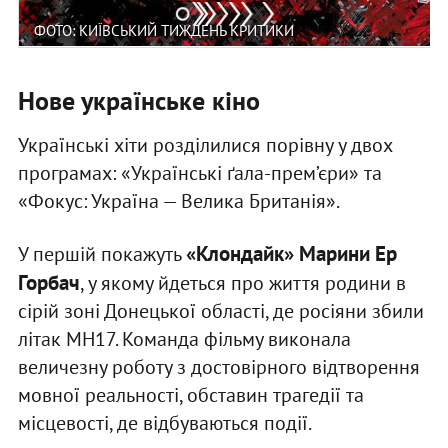
ФОТО: КИЇВСЬКИЙ ТИЖДЕНЬ КРИТИКИ
Нове українське кіно
Українські хіти розділилися порівну у двох
програмах: «Українські ґала-прем’єри» та
«Фокус: Україна — Велика Британія».
«Клондайк»
Марини Ер
У першій покажуть
Горбач
, у якому йдеться про життя родини в
сірій зоні Донецької області, де росіяни збили
літак МН17. Команда фільму виконала
величезну роботу з достовірного відтворення
мовної реальності, обставин трагедії та
місцевості, де відбуваються події.