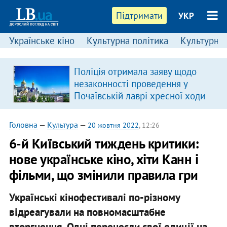
Підтримати
УКР
Українське кіно
Культурна політика
Культурні і
Поліція отримала заяву щодо
незаконності проведення у
Почаївській лаврі хресної ходи
Головна
—
Культура
—
20 жовтня 2022
, 12:26
6-й Київський тиждень критики:
нове українське кіно, хіти Канн і
фільми, що змінили правила гри
Українські кінофестивалі по-різному
відреагували на повномасштабне
вторгнення. Одні перенесли свої едиції на