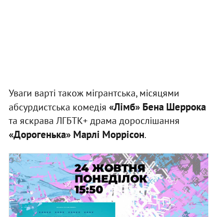
Уваги варті також мігрантська, місяцями
«Лімб» Бена Шеррока
абсурдистська комедія
та яскрава ЛГБТК+ драма дорослішання
«Дорогенька» Марлі Моррісон
.