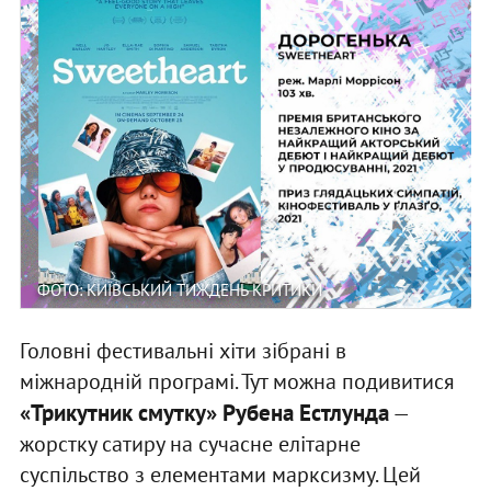
ФОТО: КИЇВСЬКИЙ ТИЖДЕНЬ КРИТИКИ
Головні фестивальні хіти зібрані в
міжнародній програмі. Тут можна подивитися
«Трикутник смутку» Рубена Естлунда
—
жорстку сатиру на сучасне елітарне
суспільство з елементами марксизму. Цей