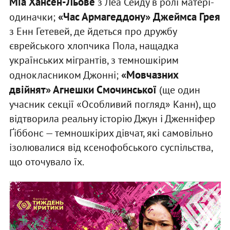
Міа Хансен-Льове
з Леа Сейду в ролі матері-
«Час Армагеддону» Джеймса Грея
одиначки;
з Енн Гетевей, де йдеться про дружбу
єврейського хлопчика Пола, нащадка
українських мігрантів, з темношкірим
«Мовчазних
однокласником Джонні;
двійнят» Агнешки Смочинської
(ще один
учасник секції «Особливий погляд» Канн), що
відтворила реальну історію Джун і Дженніфер
Ґіббонс — темношкірих дівчат, які самовільно
ізолювалися від ксенофобського суспільства,
що оточувало їх.