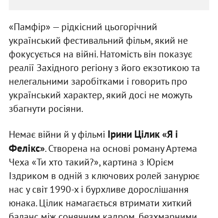
«Памфір» — рідкісний цьогорічний
український фестивальний фільм, який не
фокусується на війні. Натомість він показує
реалії Західного регіону з його екзотикою та
нелегальними заробітками і говорить про
український характер, який досі не можуть
збагнути росіяни.
Ірини Цілик «Я і
Немає війни й у фільмі
Фелікс»
. Створена на основі роману Артема
Чеха «Ти хто такий?», картина з Юрієм
Іздриком в одній з ключових ролей занурює
нас у світ 1990-х і бурхливе дорослішання
юнака. Цілик намагається втримати хиткий
баланс між сонячним кадром, безхмарними