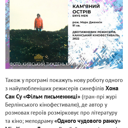
ФОТО: КИЇВСЬКИЙ ТИЖДЕНЬ КРИТИКИ
Також у програмі покажуть нову роботу одного
Хона
з найулюбленіших режисерів синефілів
Сан Су «Фільм письменниці»
(гран-прі журі
Берлінського кінофестивалю), де автор у
розмовах героїв розмірковує про літературу
«Одного чудового ранку»
та кіно; мелодраму