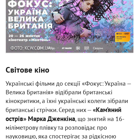
ФОТО: KCW.COM.UA
Світове кіно
Українські фільми до секції «Фокус: Україна —
Велика Британія» відібрали британські
кінокритики, а їхні українські колеги зібрали
«Кам’яний
британські стрічки. Серед них —
острів» Марка Дженкіна
, що знятий на 16-
міліметрову плівку та розповідає про
науковицю, яка спостерігає за рідкісною