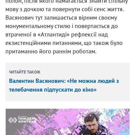
полон, після якого намагається знайти спільну
мову з дочкою та повернути собі сенс життя.
Васянович тут залишається вірним своєму
монументальному стилю і повертається до
втраченої в «Атлантиді» рефлексії над
екзистенційними питаннями, що також було
притаманно його раннім роботам.
ЧИТАЙТЕ ТАКОЖ
Валентин Васянович: «Не можна людей з
телебачення підпускати до кіно»