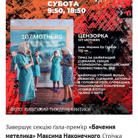
ФОТО: КИЇВСЬКИЙ ТИЖДЕНЬ КРИТИКИ
«Бачення
Завершує секцію ґала-прем’єр
метелика» Максима Наконечного
. Стрічка