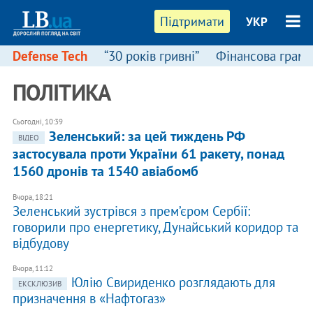
Підтримати
УКР
Defense Tech
“30 років гривні”
Фінансова грамо
ПОЛІТИКА
Сьогодні, 10:39
Зеленський: за цей тиждень РФ
ВІДЕО
застосувала проти України 61 ракету, понад
1560 дронів та 1540 авіабомб
Вчора, 18:21
Зеленський зустрівся з прем’єром Сербії:
говорили про енергетику, Дунайський коридор та
відбудову
Вчора, 11:12
Юлію Свириденко розглядають для
ЕКСКЛЮЗИВ
призначення в «Нафтогаз»