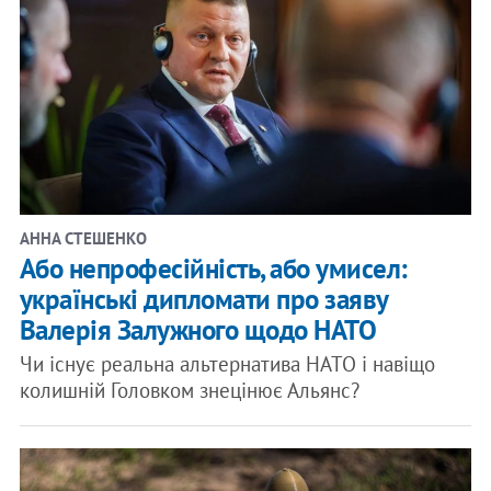
АННА СТЕШЕНКО
​Або непрофесійність, або умисел:
українські дипломати про заяву
Валерія Залужного щодо НАТО
Чи існує реальна альтернатива НАТО і навіщо
колишній Головком знецінює Альянс?