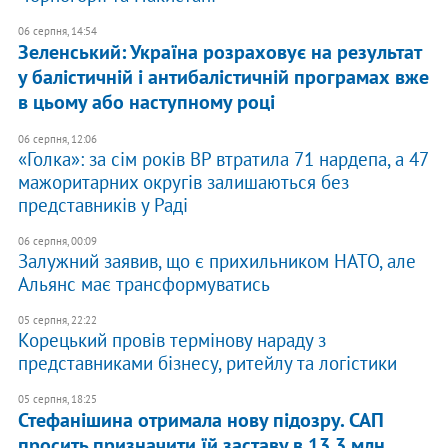
06 серпня, 14:54
Зеленський: Україна розраховує на результат
у балістичній і антибалістичній програмах вже
в цьому або наступному році
06 серпня, 12:06
«Голка»: за сім років ВР втратила 71 нардепа, а 47
мажоритарних округів залишаються без
представників у Раді
06 серпня, 00:09
Залужний заявив, що є прихильником НАТО, але
Альянс має трансформуватись
05 серпня, 22:22
Корецький провів термінову нараду з
представниками бізнесу, ритейлу та логістики
05 серпня, 18:25
Стефанішина отримала нову підозру. САП
просить призначити їй заставу в 13,3 млн