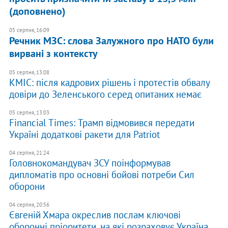
(доповнено)
05 серпня, 16:09
Речник МЗС: слова Залужного про НАТО були
вирвані з контексту
05 серпня, 13:08
КМІС: після кадрових рішень і протестів обвалу
довіри до Зеленського серед опитаних немає
05 серпня, 13:03
Financial Times: Трамп відмовився передати
Україні додаткові ракети для Patriot
04 серпня, 21:24
Головнокомандувач ЗСУ поінформував
дипломатів про основні бойові потреби Сил
оборони
04 серпня, 20:56
Євгеній Хмара окреслив послам ключові
оборонні пріоритети, на які розраховує Україна