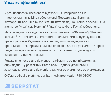
Угода конфіденційності
У разі повного чи часткового відтворення матеріалів пряме
гіперпосилання на LB.ua обов'язкове! Передрук, копіювання,
відтворення або інше використання матеріалів, що містять посилання на
агентство "Українськi Новини" й "Українська Фото Група", заборонено.
Матеріали, які розміщуються на сайті з позначкою "Реклама" / "Новини
компаній" / "Пресреліз" / "Promoted", є рекламними та публікуються на
правах реклами. Редакція може не поділяти погляди, які в них
представлені. Матеріали з плашкою СПЕЦПРОЄКТ є рекламними, проте
редакція бере участь у підготовці цього контенту і поділяє думки,
висловлені у цих матеріалах.
Редакція не несе відповідальності за факти та оціночні судження,
оприлюднені у рекламних матеріалах. Згідно з українським
законодавством, відповідальність за зміст реклами несе рекламодавець.
Cуб'єкт у сфері онлайн-медіа; ідентифікатор медіа - R40-05097
РЕКЛАМА