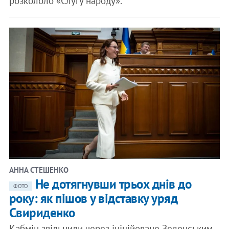
розкололо «Слугу народу».
АННА СТЕШЕНКО
Не дотягнувши трьох днів до
ФОТО
року: як пішов у відставку уряд
Свириденко
Кабмін звільнили через ініційоване Зеленським