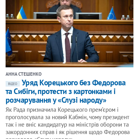
АННА СТЕШЕНКО
Уряд Корецького без Федорова
ВІДЕО
та Сибіги, протести з картонками і
розчарування у «Слузі народу»
Як Рада призначила Корецького прем’єром і
проголосувала за новий Кабмін, чому президент
так і не вніс кандидатур на міністрів оборони та
закордонних справ і як рішення щодо Федорова