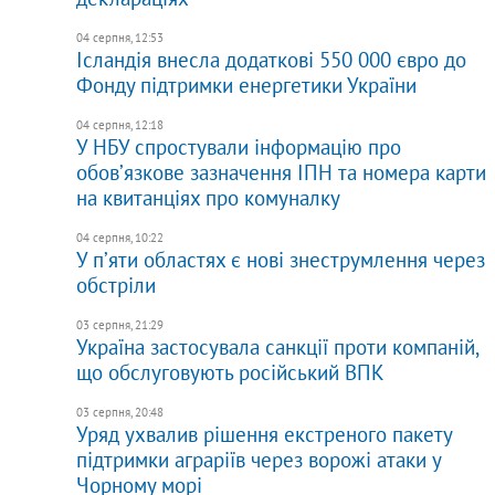
04 серпня, 12:53
Ісландія внесла додаткові 550 000 євро до
Фонду підтримки енергетики України
04 серпня, 12:18
У НБУ спростували інформацію про
обовʼязкове зазначення ІПН та номера карти
на квитанціях про комуналку
04 серпня, 10:22
У пʼяти областях є нові знеструмлення через
обстріли
03 серпня, 21:29
Україна застосувала санкції проти компаній,
що обслуговують російський ВПК
03 серпня, 20:48
Уряд ухвалив рішення екстреного пакету
підтримки аграріїв через ворожі атаки у
Чорному морі