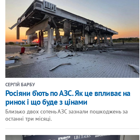
СЕРГІЙ БАРБУ
Росіяни б’ють по АЗС. Як це впливає на
ринок і що буде з цінами
Близько двох сотень АЗС зазнали пошкоджень за
останні три місяці.