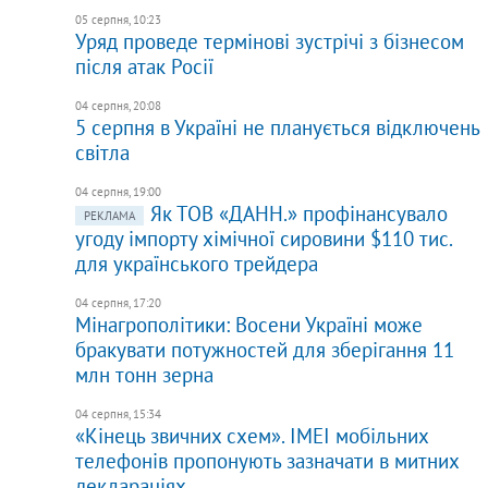
05 серпня, 10:23
Уряд проведе термінові зустрічі з бізнесом
після атак Росії
04 серпня, 20:08
5 серпня в Україні не планується відключень
світла
04 серпня, 19:00
Як ТОВ «ДАНН.» профінансувало
РЕКЛАМА
угоду імпорту хімічної сировини $110 тис.
для українського трейдера
04 серпня, 17:20
Мінагрополітики: Восени Україні може
бракувати потужностей для зберігання 11
млн тонн зерна
04 серпня, 15:34
«Кінець звичних схем». IMEI мобільних
телефонів пропонують зазначати в митних
деклараціях