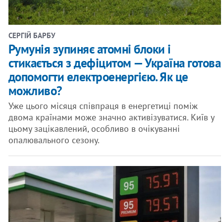
СЕРГІЙ БАРБУ
Румунія зупиняє атомні блоки і
стикається з дефіцитом — Україна готова
допомогти електроенергією. Як це
можливо?
Уже цього місяця співпраця в енергетиці поміж
двома країнами може значно активізуватися. Київ у
цьому зацікавлений, особливо в очікуванні
опалювального сезону.