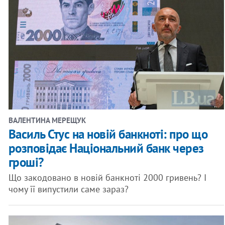
ВАЛЕНТИНА МЕРЕЩУК
Василь Стус на новій банкноті: про що
розповідає Національний банк через
гроші?
Що закодовано в новій банкноті 2000 гривень? І
чому її випустили саме зараз?