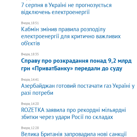
7 серпня в Україні не прогнозується
відключень електроенергії
Вчора, 18:51
Кабмін змінив правила розподілу
електроенергії для критично важливих
об’єктів
Вчора, 18:35
​Справу про розкрадання понад 9,2 млрд
грн «ПриватБанку» передали до суду
Вчора, 14:41
Азербайджан готовий постачати газ Україні у
разі потреби
Вчора, 14:20
​ROZETKA заявила про рекордні мільярдні
збитки через удари Росії по складах
Вчора, 12:28
Велика Британія запровадила нові санкції