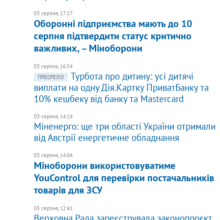
03 серпня, 17:17
Оборонні підприємства мають до 10
серпня підтвердити статус критично
важливих, – Міноборони
03 серпня, 16:54
Турбота про дитину: усі дитячі
ПРЕСРЕЛІЗ
виплати на одну Дія.Картку ПриватБанку та
10% кешбеку від банку та Mastercard
03 серпня, 14:14
Міненерго: ще три області України отримали
від Австрії енергетичне обладнання
03 серпня, 14:04
Міноборони використовуватиме
YouControl для перевірки постачальників
товарів для ЗСУ
03 серпня, 12:41
Верховна Рада зареєструвала законопроєкт