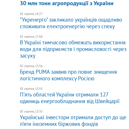
30 млн тонн агропродукції з України
05 серпня, 18:27
"Укренерго" закликало українців ощадливо
споживати електроенергію через спеку
05 серпня, 17:06
В Україні тимчасово обмежать використання
води для підприємств і промисловості через
засуху
05 серпня, 15:56
Бренд PUMA заявив про повне знищення
логістичного комплексу Росією
05 серпня, 15:55
П'ять областей України отримали 127
одиниць енергообладнання від Швейцарії
05 серпня, 13:35
Українські інвестори отримали доступ до ще
п’яти іноземних біржових фондів