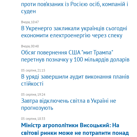
проти пов’язаних із Росією осіб, компаній і
суден
Вчора, 10:47
В Укренерго закликали українців сьогодні
економити електроенергію через спеку
Вчора, 00:48
Обсяг повернення США "мит Трампа"
перетнув позначку у 100 мільярдів доларів
05 серпня, 21:15
В уряді завершили аудит виконання планів
стійкості
05 серпня, 19:24
Завтра відключень світла в Україні не
прогнозують
05 серпня, 18:33
Міністр агрополітики Висоцький: На
світові ринки може не потрапити понад