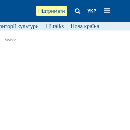
Підтримати
УКР
риторії культури
LB.talks
Нова країна
РЕКЛАМА