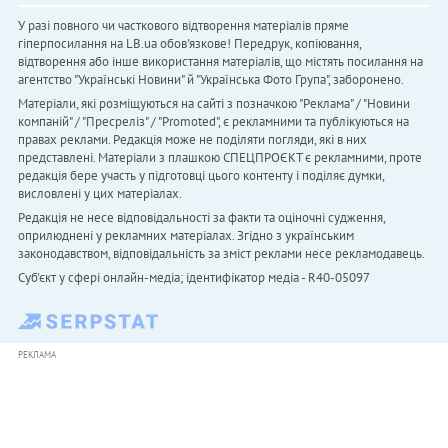
У разі повного чи часткового відтворення матеріалів пряме
гіперпосилання на LB.ua обов'язкове! Передрук, копіювання,
відтворення або інше використання матеріалів, що містять посилання на
агентство "Українськi Новини" й "Українська Фото Група", заборонено.
Матеріали, які розміщуються на сайті з позначкою "Реклама" / "Новини
компаній" / "Пресреліз" / "Promoted", є рекламними та публікуються на
правах реклами. Редакція може не поділяти погляди, які в них
представлені. Матеріали з плашкою СПЕЦПРОЄКТ є рекламними, проте
редакція бере участь у підготовці цього контенту і поділяє думки,
висловлені у цих матеріалах.
Редакція не несе відповідальності за факти та оціночні судження,
оприлюднені у рекламних матеріалах. Згідно з українським
законодавством, відповідальність за зміст реклами несе рекламодавець.
Cуб'єкт у сфері онлайн-медіа; ідентифікатор медіа - R40-05097
РЕКЛАМА