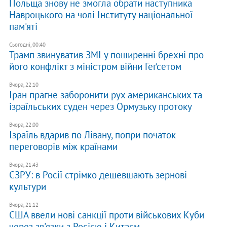
Польща знову не змогла обрати наступника
Навроцького на чолі Інституту національної
пам'яті
Сьогодні, 00:40
Трамп звинуватив ЗМІ у поширенні брехні про
його конфлікт з міністром війни Геґсетом
Вчора, 22:10
Іран прагне заборонити рух американських та
ізраїльських суден через Ормузьку протоку
Вчора, 22:00
Ізраїль вдарив по Лівану, попри початок
переговорів між країнами
Вчора, 21:43
СЗРУ: в Росії стрімко дешевшають зернові
культури
Вчора, 21:12
США ввели нові санкції проти військових Куби
через зв'язки з Росією і Китаєм