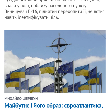
впала у полі, поблизу населеного пункту.
Винищувач F-16, піднятий перехопити її, не встиг
навіть ідентифікувати ціль.
МИХАЙЛО ШЕРШУН
Майбутнє і його образ: євроатлантика,