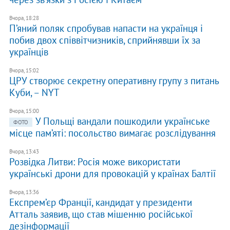
Вчора, 18:28
П’яний поляк спробував напасти на українця і
побив двох співвітчизників, сприйнявши їх за
українців
Вчора, 15:02
ЦРУ створює секретну оперативну групу з питань
Куби, – NYT
Вчора, 15:00
У Польщі вандали пошкодили українське
ФОТО
місце пам’яті: посольство вимагає розслідування
Вчора, 13:43
Розвідка Литви: Росія може використати
українські дрони для провокацій у країнах Балтії
Вчора, 13:36
Експрем’єр Франції, кандидат у президенти
Атталь заявив, що став мішенню російської
дезінформації