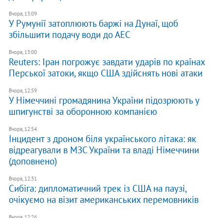
Вчора, 13:09
У Румунії затоплюють баржі на Дунаї, щоб
збільшити подачу води до АЕС
Вчора, 13:00
Reuters: Іран погрожує завдати ударів по країнах
Перської затоки, якщо США здійснять нові атаки
Вчора, 12:59
У Німеччині громадянина України підозрюють у
шпигунстві за оборонною компанією
Вчора, 12:54
Інцидент з дроном біля українського літака: як
відреагували в МЗС України та владі Німеччини
(доповнено)
Вчора, 12:31
Сибіга: дипломатичний трек із США на паузі,
очікуємо на візит американських перемовників
Вчора, 12:26