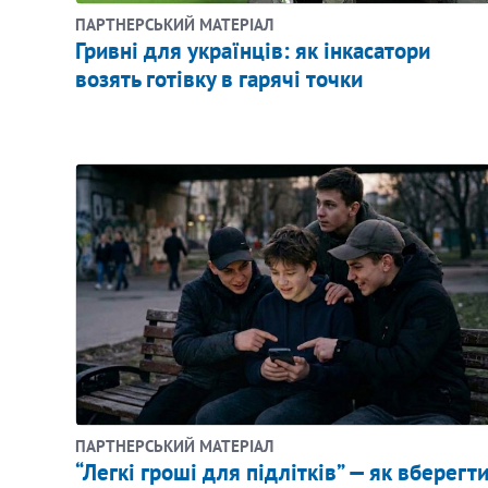
ПАРТНЕРСЬКИЙ МАТЕРІАЛ
​Гривні для українців: як інкасатори
возять готівку в гарячі точки
ПАРТНЕРСЬКИЙ МАТЕРІАЛ
“Легкі гроші для підлітків” — як вберегт