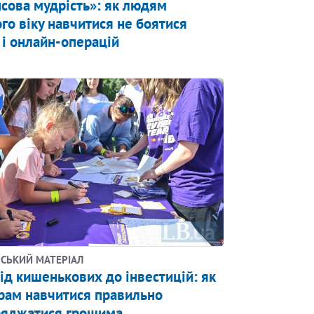
сова мудрість»: як людям
го віку навчитися не боятися
 і онлайн-операцій
СЬКИЙ МАТЕРІАЛ
ід кишенькових до інвестицій: як
рам навчитися правильно
ряджатися грошима