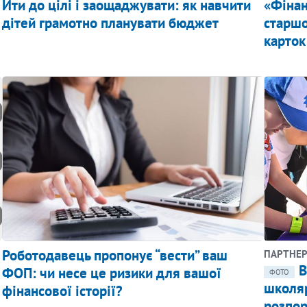
Йти до цілі і заощаджувати: як навчити
«Фінан
дітей грамотно планувати бюджет
старшо
карток
Роботодавець пропонує “вести” ваш
ПАРТНЕР
В
ФОП: чи несе це ризики для вашої
ФОТО
школя
фінансової історії?
розпо