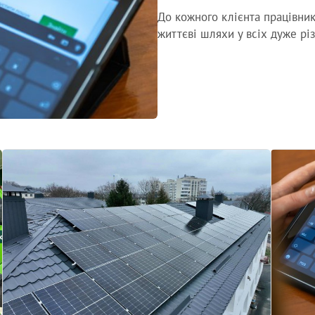
До кожного клієнта працівник
життєві шляхи у всіх дуже різ