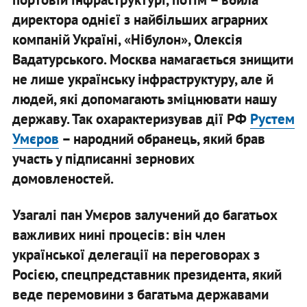
директора однієї з найбільших аграрних
компаній Україні, «Нібулон», Олексія
Вадатурського. Москва намагається знищити
не лише українську інфраструктуру, але й
людей, які допомагають зміцнювати нашу
державу. Так охарактеризував дії РФ
Рустем
Умєров
– народний обранець, який брав
участь у підписанні зернових
домовленостей.
Узагалі пан Умєров залучений до багатьох
важливих нині процесів: він член
української делегації на переговорах з
Росією, спецпредставник президента, який
веде перемовини з багатьма державами