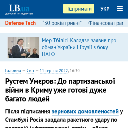
Підтримати
УКР
Defense Tech
“30 років гривні”
Фінансова грамо
Мер Тбілісі Каладзе заявив про
обман України і Грузії з боку
НАТО
Головна
—
Світ
—
11 серпня 2022
, 16:30
Рустем Умєров: До партизанської
війни в Криму уже готові дуже
багато людей
Після підписання
зернових домовленостей
у
Стамбулі Росія завдала ракетного удару по
портовій інфраструктурі, потім – вбила