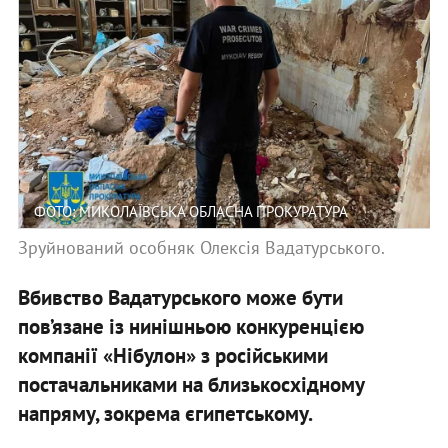
ФОТО: МИКОЛАЇВСЬКА ОБЛАСНА ПРОКУРАТУРА
Зруйнований особняк Олексія Вадатурського.
Вбивство Вадатурського може бути
пов’язане із нинішньою конкуренцією
компанії «Нібулон» з російськими
постачальниками на близькосхідному
напряму, зокрема єгипетському.