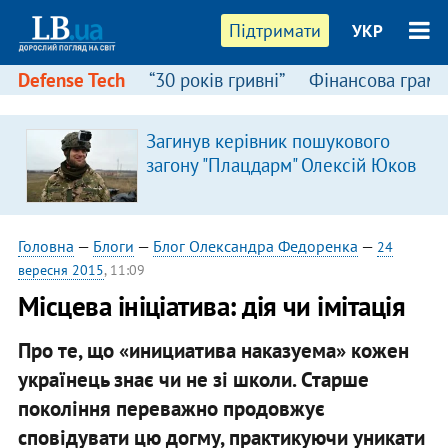
Підтримати
УКР
Defense Tech
“30 років гривні”
Фінансова грамо
Загинув керівник пошукового
загону "Плацдарм" Олексій Юков
Головна
—
Блоги
—
Блог Олександра Федоренка
—
24
вересня 2015
, 11:09
Місцева ініціатива: дія чи імітація
Про те, що «инициатива наказуема» кожен
українець знає чи не зі школи. Старше
покоління переважно продовжує
сповідувати цю догму, практикуючи уникати