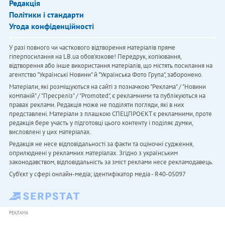
Редакція
Політики і стандарти
Угода конфіденційності
У разі повного чи часткового відтворення матеріалів пряме
гіперпосилання на LB.ua обов'язкове! Передрук, копіювання,
відтворення або інше використання матеріалів, що містять посилання на
агентство "Українськi Новини" й "Українська Фото Група", заборонено.
Матеріали, які розміщуються на сайті з позначкою "Реклама" / "Новини
компаній" / "Пресреліз" / "Promoted", є рекламними та публікуються на
правах реклами. Редакція може не поділяти погляди, які в них
представлені. Матеріали з плашкою СПЕЦПРОЄКТ є рекламними, проте
редакція бере участь у підготовці цього контенту і поділяє думки,
висловлені у цих матеріалах.
Редакція не несе відповідальності за факти та оціночні судження,
оприлюднені у рекламних матеріалах. Згідно з українським
законодавством, відповідальність за зміст реклами несе рекламодавець.
Cуб'єкт у сфері онлайн-медіа; ідентифікатор медіа - R40-05097
РЕКЛАМА