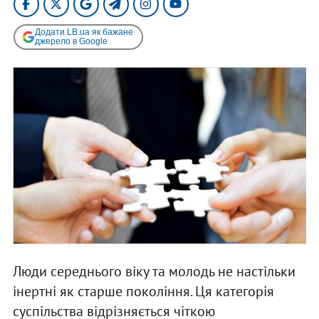
Додати LB.ua як бажане
джерело в Google
Люди середнього віку та молодь не настільки
інертні як старше покоління. Ця категорія
суспільства відрізняється чіткою