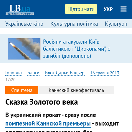
Підтримати
УКР
Українське кіно
Культурна політика
Культурні і
Росіяни атакували Київ
балістикою і "Цирконами", є
загиблі (доповнено)
Головна
—
Блоги
—
Блог Дарьи Бадьёр
—
16 травня 2013
,
17:20
Спецтема
Каннский кинофестиваль
Сказка Золотого века
В украинский прокат - сразу после
помпезной Каннской премьеры
- выходит
долгожданная экранизация, без