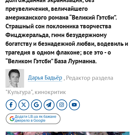
преувеличения, величайшего
американского романа “Великий Гэтсби”.
Страшный сон поклонника творчества
Фицджеральда, гимн безудержному
богатству и безнадежной любви, водевиль и
трагедия в одном флаконе; все это - о
“Великом Гэтсби” База Лурманна.
, Редактор раздела
Дарья Бадьёр
"Культура", кинокритик
Додати LB.ua як бажане
джерело в Google