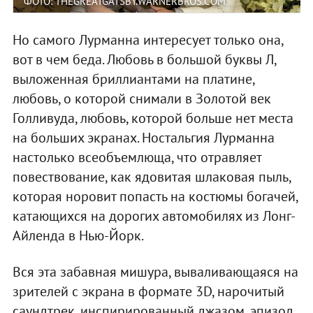
ФОТО: THEGREATGATSBY.WARNERBROS.COM
Но самого Лурманна интересует только она,
вот в чем беда. Любовь в большой буквы Л,
выложенная бриллиантами на платине,
любовь, о которой снимали в Золотой век
Голливуда, любовь, которой больше нет места
на больших экранах. Ностальгия Лурманна
настолько всеобъемлюща, что отравляет
повествование, как ядовитая шлаковая пыль,
которая норовит попасть на костюмы богачей,
катающихся на дорогих автомобилях из Лонг-
Айленда в Нью-Йорк.
Вся эта забавная мишура, вываливающаяся на
зрителей с экрана в формате 3D, нарочитый
саундтрек, инспирированный джазом, эпизод