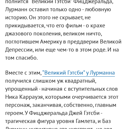
полнится “Великий Гэтсби” Фицджеральда,
Лурманн оставил только одно - любовную
историю. Он этого не скрывает, не
прикидывается, что его фильм - о крахе
джазового поколения, великом ничто,
поглотившем Америку в преддверии Великой
Депрессии, или еще чем-то в этом роде. И на
том спасибо.
Вместе с этим,
“Великий Гэтсби” у Лурманна
получился слишком уж квадратный,
упрощенный - начиная с вступительных слов
Ника Каррауэя, которыми очерчивается этот
персонаж, заканчивая, собственно, главным
героем. У Фицджеральда Джей Гэтсби -
трагическая фигура уровня Гамлета, и Баз
Лурманн интуитивно это чувствует - не зря