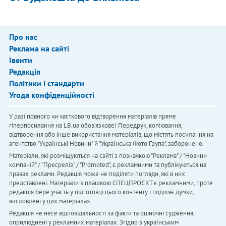
Про нас
Реклама на сайті
Івенти
Редакція
Політики і стандарти
Угода конфіденційності
У разі повного чи часткового відтворення матеріалів пряме
гіперпосилання на LB.ua обов'язкове! Передрук, копіювання,
відтворення або інше використання матеріалів, що містять посилання на
агентство "Українськi Новини" й "Українська Фото Група", заборонено.
Матеріали, які розміщуються на сайті з позначкою "Реклама" / "Новини
компаній" / "Пресреліз" / "Promoted", є рекламними та публікуються на
правах реклами. Редакція може не поділяти погляди, які в них
представлені. Матеріали з плашкою СПЕЦПРОЄКТ є рекламними, проте
редакція бере участь у підготовці цього контенту і поділяє думки,
висловлені у цих матеріалах.
Редакція не несе відповідальності за факти та оціночні судження,
оприлюднені у рекламних матеріалах. Згідно з українським