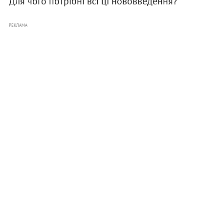
Для чого потрібні всі ці нововведення?
РЕКЛАМА