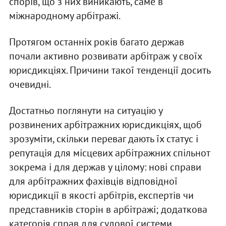
спорів, що з них виникають, саме в
міжнародному арбітражі.
Протягом останніх років багато держав
почали активно розвивати арбітраж у своїх
юрисдикціях. Причини такої тенденції досить
очевидні.
Достатньо поглянути на ситуацію у
розвинених арбітражних юрисдикціях, щоб
зрозуміти, скільки переваг дають їх статус і
репутація для місцевих арбітражних спільнот
зокрема і для держав у цілому: нові справи
для арбітражних фахівців відповідної
юрисдикції в якості арбітрів, експертів чи
представників сторін в арбітражі; додаткова
категорія справ для судової системи