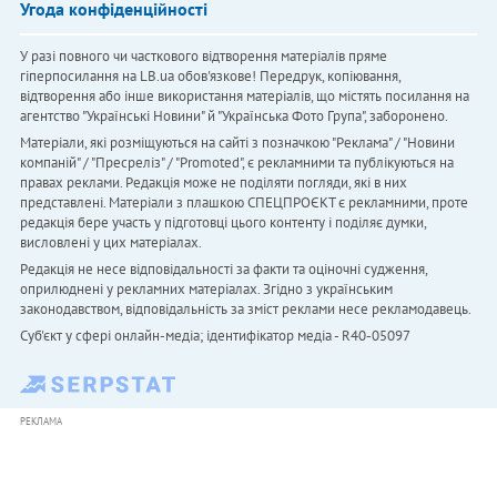
Угода конфіденційності
У разі повного чи часткового відтворення матеріалів пряме
гіперпосилання на LB.ua обов'язкове! Передрук, копіювання,
відтворення або інше використання матеріалів, що містять посилання на
агентство "Українськi Новини" й "Українська Фото Група", заборонено.
Матеріали, які розміщуються на сайті з позначкою "Реклама" / "Новини
компаній" / "Пресреліз" / "Promoted", є рекламними та публікуються на
правах реклами. Редакція може не поділяти погляди, які в них
представлені. Матеріали з плашкою СПЕЦПРОЄКТ є рекламними, проте
редакція бере участь у підготовці цього контенту і поділяє думки,
висловлені у цих матеріалах.
Редакція не несе відповідальності за факти та оціночні судження,
оприлюднені у рекламних матеріалах. Згідно з українським
законодавством, відповідальність за зміст реклами несе рекламодавець.
Cуб'єкт у сфері онлайн-медіа; ідентифікатор медіа - R40-05097
РЕКЛАМА