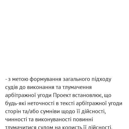
- з метою формування загального підходу
судів до виконання та тлумачення
арбітражної угоди Проект встановлює, що
будь-які неточності в тексті арбітражної угоди
сторін та/або сумніви щодо її дійсності,
чинності та виконуваності повинні
тлумачитися судом на користь її дійсності,