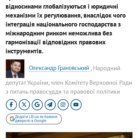
відносинами глобалізуються і юридичні
механізми їх регулювання, внаслідок чого
інтеграція національного господарства з
міжнародним ринком неможлива без
гармонізації відповідних правових
інструментів.
, Народний
Олександр Грановський
депутат України, член Комітету Верховної Ради
з питань правосуддя та правової політики
Додати LB.ua як бажане
джерело в Google