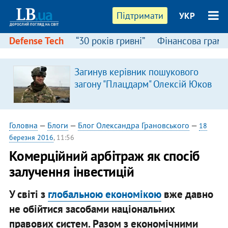
Підтримати
УКР
Defense Tech
“30 років гривні”
Фінансова грамо
Загинув керівник пошукового
загону "Плацдарм" Олексій Юков
Головна
—
Блоги
—
Блог Олександра Грановського
—
18
березня 2016
, 11:56
Комерційний арбітраж як спосіб
залучення інвестицій
У світі з
глобальною економікою
вже давно
не обійтися засобами національних
правових систем. Разом з економічними