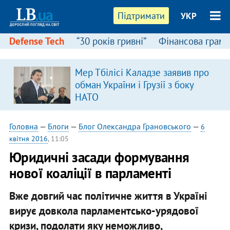
Підтримати
УКР
Defense Tech
“30 років гривні”
Фінансова грамо
Мер Тбілісі Каладзе заявив про
обман України і Грузії з боку
НАТО
Головна
—
Блоги
—
Блог Олександра Грановського
—
6
квітня 2016
, 11:05
Юридичні засади формування
нової коаліції в парламенті
Вже довгий час політичне життя в Україні
вирує довкола парламентсько-урядової
кризи, подолати яку неможливо,