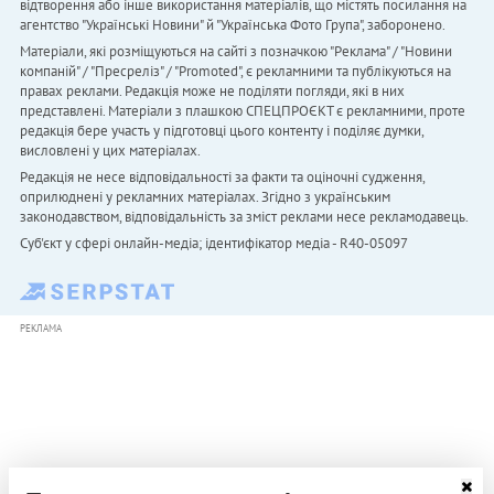
відтворення або інше використання матеріалів, що містять посилання на
агентство "Українськi Новини" й "Українська Фото Група", заборонено.
Матеріали, які розміщуються на сайті з позначкою "Реклама" / "Новини
компаній" / "Пресреліз" / "Promoted", є рекламними та публікуються на
правах реклами. Редакція може не поділяти погляди, які в них
представлені. Матеріали з плашкою СПЕЦПРОЄКТ є рекламними, проте
редакція бере участь у підготовці цього контенту і поділяє думки,
висловлені у цих матеріалах.
Редакція не несе відповідальності за факти та оціночні судження,
оприлюднені у рекламних матеріалах. Згідно з українським
законодавством, відповідальність за зміст реклами несе рекламодавець.
Cуб'єкт у сфері онлайн-медіа; ідентифікатор медіа - R40-05097
РЕКЛАМА