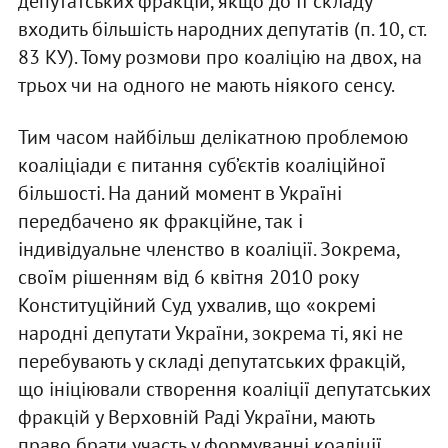
депутатських фракцій, якщо до її складу
входить більшість народних депутатів (п. 10, ст.
83 КУ). Тому розмови про коаліцію на двох, на
трьох чи на одного не мають ніякого сенсу.
Тим часом найбільш делікатною проблемою
коаліціади є питання суб’єктів коаліційної
більшості. На даний момент в Україні
передбачено як фракційне, так і
індивідуальне членство в коаліції. Зокрема,
своїм рішенням від 6 квітня 2010 року
Конституційний Суд ухвалив, що «окремі
народні депутати України, зокрема ті, які не
перебувають у складі депутатських фракцій,
що ініціювали створення коаліції депутатських
фракцій у Верховній Раді України, мають
право брати участь у формуванні коаліції