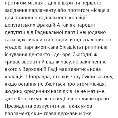
протягом місяця з дня відкриття першого
засідання парламенту, або протягом місяця з
дня припинення діяльності коаліції
депутатських фракцій. А так як народні
депутати від Радикальної партії нещодавно
таки відкликали свої підписи під коаліційною
угодою, парламентська більшість припинила
існування де-факто і де-юре. Сьогодні ж
триває зворотній відлік часу, по закінченню
якого у Верховній Раді має з’явитись нова
коаліція. Щоправда, з точки зору букви закону,
якщо остання не з’явиться протягом місяця,
жодних юридичних наслідків це не матиме,
адже Конституцією передбачено лише право
Президента розпустити за таких умов
парламент, яким глава держави може