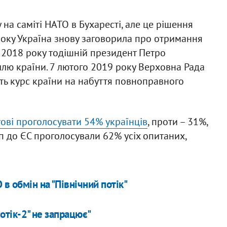
на саміті НАТО в Бухаресті, але це рішення
року Україна знову заговорила про отримання
і 2018 року тодішній президент Петро
лю країни. 7 лютого 2019 року Верховна Рада
ють курс країни на набуття повноправного
тові проголосувати 54% українців
, проти – 31%,
п до ЄС проголосували 62% усіх опитаних,
в обмін на "Північний потік"
потік-2" не запрацює"