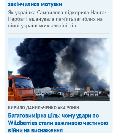
закінчилися мотузки
Як українка Самойлова підкорила Нанга-
Парбат і вшанувала пам'ять загиблих на
війні українських альпіністів.
КИРИЛО ДАНИЛЬЧЕНКО АКА РОНІН
Багатовимірна ціль: чому удари по
Wildberries стали важливою частиною
війни на виснаження