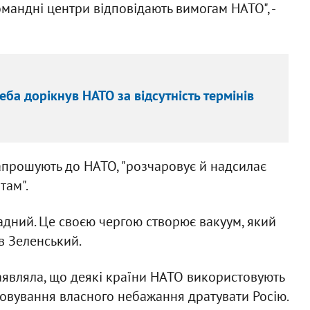
мандні центри відповідають вимогам НАТО", -
еба дорікнув НАТО за відсутність термінів
запрошують до НАТО, "розчаровує й надсилає
там".
дний. Це своєю чергою створює вакуум, який
в Зеленський.
аявляла, що деякі країни НАТО використовують
вування власного небажання дратувати Росію.