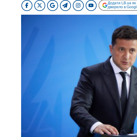
Додати LB.ua як
джерело в Googl