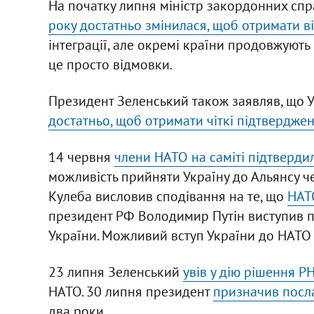
На початку липня міністр закордонних сп
року достатньо змінилася, щоб отримати в
інтеграції, але окремі країни продовжують
це просто відмовки.
Президент Зеленський також заявляв, що 
достатньо, щоб отримати чіткі підтвердженн
14 червня
члени НАТО на саміті підтверди
можливість прийняти Україну до Альянсу ч
Кулеба висловив сподівання на те, що
НАТО
президент РФ Володимир Путін виступив 
України. Можливий вступ України до НАТО 
23 липня Зеленський
увів у дію рішення Р
НАТО. 30 липня президент
призначив посл
два роки.