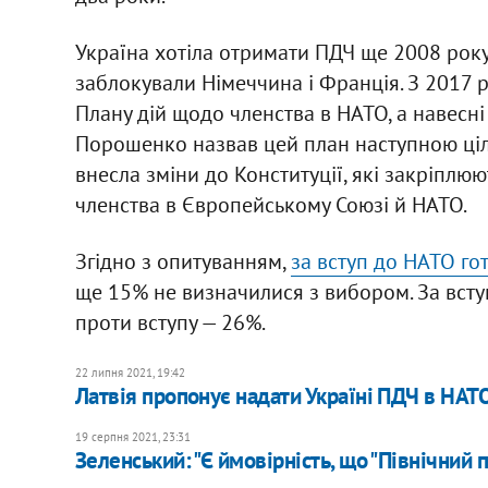
Україна хотіла отримати ПДЧ ще 2008 року 
заблокували Німеччина і Франція. З 2017 
Плану дій щодо членства в НАТО, а навесн
Порошенко назвав цей план наступною ціл
внесла зміни до Конституції, які закріплю
членства в Європейському Союзі й НАТО.
Згідно з опитуванням,
за вступ до НАТО го
ще 15% не визначилися з вибором. За всту
проти вступу — 26%.
22 липня 2021, 19:42
Латвія пропонує надати Україні ПДЧ в НАТО 
19 серпня 2021, 23:31
Зеленський: "Є ймовірність, що "Північний 