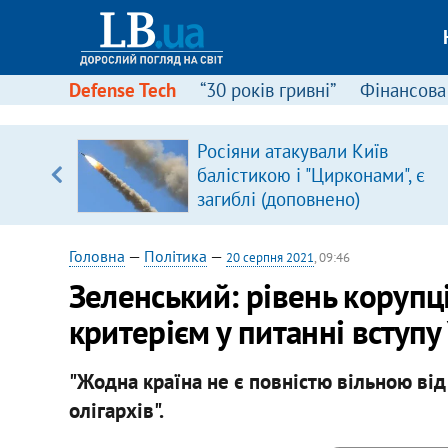
Defense Tech
“30 років гривні”
Фінансова
Росіяни атакували Київ
балістикою і "Цирконами", є
вщині
загиблі (доповнено)
і –
ах
Головна
—
Політика
—
20 серпня 2021
, 09:46
Зеленський: рівень корупц
критерієм у питанні вступ
"Жодна країна не є повністю вільною від
олігархів".