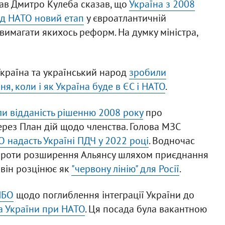
рав Дмитро Кулеба сказав, що
Україна з 2008
ід НАТО новий етап
у євроатлантичній
 вимагати якихось реформ. На думку міністра,
Україна та український народ
зробили
я, коли і як Україна буде в ЄС і НАТО
.
ли відданість рішенню 2008 року
про
ерез План дій щодо членства. Голова МЗС
 надасть Україні ПДЧ у 2022 році
. Водночас
проти розширення Альянсу шляхом приєднання
він розцінює як
"червону лінію" для Росії
.
НБО
щодо поглиблення інтеграції України до
а України при НАТО
. Ця посада була вакантною