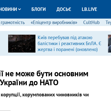
НОВИНИ
БЛОГИ
ДОСЬЄ
LB.LIVE
 грамотність
«Епіцентр виробників»
CultHub
Те
Київ перебував під атакою
балістики і реактивних БпЛА. Є
жертва і поранені (оновлено)
ії не може бути основним
у України до НАТО
 корупції, корумпованих чиновників чи