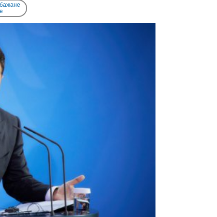
 бажане
e