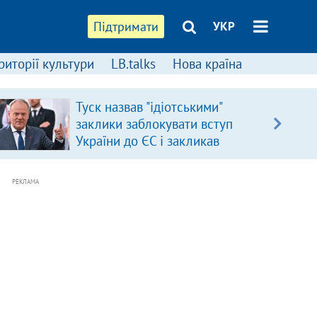
Підтримати
УКР
риторії культури
LB.talks
Нова країна
Туск назвав "ідіотськими"
заклики заблокувати вступ
України до ЄС і закликав
припинити антиукраїнську
риторику
РЕКЛАМА