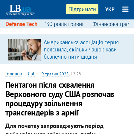
Підтримати
УКР
Defense Tech
“30 років гривні”
Фінансова грамо
Американська асоціація серця
пояснила, скільки чашок кави
безпечно пити щодня
Головна
—
Світ
—
9 травня 2025
, 12:28
Пентагон після схвалення
Верховного суду США розпочав
процедуру звільнення
трансгендерів з армії
Для початку запроваджують період