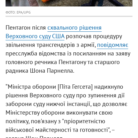
ФОТО: EPA/UPG
Пентагон після
схвального рішення
Верховного суду США
розпочав процедуру
звільнення трансгендерів з армії,
повідомляє
пресслужба відомства із посиланням на заяву
головного речника Пентагону та старшого
радника Шона Парнелла.
“Міністра оборони [Піта Гегсета] надихнуло
рішення Верховного суду про зупинення дії
заборони суду нижчої інстанції, що дозволяє
Міністерству оборони виконувати свою
політику, пов'язану з "пріоритетністю
військової майстерності та готовності", –