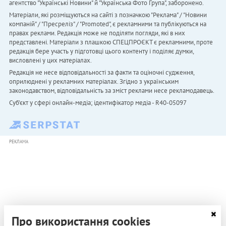
агентство "Українськi Новини" й "Українська Фото Група", заборонено.
Матеріали, які розміщуються на сайті з позначкою "Реклама" / "Новини
компаній" / "Пресреліз" / "Promoted", є рекламними та публікуються на
правах реклами. Редакція може не поділяти погляди, які в них
представлені. Матеріали з плашкою СПЕЦПРОЄКТ є рекламними, проте
редакція бере участь у підготовці цього контенту і поділяє думки,
висловлені у цих матеріалах.
Редакція не несе відповідальності за факти та оціночні судження,
оприлюднені у рекламних матеріалах. Згідно з українським
законодавством, відповідальність за зміст реклами несе рекламодавець.
Cуб'єкт у сфері онлайн-медіа; ідентифікатор медіа - R40-05097
РЕКЛАМА
Про використання cookies