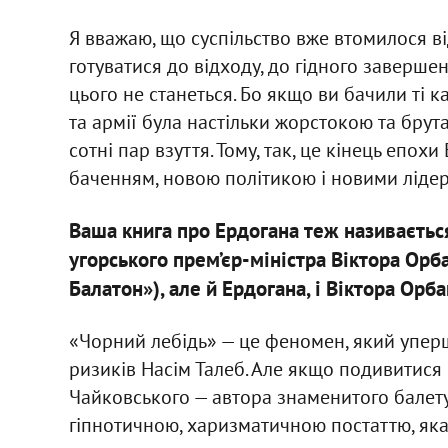
Я вважаю, що суспільство вже втомилося в
готуватися до відходу, до гідного заверше
цього не станеться. Бо якщо ви бачили ті ка
та армії була настільки жорстокою та бру
сотні пар взуття. Тому, так, це кінець епох
баченням, новою політикою і новими ліде
Ваша книга про Ердогана теж називається
угорського прем’єр-міністра Віктора Орб
Балатон»), але
й Ердогана, і Віктора Ор
«Чорний лебідь» — це феномен, який упер
ризиків Насім Талеб. Але якщо подивитися
Чайковського — автора знаменитого балету
гіпнотичною, харизматичною постаттю, як