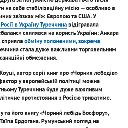
 на себе стабілізаційну місію — особливо в
чних зв’язках між Європою та США. У
осії в Україну Туреччина
відігравала
баланс» схилявся на користь України: Анкара
, сприяла
обміну полоненими, зокрема
Туреччина стала дуже важливим торговельним
 санкційні обмеження.
Коуці, автор серії книг про «Чорних лебедів»
 фактор у європейській політиці можна
утньому Туреччина буде дуже важливим
політичне протистояння з Росією триватиме.
у та його книгу «Чорний лебідь Босфору»,
Таїпа Ердогана. Румунський погляд на