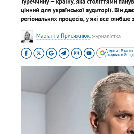
Туреччину — країну, яка століттями пан
цінний для української аудиторії. Він д
регіональних процесів, у які все глибше 
Маріанна Присяжнюк
, журналістка
Додати LB.ua як
джерело в Googl