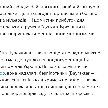
орний лебідь» Чайковського, який дійсно зумів
настільки, що на сьогодні торговельний баланс
ка мільярдів — і це чистий прибуток для
 послуги, а румуни їдуть до Туреччини й
дово скористалася ментальними механізмами,
аїна–Туреччина — визнаю, що я не надто уважно
гою мав доступ до певної документації. І я
нтом для України. Не варто забувати, що
дор
, вона надала ті безпілотники (Bayraktar —
ть численна спільнота кримських татар, — це ще
еччина подала достатньо сигналів, що вона може і
 стіл переговорів задля спільних інтересів з