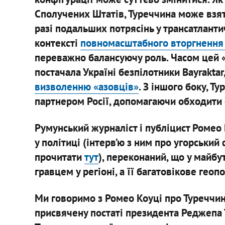
Сполучених Штатів, Туреччина може взяти
разі подальших потрясінь у трансатланти
контексті
повномасштабного вторгнення Р
переважно балансуючу роль. Часом цей «
постачала Україні безпілотники Bayraktar
визволенню «азовців»
. З іншого боку, 
партнером Росії, допомагаючи обходити
Румунський журналіст і публіцист Ромео 
у політиці (інтерв’ю з ним про угорський
прочитати
тут
), переконаний, що у майб
гравцем у регіоні, а її багатовікове гео
Ми говоримо з Ромео Коуці про Туреччин
присвячену постаті президента Реджепа 