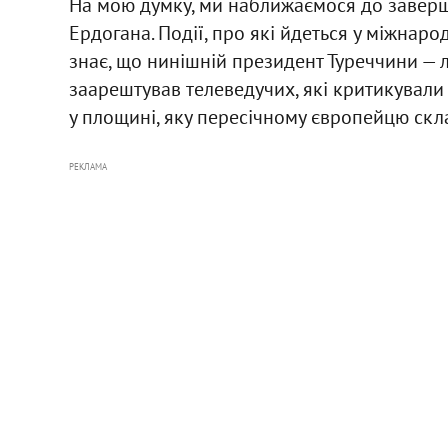
На мою думку, ми наближаємося до заверш
Ердогана. Події, про які йдеться у міжнар
знає, що нинішній президент Туреччини — 
заарештував телеведучих, які критикували 
у площині, яку пересічному європейцю скл
РЕКЛАМА