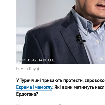
ФОТО: GAZETA DE CLUJ
Ромео Коуці
У Туреччині тривають протести, спровок
Екрема Імамоглу
. Які вони матимуть нас
Ердогана?