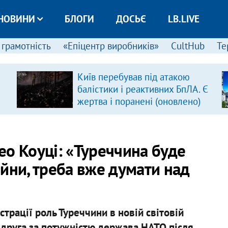
НОВИНИ
БЛОГИ
ДОСЬЄ
LB.LIVE
 грамотність
«Епіцентр виробників»
CultHub
Те
Київ перебував під атакою
балістики і реактивних БпЛА. Є
жертва і поранені (оновлено)
ео Коуці: «Туреччина буде
йни, треба вже думати над
трації роль Туреччини в новій світовій
к друга за потужністю держава НАТО після