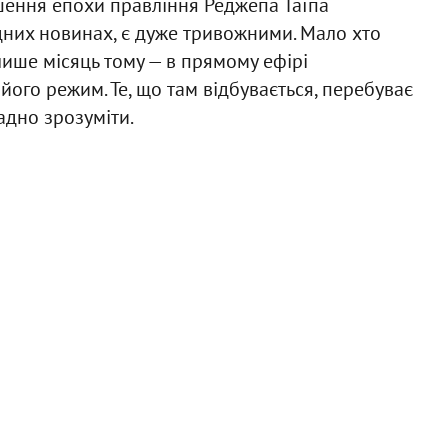
ення епохи правління Реджепа Таїпа
одних новинах, є дуже тривожними. Мало хто
лише місяць тому — в прямому ефірі
його режим. Те, що там відбувається, перебуває
адно зрозуміти.