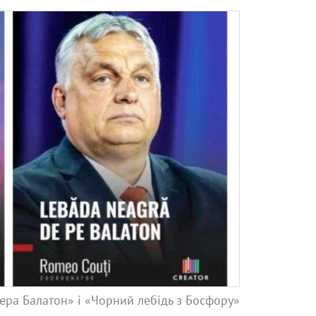
ера Балатон» і «Чорний лебідь з Босфору»