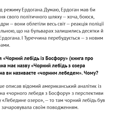
ід режиму Ердогана. Думаю, Ердоган мав би
ння свого політичного шляху — хоча, боюся,
дри — вони облетіли весь світ — реакція поліції
тальною, що на бульварах залишились десятки й
и Ердогана. І Туреччина перебудується — з новим
рами.
 «Чорний лебідь із Босфору» (книга про
ана має назву «Чорний лебідь з озера
бана ви називаєте «чорним лебедем». Чому?
ше описав відомий американський аналітик із
 на «чорного лебедя з Босфору» з перспективи
 «Лебедине озеро», — то там чорний лебідь був
а зачаровувала своїм поводженням.