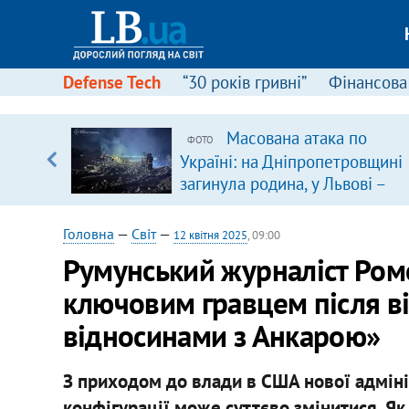
Defense Tech
“30 років гривні”
Фінансова
Масована атака по
ФОТО
уп
Україні: на Дніпропетровщині
загинула родина, у Львові –
ку
удар по багатоповерхівках
(доповнюється)
Головна
—
Світ
—
12 квітня 2025
, 09:00
Румунський журналіст Ром
ключовим гравцем після ві
відносинами з Анкарою»
З приходом до влади в США нової адмініс
конфігурації може суттєво змінитися. Я