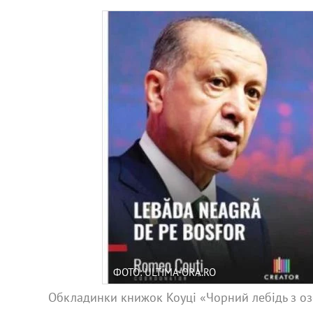
ФОТО: ULTIMA-ORA.RO
Обкладинки книжок Коуці «Чорний лебідь з оз