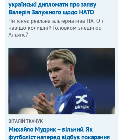
українські дипломати про заяву
Валерія Залужного щодо НАТО
Чи існує реальна альтернатива НАТО і
навіщо колишній Головком знецінює
Альянс?
ВІТАЛІЙ ТКАЧУК
Михайло Мудрик – вільний. Як
футболіст наперед відбув покарання