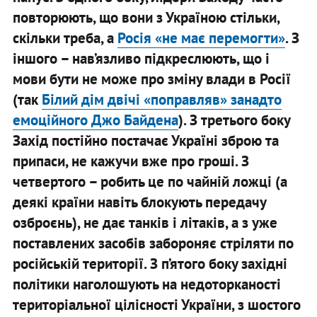
повторюють, що вони з Україною стільки,
скільки треба, а
Росія «не має перемогти»
. З
іншого – нав’язливо підкреслюють, що і
мови бути не може про зміну влади в Росії
(так
Білий дім двічі «поправляв» занадто
емоційного Джо Байдена
). З третього боку
Захід постійно постачає Україні зброю та
припаси, не кажучи вже про гроші. З
четвертого – робить це по чайній ложці (а
деякі країни навіть блокують передачу
озброєнь), не дає танків і літаків, а з уже
поставлених засобів забороняє стріляти по
російській території. З п’ятого боку західні
політики наголошують на недоторканості
територіальної цілісності України, з шостого