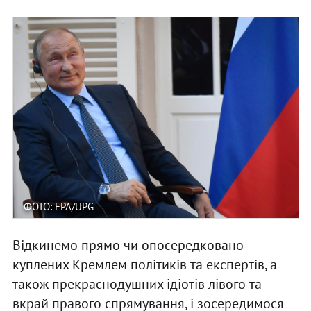
ФОТО: EPA/UPG
Відкинемо прямо чи опосередковано
куплених Кремлем політиків та експертів, а
також прекраснодушних ідіотів лівого та
вкрай правого спрямування, і зосередимося