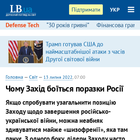
Підтримати
УКР
Defense Tech
“30 років гривні”
Фінансова грамо
Трамп готував США до
наймасштабнішої атаки з часів
Другої світової війни
Головна
—
Світ
—
13 липня 2022
, 07:00
Чому Захід боїться поразки Росії
Якщо спробувати узагальнити позицію
Заходу щодо завершення російсько-
української війни, можна неабияк
здивуватися майже «шизофренії», яка там
панує. З одного боку, лідери Заходу часто