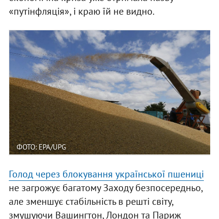
«путінфляція», і краю їй не видно.
ФОТО: EPA/UPG
Голод через блокування української пшениці
не загрожує багатому Заходу безпосередньо,
але зменшує стабільність в решті світу,
змушуючи Вашингтон, Лондон та Париж