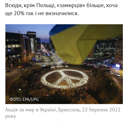
Всюди, крім Польщі, «замирців» більше, хоча
ще 20% так і не визначилися.
ФОТО: EPA/UPG
Акція за мир в Україні, Брюссель, 22 березня 2022
року