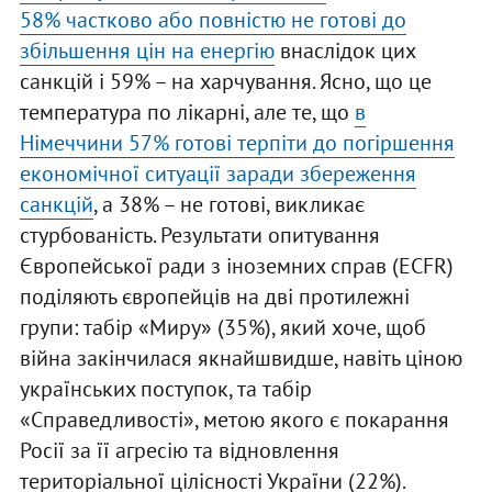
58% частково або повністю не готові до
збільшення цін на енергію
внаслідок цих
санкцій і 59% – на харчування. Ясно, що це
температура по лікарні, але те, що
в
Німеччини 57% готові терпіти до погіршення
економічної ситуації заради збереження
санкцій
, а 38% – не готові, викликає
стурбованість. Результати опитування
Європейської ради з іноземних справ (ECFR)
поділяють європейців на дві протилежні
групи: табір «Миру» (35%), який хоче, щоб
війна закінчилася якнайшвидше, навіть ціною
українських поступок, та табір
«Справедливості», метою якого є покарання
Росії за її агресію та відновлення
територіальної цілісності України (22%).