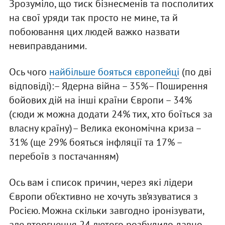
Зрозуміло, що тиск бізнесменів та посполитих
на свої уряди так просто не мине, та й
побоювання цих людей важко назвати
невиправданими.
Ось чого
найбільше бояться європейці
(по дві
відповіді):– Ядерна війна – 35%– Поширення
бойових дій на інші країни Європи – 34%
(сюди ж можна додати 24% тих, хто боїться за
власну країну)– Велика економічна криза –
31% (ще 29% бояться інфляції та 17% –
перебоїв з постачанням)
Ось вам і список причин, через які лідери
Європи об’єктивно не хочуть зв’язуватися з
Росією. Можна скільки завгодно іронізувати,
але вторгнення 24 лютого розбудило давно