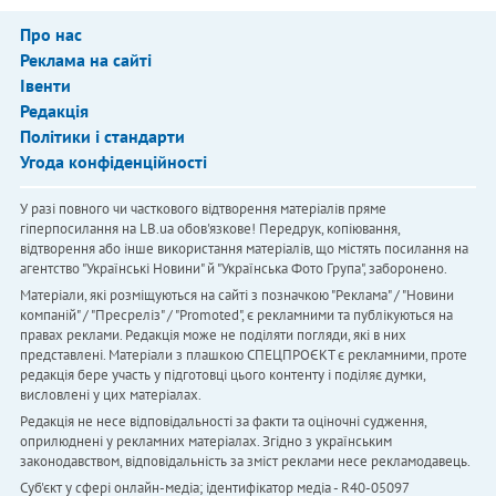
Про нас
Реклама на сайті
Івенти
Редакція
Політики і стандарти
Угода конфіденційності
У разі повного чи часткового відтворення матеріалів пряме
гіперпосилання на LB.ua обов'язкове! Передрук, копіювання,
відтворення або інше використання матеріалів, що містять посилання на
агентство "Українськi Новини" й "Українська Фото Група", заборонено.
Матеріали, які розміщуються на сайті з позначкою "Реклама" / "Новини
компаній" / "Пресреліз" / "Promoted", є рекламними та публікуються на
правах реклами. Редакція може не поділяти погляди, які в них
представлені. Матеріали з плашкою СПЕЦПРОЄКТ є рекламними, проте
редакція бере участь у підготовці цього контенту і поділяє думки,
висловлені у цих матеріалах.
Редакція не несе відповідальності за факти та оціночні судження,
оприлюднені у рекламних матеріалах. Згідно з українським
законодавством, відповідальність за зміст реклами несе рекламодавець.
Cуб'єкт у сфері онлайн-медіа; ідентифікатор медіа - R40-05097