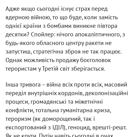
Адже якщо сьогодні існує страх перед
ядерною війною, то що буде, коли замість
однієї країни з бомбами виникне півтора
десятки? Спойлер: нічого апокаліптичного, з
будь-якого обласного центру ракети не
запустиш, стратегічна зброя не так працює.
Однак можливість продажу боєголовок
терористам у Третій світ зберігається.
Інша тривога – війна всіх проти всіх, масовий
переділ внутрішніх кордонів, деколонізаційні
процеси, громадянські та міжетнічні
конфлікти, тотальна гуманітарна криза,
тероризм (як доморощений, так і
експортований з ІДІЛ), геноцид, врешті-решт.
Як не крути, Путін навіть сьогодні в очах