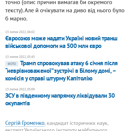
точно (опис причин вимагав би окремого
тексту). Але й очікувати на диво від нього було
б марно.
13 липня 2022, 06:02
Євросоюз може надати Україні новий транш
військової допомоги на 500 млн євро
13 липня 2022, 05:43
Трамп спровокував атаку 6 січня після
ФОТО
“неврівноваженої” зустрічі в Білому домі, –
комісія у справі штурму Капітолію
13 липня 2022, 05:09
ЗСУ в південному напрямку ліквідували 30
окупантів
Сергій Громенко
, кандидат історичних наук,
експерт Українського інституту майбутнього