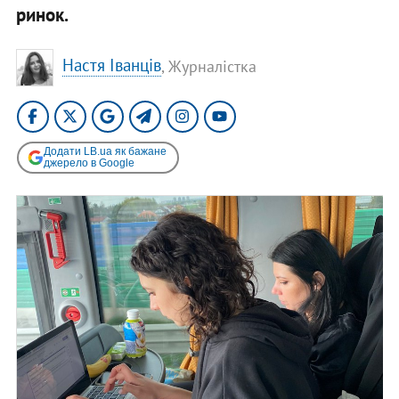
ринок.
Настя Іванців
, Журналістка
Додати LB.ua як бажане
джерело в Google