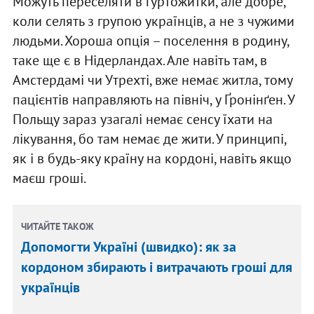
Можуть переселяти в гуртожитки, але добре,
коли селять з групою українців, а не з чужими
людьми. Хороша опція – поселення в родину,
таке ще є в Нідерландах. Але навіть там, в
Амстердамі чи Утрехті, вже немає житла, тому
пацієнтів направляють на північ, у Ґронінґен. У
Польщу зараз узагалі немає сенсу їхати на
лікування, бо там немає де жити. У принципі,
як і в будь-яку країну на кордоні, навіть якщо
маєш гроші.
ЧИТАЙТЕ ТАКОЖ
Допомогти Україні (швидко): як за
кордоном збирають і витрачають гроші для
українців