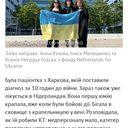
ФОТО: НАДАНО ІНЕСОЮ МАТЮШЕНКО
Зліва направо: Анна Узлова, Інеса Матюшенко та
Ксенія Негруца-Годска з фонду Netherlands for
Ukraine
Була пацієнтка з Харкова, якій поставили
діагноз за 10 годин до війни. Зараз також уже
лікується в Нідерландах. Вона першу хімію
крапала, вже коли були бойові дії. Бігала в
сховище з крапельницею у вені. Розповідала,
як їй робили КТ: медперсоналу мало, катетер
поставили неправильно, з нього полилася