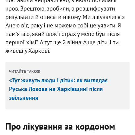
кров. Зрештою, зробили, а розшифрувати
результати й описати нікому. Ми лікувалися з
Анею від раку і не можемо собі це уявити. Я
памʼятаю, який шок і страх у мене був після
першої хімії. А тут ще й війна. А ще діти. І ти
живеш у Харкові.
ЧИТАЙТЕ ТАКОЖ
«Тут живуть люди і діти»: як виглядає
Руська Лозова на Харківщині після
звільнення
Про лікування за кордоном