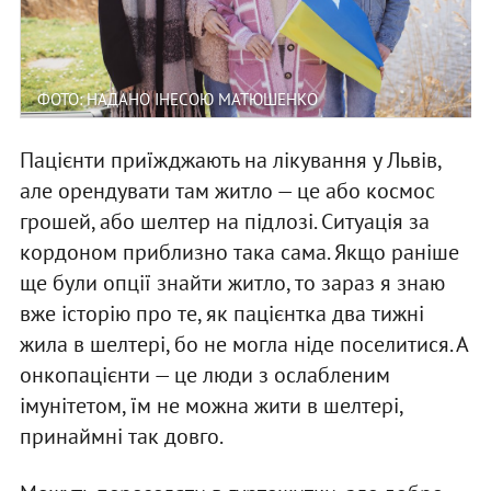
ФОТО: НАДАНО ІНЕСОЮ МАТЮШЕНКО
Пацієнти приїжджають на лікування у Львів,
але орендувати там житло — це або космос
грошей, або шелтер на підлозі. Ситуація за
кордоном приблизно така сама. Якщо раніше
ще були опції знайти житло, то зараз я знаю
вже історію про те, як пацієнтка два тижні
жила в шелтері, бо не могла ніде поселитися. А
онкопацієнти — це люди з ослабленим
імунітетом, їм не можна жити в шелтері,
принаймні так довго.