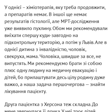
У однієї – хіміотерапія, яку треба продовжити,
а препаратів немає. В іншої ще немає
результатів гістології, але МРТ-дослідження
уже виявило пухлину. Обом ми рекомендували
виїхати спершу куди-завгодно на
підконтрольну територію, а потім у Львів. Але в
однієї дитина з інвалідністю, чоловік,
свекруха, мама. Чоловіка, швидше за все, не
випустять. Ми рекомендуємо брати зі собою
плюс одну людину на медичну евакуацію і
дітей, бо прилаштувати десь цілу родину дуже
важко, а наша задача першочергова — знайти
лікування пацієнту.
Друга пацієнтка з Херсона теж складна. До
мене звернулася її дочка. У неї троє дітей.