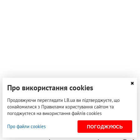
Про використання cookies
Продовжуючи переглядати LB.ua ви підтверджуєте, що
ознайомилися з Правилами користування сайтом та
погоджуєтеся на використання файлів cookies
Інеса:
Умовно кажучи, наші лікарі можуть
Про файли cookies
ПОГОДЖУЮСЬ
призначати препарати, яких не закуповує