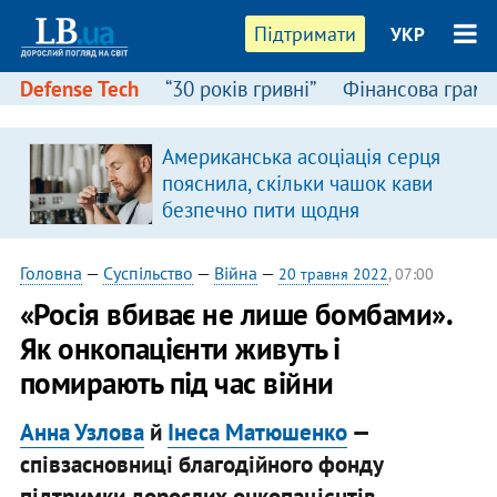
Підтримати
УКР
Defense Tech
“30 років гривні”
Фінансова грамо
Американська асоціація серця
пояснила, скільки чашок кави
безпечно пити щодня
Головна
—
Суспільство
—
Війна
—
20 травня 2022
, 07:00
«Росія вбиває не лише бомбами».
Як онкопацієнти живуть і
помирають під час війни
Анна Узлова
й
Інеса Матюшенко
—
співзасновниці благодійного фонду
підтримки дорослих онкопацієнтів