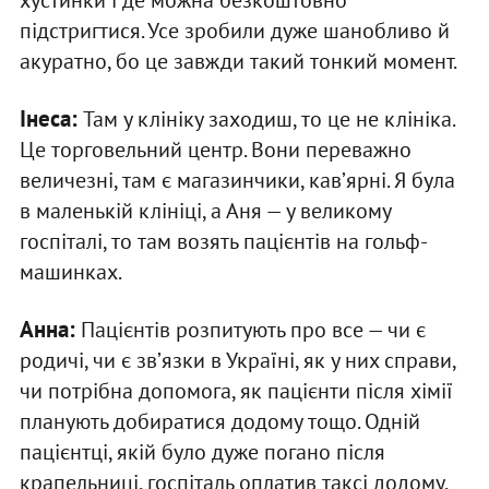
підстригтися. Усе зробили дуже шанобливо й
акуратно, бо це завжди такий тонкий момент.
Інеса:
Там у клініку заходиш, то це не клініка.
Це торговельний центр. Вони переважно
величезні, там є магазинчики, кавʼярні. Я була
в маленькій клініці, а Аня — у великому
госпіталі, то там возять пацієнтів на гольф-
машинках.
Анна:
Пацієнтів розпитують про все — чи є
родичі, чи є звʼязки в Україні, як у них справи,
чи потрібна допомога, як пацієнти після хімії
планують добиратися додому тощо. Одній
пацієнтці, якій було дуже погано після
крапельниці, госпіталь оплатив таксі додому.