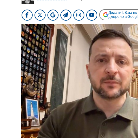
Додати LB.ua як
джерело в Googl