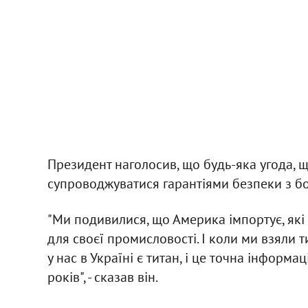
Президент наголосив, що будь-яка угода, щ
супроводжуватися гарантіями безпеки з б
"Ми подивилися, що Америка імпортує, які
для своєї промисловості. І коли ми взяли т
у нас в Україні є титан, і це точна інформа
років", - сказав він.