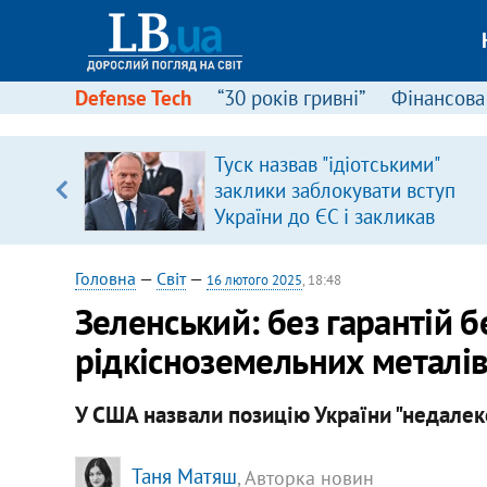
Defense Tech
“30 років гривні”
Фінансова
Туск назвав "ідіотськими"
заклики заблокувати вступ
вщині
України до ЄС і закликав
і –
припинити антиукраїнську
ах
риторику
Головна
—
Світ
—
16 лютого 2025
, 18:48
Зеленський: без гарантій 
рідкісноземельних металі
У США назвали позицію України "недалек
Таня Матяш
, Авторка новин