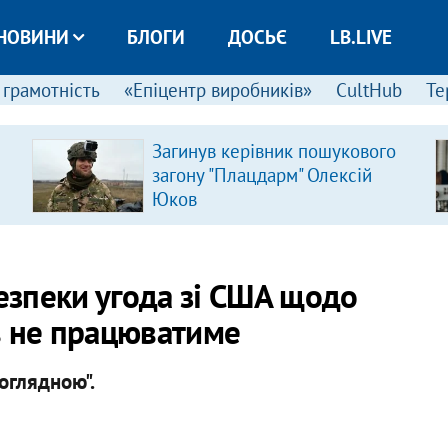
НОВИНИ
БЛОГИ
ДОСЬЄ
LB.LIVE
 грамотність
«Епіцентр виробників»
CultHub
Те
Загинув керівник пошукового
загону "Плацдарм" Олексій
Юков
безпеки угода зі США щодо
в не працюватиме
оглядною".