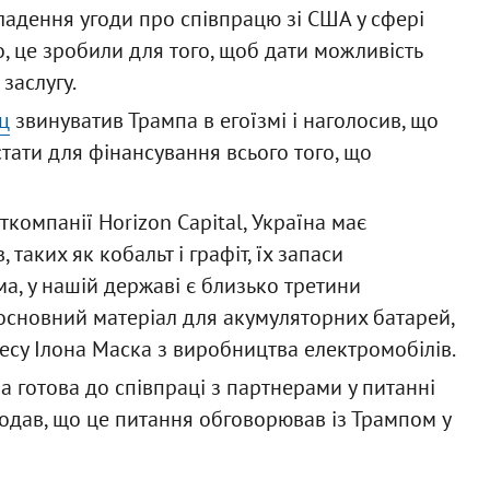
кладення угоди про співпрацю зі США у сфері
, це зробили для того, щоб дати можливість
заслугу.
ц
звинуватив Трампа в егоїзмі і наголосив, що
стати для фінансування всього того, що
компанії Horizon Capital, Україна має
аких як кобальт і графіт, їх запаси
ма, у нашій державі є близько третини
е основний матеріал для акумуляторних батарей,
знесу Ілона Маска з виробництва електромобілів.
на готова до співпраці з партнерами у питанні
 додав, що це питання обговорював із Трампом у