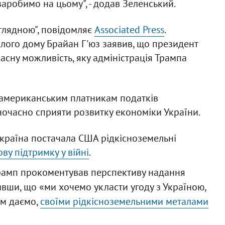
заробимо на цьому", - додав Зеленський.
глядною", повідомляє
Associated Press
.
лого дому Брайан Г'юз заявив, що президент
сну можливість, яку адміністрація Трампа
у американським платникам податків
одночасно сприяти розвитку економіки України.
Україна постачала США рідкісноземельні
ву підтримку у війні
.
амп прокоментував перспективу надання
ивши, що «ми хочемо укласти угоду з Україною,
їм даємо,
своїми рідкісноземельними металами