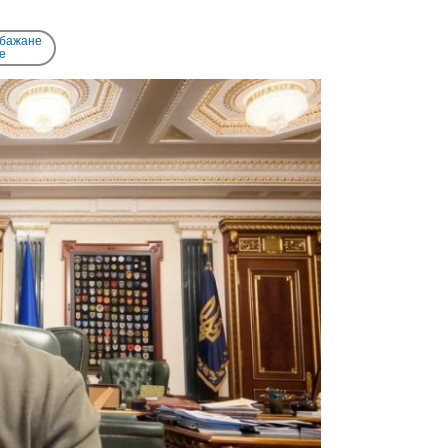
 бажане
e