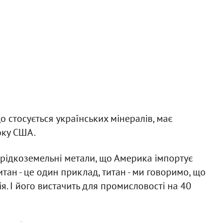
о стосується українських мінералів, має
оку США.
 рідкоземельні метали, що Америка імпортує
итан - це один приклад, титан - ми говоримо, що
ція. І його вистачить для промисловості на 40