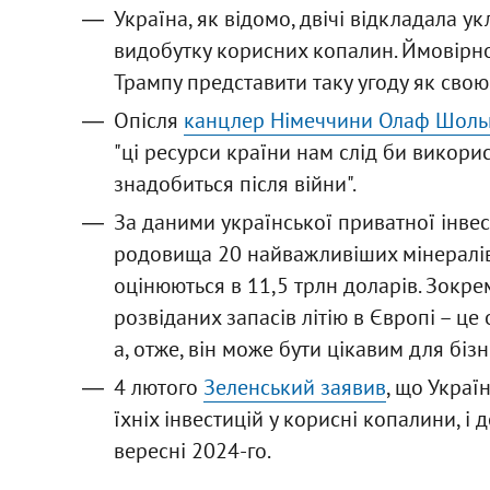
Україна, як відомо, двічі відкладала у
видобутку корисних копалин. Ймовірно
Трампу представити таку угоду як свою 
Опісля
канцлер Німеччини Олаф Шоль
"ці ресурси країни нам слід би викори
знадобиться після війни".
За даними української приватної інвест
родовища 20 найважливіших мінералів, т
оцінюються в 11,5 трлн доларів. Зокре
розвіданих запасів літію в Європі – ц
а, отже, він може бути цікавим для бі
4 лютого
Зеленський заявив
, що Украї
їхніх інвестицій у корисні копалини, і
вересні 2024-го.