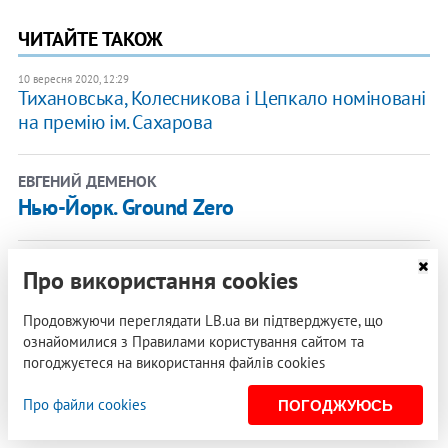
ЧИТАЙТЕ ТАКОЖ
10 вересня 2020, 12:29
Тихановська, Колесникова і Цепкало номіновані
на премію ім. Сахарова
ЕВГЕНИЙ ДЕМЕНОК
Нью-Йорк. Ground Zero
10 вересня 2020, 12:09
Про використання cookies
Навальний повністю отямився, – Insider
(оновлено)
Продовжуючи переглядати LB.ua ви підтверджуєте, що
ознайомилися з Правилами користування сайтом та
погоджуєтеся на використання файлів cookies
10 вересня 2020, 10:01
Помпео допускає причетність російської влади
до отруєння Навального
Про файли cookies
ПОГОДЖУЮСЬ