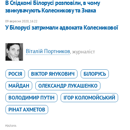
В Слідкомі Білорусі розповіли, в чому
звинувачують Колесникову та Знака
09 вересня 2020, 16:22
У Білорусі затримали адвоката Колесникової
Віталій Портников
, журналіст
РОСІЯ
ВІКТОР ЯНУКОВИЧ
БІЛОРУСЬ
МАЙДАН
ОЛЕКСАНДР ЛУКАШЕНКО
ВОЛОДИМИР ПУТІН
ІГОР КОЛОМОЙСЬКИЙ
РІНАТ АХМЕТОВ
РЕКЛАМА