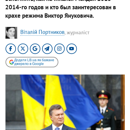
2014-го годов и кто был заинтересован в
крахе режима Виктор Януковича.
Віталій Портников
, журналіст
Додати LB.ua як бажане
джерело в Google