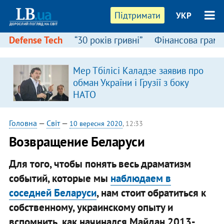
Підтримати
УКР
Defense Tech
“30 років гривні”
Фінансова грамо
Мер Тбілісі Каладзе заявив про
обман України і Грузії з боку
НАТО
Головна
—
Світ
—
10 вересня 2020
, 12:33
Возвращение Беларуси
Для того, чтобы понять весь драматизм
событий, которые мы
наблюдаем в
соседней Беларуси
, нам стоит обратиться к
собственному, украинскому опыту и
вспомнить, как начинался Майдан 2013-