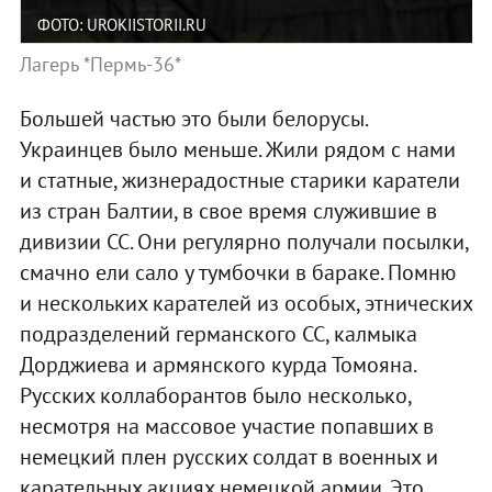
ФОТО: UROKIISTORII.RU
Лагерь *Пермь-36*
Большей частью это были белорусы.
Украинцев было меньше. Жили рядом с нами
и статные, жизнерадостные старики каратели
из стран Балтии, в свое время служившие в
дивизии СС. Они регулярно получали посылки,
смачно ели сало у тумбочки в бараке. Помню
и нескольких карателей из особых, этнических
подразделений германского СС, калмыка
Дорджиева и армянского курда Томояна.
Русских коллаборантов было несколько,
несмотря на массовое участие попавших в
немецкий плен русских солдат в военных и
карательных акциях немецкой армии. Это