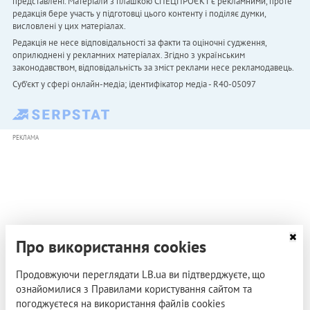
представлені. Матеріали з плашкою СПЕЦПРОЄКТ є рекламними, проте
редакція бере участь у підготовці цього контенту і поділяє думки,
висловлені у цих матеріалах.
Редакція не несе відповідальності за факти та оціночні судження,
оприлюднені у рекламних матеріалах. Згідно з українським
законодавством, відповідальність за зміст реклами несе рекламодавець.
Cуб'єкт у сфері онлайн-медіа; ідентифікатор медіа - R40-05097
РЕКЛАМА
Про використання cookies
Продовжуючи переглядати LB.ua ви підтверджуєте, що
ознайомилися з Правилами користування сайтом та
погоджуєтеся на використання файлів cookies