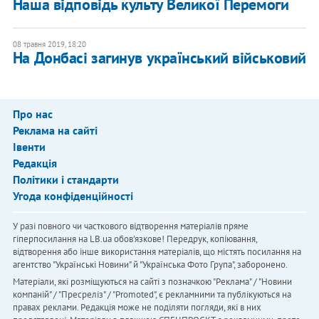
Наша відповідь культу Великої Перемоги
08 травня 2019, 18:20
На Донбасі загинув український військовий
Про нас
Реклама на сайті
Івенти
Редакція
Політики і стандарти
Угода конфіденційності
У разі повного чи часткового відтворення матеріалів пряме
гіперпосилання на LB.ua обов'язкове! Передрук, копіювання,
відтворення або інше використання матеріалів, що містять посилання на
агентство "Українськi Новини" й "Українська Фото Група", заборонено.
Матеріали, які розміщуються на сайті з позначкою "Реклама" / "Новини
компаній" / "Пресреліз" / "Promoted", є рекламними та публікуються на
правах реклами. Редакція може не поділяти погляди, які в них