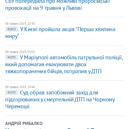
СБУ попередила про можливі проросійські
провокації на 9 травня у Львові
08 травня 2019, 23:30
У Києві пройшла акція "Перша хвилина
ВІДЕО
миру"
08 травня 2019, 23:03
У Маріуполі автомобіль патрульної поліції,
ФОТО
який допомагав евакуювати двох
тяжкопоранених бійців, потрапив у ДТП
08 травня 2019, 19:44
Суд обрав запобіжний захід для
ФОТО
підозрюваних у смертельній ДТП на Чорному
Черемоші
АНДРІЙ РИБАЛКО