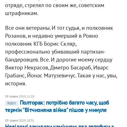
отряде, стрелял по своим же, советским
штрафникам.
Все они ветераны. И тот судья, и полковник
Розанов, и недавно умерший в Ровно
полковник КГБ Борис Скляр,
профессионально убивавший партизан-
бандеровцев. Все. И дорогие моему сердцу
Виктор Некрасов, Дмитро Басараб, Иварс
Грабанс, Йонас Матузевичус. Такая у нас, увы,
история.
09 травня 2019, 11:10
Полторак: потрібно багато часу, щоб
ВІДЕО
термін "Вітчизняна війна" пішов у минуле
09 травня 2019, 10:31
Невідомі закидали камінням два автобуси з