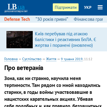
Підтримати
УКР
Defense Tech
“30 років гривні”
Фінансова грамо
Київ перебував під атакою
балістики і реактивних БпЛА. Є
жертва і поранені (оновлено)
Головна
—
Суспільство
—
Життя
—
9 травня 2019
, 11:12
Про ветеранів
Зона, как ни странно, научила меня
терпимости. Там рядом со мной находились
старики, в годы войны участвовавшие в
нацистских карательных акциях. Убивая
себе подобных и, как правило, беззащитных,