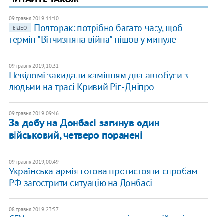
09 травня 2019, 11:10
Полторак: потрібно багато часу, щоб
ВІДЕО
термін "Вітчизняна війна" пішов у минуле
09 травня 2019, 10:31
Невідомі закидали камінням два автобуси з
людьми на трасі Кривий Ріг - Дніпро
09 травня 2019, 09:46
За добу на Донбасі загинув один
військовий, четверо поранені
09 травня 2019, 00:49
Українська армія готова протистояти спробам
РФ загострити ситуацію на Донбасі
08 травня 2019, 23:57