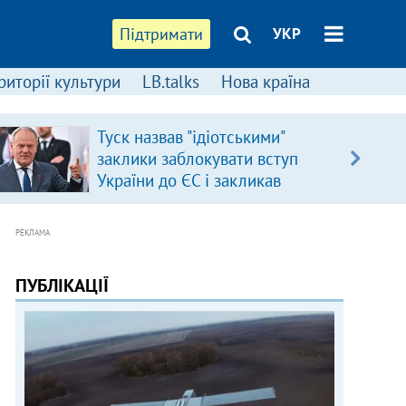
Підтримати
УКР
риторії культури
LB.talks
Нова країна
Туск назвав "ідіотськими"
заклики заблокувати вступ
України до ЄС і закликав
припинити антиукраїнську
риторику
РЕКЛАМА
ПУБЛІКАЦІЇ