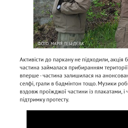
ФОТО: МАРІЯ ЛЕБЕДЄВА
Активісти до паркану не підходили, акція 
частина займалася прибиранням території -
вперше - частина залишилася на анонсовани
селфі, грали в бадмінтон тощо. Музики ро
вздовж проїжджої частини із плакатами, і 
підтримку протесту.