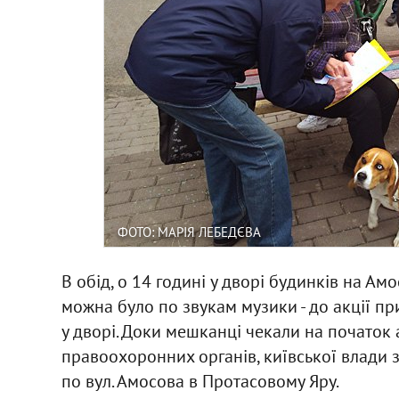
ФОТО: МАРІЯ ЛЕБЕДЄВА
В обід, о 14 годині у дворі будинків на Ам
можна було по звукам музики - до акції п
у дворі. Доки мешканці чекали на початок 
правоохоронних органів, київської влади з
по вул. Амосова в Протасовому Яру.