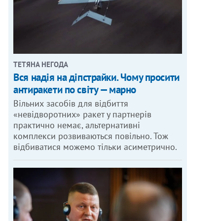
ТЕТЯНА НЕГОДА
Вся надія на діпстрайки. Чому просити
антиракети по світу — марно
Вільних засобів для відбиття
«невідворотних» ракет у партнерів
практично немає, альтернативні
комплекси розвиваються повільно. Тож
відбиватися можемо тільки асиметрично.