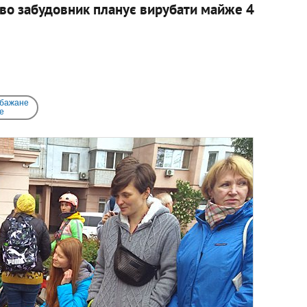
цтво забудовник планує вирубати майже 4
 бажане
e