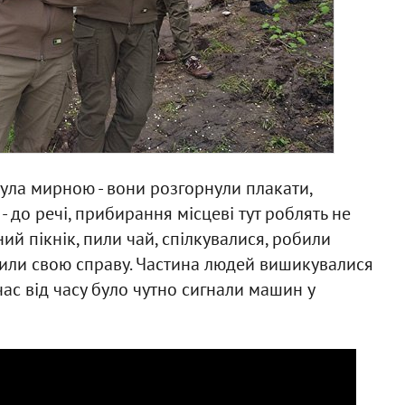
була мирною - вони розгорнули плакати,
 до речі, прибирання місцеві тут роблять не
й пікнік, пили чай, спілкувалися, робили
били свою справу. Частина людей вишикувалися
час від часу було чутно сигнали машин у