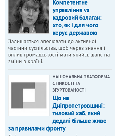
Компетентне
управління vs
кадровий балаган:
хто, як і для чого
керує державою
Залишається апелювати до активної
частини суспільства, щоб через знання і
вплив громадськості мати якийсь шанс на
зміни в країні.
НАЦІОНАЛЬНА ПЛАТФОРМА
СТІЙКОСТІ ТА
ЗГУРТОВАНОСТІ
Що на
Дніпропетровщині:
тиловий хаб, який
дедалі більше живе
за правилами фронту