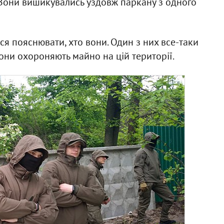
. Вони вишикувались уздовж паркану з одного
ся пояснювати, хто вони. Один з них все-таки
они охороняють майно на цій території.