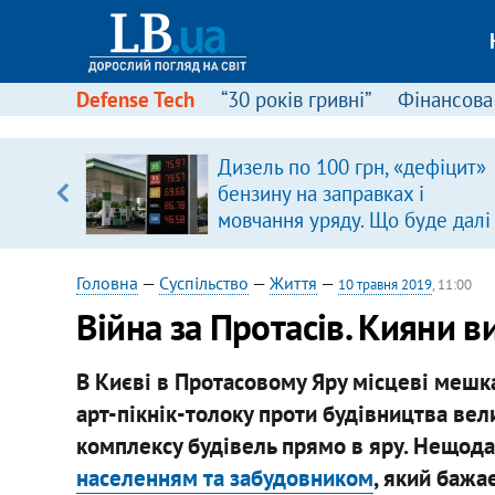
Defense Tech
“30 років гривні”
Фінансова
серця
Дизель по 100 грн, «дефіцит»
 кави
бензину на заправках і
мовчання уряду. Що буде далі
цінами на пальне?
Головна
—
Суспільство
—
Життя
—
10 травня 2019
, 11:00
Війна за Протасів. Кияни в
В Києві в Протасовому Яру місцеві мешка
арт-пікнік-толоку проти будівництва ве
комплексу будівель прямо в яру. Нещода
населенням та забудовником
, який бажа