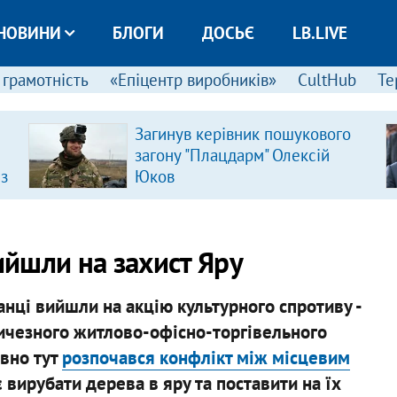
НОВИНИ
БЛОГИ
ДОСЬЄ
LB.LIVE
 грамотність
«Епіцентр виробників»
CultHub
Те
Загинув керівник пошукового
загону "Плацдарм" Олексій
 з
Юков
ийшли на захист Яру
нці вийшли на акцію культурного спротиву -
личезного житлово-офісно-торгівельного
вно тут
розпочався конфлікт між місцевим
є вирубати дерева в яру та поставити на їх