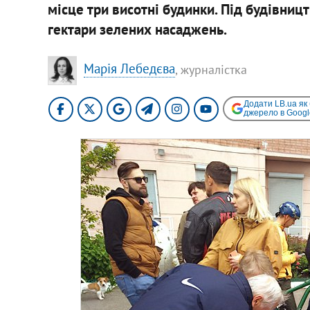
місце три висотні будинки. Під будівни
гектари зелених насаджень.
Марія Лебедєва
, ​журналістка
Додати LB.ua як
джерело в Googl