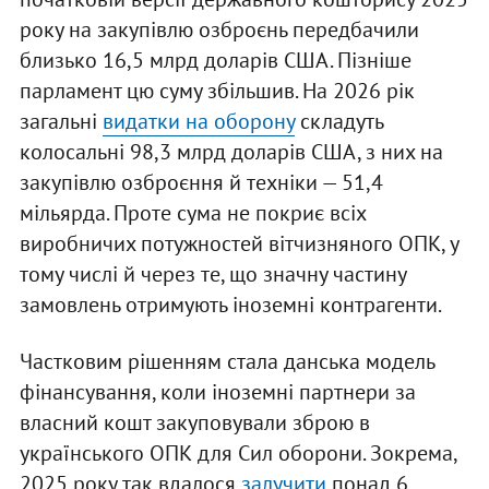
року на закупівлю озброєнь передбачили
близько 16,5 млрд доларів США. Пізніше
парламент цю суму збільшив. На 2026 рік
загальні
видатки на оборону
складуть
колосальні 98,3 млрд доларів США, з них на
закупівлю озброєння й техніки — 51,4
мільярда. Проте сума не покриє всіх
виробничих потужностей вітчизняного ОПК, у
тому числі й через те, що значну частину
замовлень отримують іноземні контрагенти.
Частковим рішенням стала данська модель
фінансування, коли іноземні партнери за
власний кошт закуповували зброю в
українського ОПК для Сил оборони. Зокрема,
2025 року так вдалося
залучити
понад 6