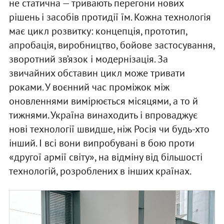
не статична — тривають перегони нових
рішень і засобів протидії їм. Кожна технологія
має цикл розвитку: концепція, прототип,
апробація, виробництво, бойове застосування,
зворотний зв’язок і модернізація. За
звичайних обставин цикл може тривати
роками. У воєнний час проміжок між
оновленнями вимірюється місяцями, а то й
тижнями. Україна винаходить і впроваджує
нові технології швидше, ніж Росія чи будь-хто
інший. І всі вони випробувані в бою проти
«другої армії світу», на відміну від більшості
технологій, розроблених в інших країнах.