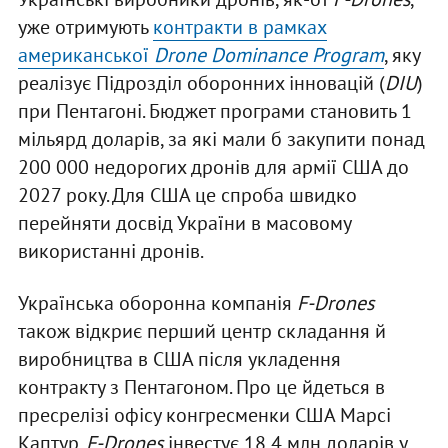
уже отримують
контракти в рамках
американської
Drone Dominance Program
, яку
реалізує Підрозділ оборонних інновацій (
DIU
)
при Пентагоні. Бюджет програми становить 1
мільярд доларів, за які мали б закупити понад
200 000 недорогих дронів для армії США до
2027 року. Для США це спроба швидко
перейняти досвід України в масовому
використанні дронів.
Українська оборонна компанія
F-Drones
також відкриє перший центр складання й
виробництва в США після укладення
контракту з Пентагоном. Про це йдеться в
пресрелізі офісу конгресменки США Марсі
Каптур.
F-Drones
інвестує 18,4 млн доларів у