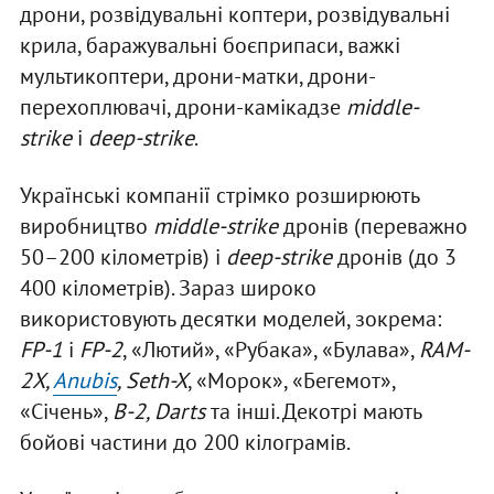
дрони, розвідувальні коптери, розвідувальні
крила, баражувальні боєприпаси, важкі
мультикоптери, дрони-матки, дрони-
перехоплювачі, дрони-камікадзе
middle-
strike
і
deep-strike
.
Українські компанії стрімко розширюють
виробництво
middle-strike
дронів (переважно
50–200 кілометрів) і
deep-strike
дронів (до 3
400 кілометрів). Зараз широко
використовують десятки моделей, зокрема:
FP-1
і
FP-2
, «Лютий», «Рубака», «Булава»,
RAM-
2X,
Anubis
, Seth-X
, «Морок», «Бегемот»,
«Січень»,
B-2, Darts
та інші. Декотрі мають
бойові частини до 200 кілограмів.