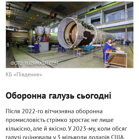
ФОТО: YUZHMASH.СOM
КБ «Південне»
Оборонна галузь сьогодні
Після 2022-го вітчизняна оборонна
промисловість стрімко зростає не лише
кількісно, але й якісно. У 2023-му, коли обсяг
галузі оцінювали у 3 мільярди доларів США,