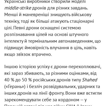
Українські виробники створили моделі
middle-strike
дронів для різних завдань.
Менші й маневреніші знищують військову
техніку, тоді як більші атакують стаціонарні
цілі. Певні дрони оснащені системою
розпізнавання цілей на основі штучного
інтелекту й термінальним автонаведенням, що
підвищує ймовірність влучання в ціль, навіть
якщо зв’язок втрачено.
Іншою історією успіху є дрони-перехоплювачі,
які зараз збивають, за різними оцінками, від
40 % до 50 % російських дронів типу
Shahed
(«Герань») і безліч розвідувальних, ударних та
інших дронів на лінії фронту. Вони вже встигли
зарекомендувати себе за кордоном — у