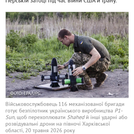
Перській затоці під час війни США й Ірану.
ФОТО: EPA/UPG
Військовослужбовець 116 механізованої бригади
готує безпілотник українського виробництва
P1-
Sun
, щоб перехоплювати
Shahed
й інші ударні або
розвідувальні дрони на півночі Харківської
області, 20 травня 2026 року