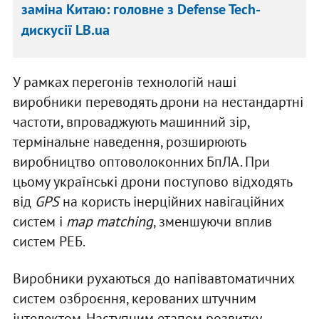
заміна Китаю: головне з Defense Tech-
дискусії LB.ua
У рамках перегонів технологій наші
виробники переводять дрони на нестандартні
частоти, впроваджують машинний зір,
термінальне наведення, розширюють
виробництво оптоволоконних БпЛА. При
цьому українські дрони поступово відходять
від
GPS
на користь інерційних навігаційних
систем і
map matching
, зменшуючи вплив
систем РЕБ.
Виробники рухаються до напівавтоматичних
систем озброєння, керованих штучним
інтелектом. Наступним етапом розвитку