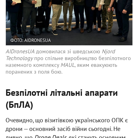
ФОТО: AIDRONESUA
AIDronesUA
домовилася зі шведською
Njord
Technology
про спільне виробництво безпілотного
наземного комплексу
MAUL
, яким евакуюють
поранених з поля бою.
Безпілотні літальні апарати
(БпЛА)
Очевидно, що візитівкою українського ОПК є
дрони — основний засіб війни сьогодні. Не
дивно, що
Drone Deals
, які стануть основним