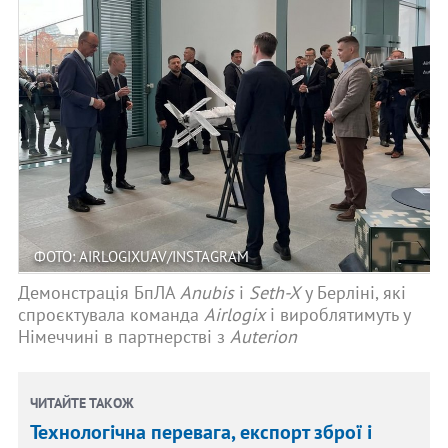
ФОТО: AIRLOGIXUAV/INSTAGRAM
Демонстрація БпЛА
Anubis
і
Seth-X
у Берліні, які
спроєктувала команда
Airlogix
і вироблятимуть у
Німеччині в партнерстві з
Auterion
ЧИТАЙТЕ ТАКОЖ
Технологічна перевага, експорт зброї і