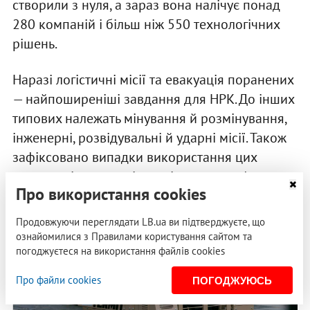
створили з нуля, а зараз вона налічує понад
280 компаній і більш ніж 550 технологічних
рішень.
Наразі логістичні місії та евакуація поранених
— найпоширеніші завдання для НРК. До інших
типових належать мінування й розмінування,
інженерні, розвідувальні й ударні місії. Також
зафіксовано випадки використання цих
комплексів як дронів-камікадзе, платформ
Про використання cookies
для запуску
FPV
-дронів і платформ для систем
радіоелектронної боротьби (РЕБ).
Продовжуючи переглядати LB.ua ви підтверджуєте, що
ознайомилися з Правилами користування сайтом та
погоджуєтеся на використання файлів cookies
Про файли cookies
ПОГОДЖУЮСЬ