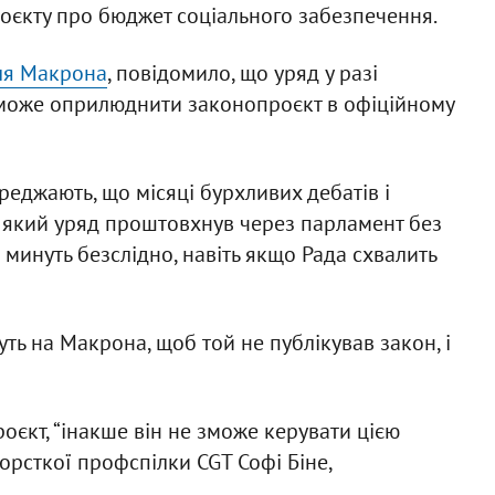
роєкту про бюджет соціального забезпечення.
ля Макрона
, повідомило, що уряд у разі
и, може оприлюднити законопроєкт в офіційному
реджають, що місяці бурхливих дебатів і
, який уряд проштовхнув через парламент без
е минуть безслідно, навіть якщо Рада схвалить
ть на Макрона, щоб той не публікував закон, і
єкт, “інакше він не зможе керувати цією
жорсткої профспілки CGT Софі Біне,