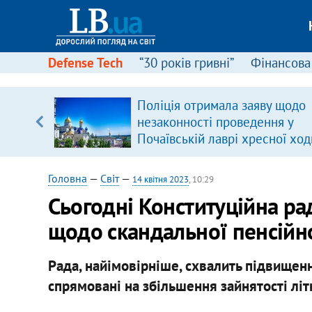
Defense Tech
“30 років гривні”
Фінансова
Поліція отримала заяву щодо
, є
незаконності проведення у
Почаївській лаврі хресної ход
Головна
—
Світ
—
14 квітня 2023
, 10:29
Сьогодні Конституційна ра
щодо скандальної пенсійн
Рада, найімовірніше, схвалить підвищення
спрямовані на збільшення зайнятості літ