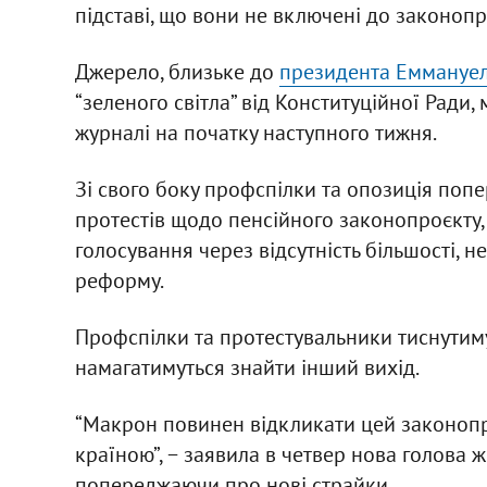
підставі, що вони не включені до законоп
Джерело, близьке до
президента Еммануе
“зеленого світла” від Конституційної Рад
журналі на початку наступного тижня.
Зі свого боку профспілки та опозиція попе
протестів щодо пенсійного законопроєкту
голосування через відсутність більшості, н
реформу.
Профспілки та протестувальники тиснутиму
намагатимуться знайти інший вихід.
“Макрон повинен відкликати цей законопро
країною”, − заявила в четвер нова голова 
попереджаючи про нові страйки.