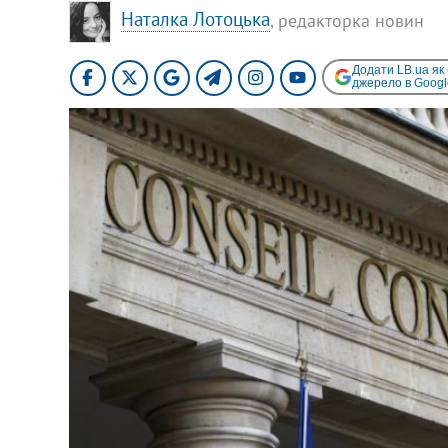
Наталка Лотоцька
, редакторка новин
Додати LB.ua як
джерело в Googl