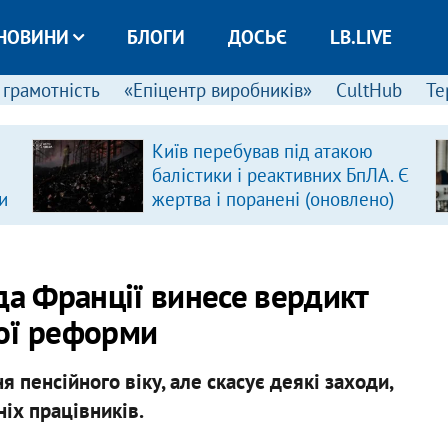
НОВИНИ
БЛОГИ
ДОСЬЄ
LB.LIVE
 грамотність
«Епіцентр виробників»
CultHub
Те
Київ перебував під атакою
балістики і реактивних БпЛА. Є
и
жертва і поранені (оновлено)
да Франції винесе вердикт
ої реформи
 пенсійного віку, але скасує деякі заходи,
ніх працівників.