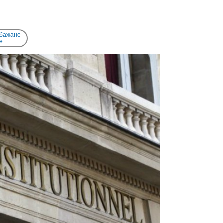
 бажане
e