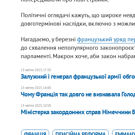
Політичні оглядачі кажуть, що широке н
довготермінові наслідки, включно з можл
Нагадаємо, у березні
французький уряд пе
до схвалення непопулярного законопроєкт
парламенті. Макрон хоче, аби закон набрав
13 квітня 2023, 17:20
Залужний і генерал французької армії обг
13 квітня 2023, 16:00
Чому Франція так довго не визнавала Гол
13 квітня 2023, 10:58
Міністерка закордонних справ Німеччини Б
ФРАНЦІЯ
ПЕНСІЙНА РЕФОРМА
ЕММАНУ