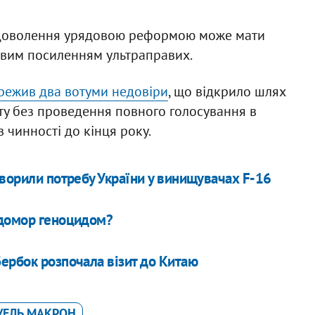
евдоволення урядовою реформою може мати
ивим посиленням ультраправих.
режив два вотуми недовіри
, що відкрило шлях
у без проведення повного голосування в
 чинності до кінця року.
оворили потребу України у винищувачах F-16
одомор геноцидом?
ербок розпочала візит до Китаю
ЕЛЬ МАКРОН