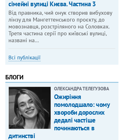
сімейні вулиці Києва. Частина 3
Від правника, чий онук створив вибухову
лінзу для Мангеттенського проєкту, до
мовознавця, розстріляного на Соловках.
Третя частина серії про київські вулиці,
названі на…
Всі публікації
БЛОГИ
ОЛЕКСАНДРА ТЕЛЕГУЗОВА
Ожиріння
помолодшало: чому
хвороби дорослих
дедалі частіше
починаються в
дитинстві