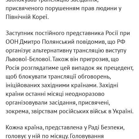
присвяченого порушенням прав людини у
Північній Кореї.
Заступник постійного представника Росії при
ООН Дмитро Полянський повідомив, що РФ
організує альтернативну трансляцію виступу
Львової-Бєлової. Також він пригрозив, що
Росія розглядатиме цей випадок як прецедент,
щоб блокувати трансляції обговорень,
ініційованих західними країнами. Західні
країни останні місяці неодноразово
організовували засідання, присвячені,
зокрема, звірствам російських військ в Україні.
Кожна країна, представлена у Раді Безпеки,
головує у ній по місяцу. Головування