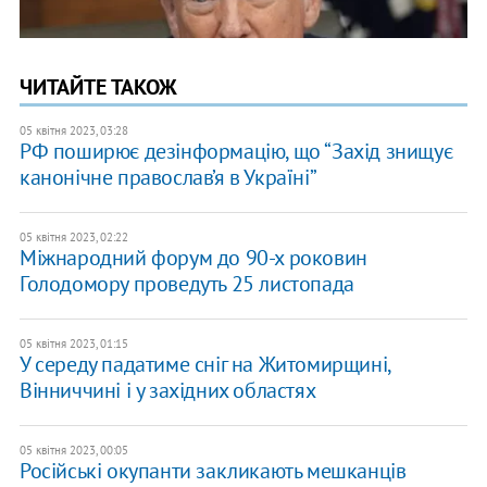
ЧИТАЙТЕ ТАКОЖ
05 квітня 2023, 03:28
РФ поширює дезінформацію, що “Захід знищує
канонічне православ’я в Україні”
05 квітня 2023, 02:22
Міжнародний форум до 90-х роковин
Голодомору проведуть 25 листопада
05 квітня 2023, 01:15
У середу падатиме сніг на Житомирщині,
Вінниччині і у західних областях
05 квітня 2023, 00:05
Російські окупанти закликають мешканців