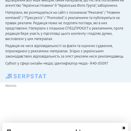
відтворення або інше використання матеріалів, що містять посилання на
агентство "Українськi Новини" й "Українська Фото Група", заборонено.
Матеріали, які розміщуються на сайті з позначкою "Реклама" / "Новини
компаній" / "Пресреліз" / "Promoted", є рекламними та публікуються на
правах реклами. Редакція може не поділяти погляди, які в них
представлені. Матеріали з плашкою СПЕЦПРОЄКТ є рекламними, проте
редакція бере участь у підготовці цього контенту і поділяє думки,
висловлені у цих матеріалах.
Редакція не несе відповідальності за факти та оціночні судження,
оприлюднені у рекламних матеріалах. Згідно з українським
законодавством, відповідальність за зміст реклами несе рекламодавець.
Cуб'єкт у сфері онлайн-медіа; ідентифікатор медіа - R40-05097
РЕКЛАМА