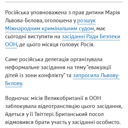
Російська уповноважена з прав дитини Марія
Львова-Бєлова, оголошена у
розшук
Міжнародним кримінальним судом
, має
сьогодні виступити на
засіданні Ради Безпеки
ООН
, де цього місяця головує Росія.
Саме російська делегація організувала
неформальне засідання на тему “евакуації
дітей із зони конфлікту” та
запросила Львову-
Бєлову
.
Водночас місія Великобританії в ООН
заблокувала відеотрансляцію цього засідання,
йдеться у її Твіттері. Британський посол
відмовився брати участь у засіданні особисто.