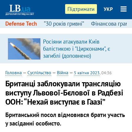
Підтримати
УКР
Defense Tech
“30 років гривні”
Фінансова грамо
Росіяни атакували Київ
балістикою і "Цирконами", є
загиблі (доповнено)
Головна
—
Суспільство
—
Війна
—
5 квітня 2023
, 04:36
Британці заблокували трансляцію
виступу Львової-Бєлової в Радбезі
ООН: “Нехай виступає в Гаазі”
Британський посол відмовився брати участь
у засіданні особисто.