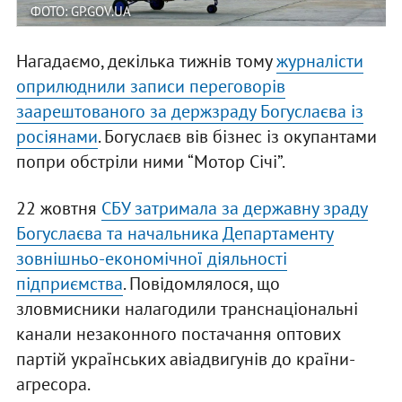
ФОТО: GP.GOV.UA
Нагадаємо, декілька тижнів тому
журналісти
оприлюднили записи переговорів
заарештованого за держзраду Богуслаєва із
росіянами
. Богуслаєв вів бізнес із окупантами
попри обстріли ними “Мотор Січі”.
22 жовтня
СБУ затримала за державну зраду
Богуслаєва та начальника Департаменту
зовнішньо-економічної діяльності
підприємства
. Повідомлялося, що
зловмисники налагодили транснаціональні
канали незаконного постачання оптових
партій українських авіадвигунів до країни-
агресора.