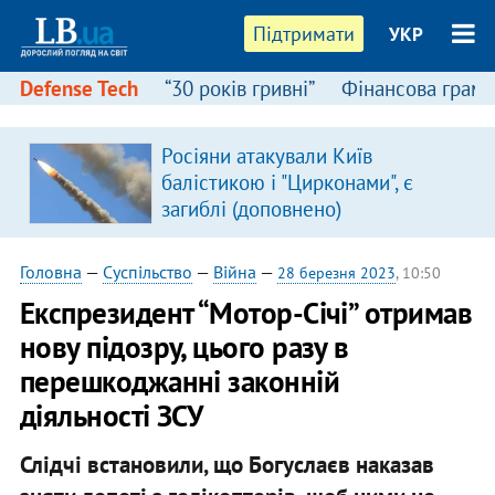
Підтримати
УКР
Defense Tech
“30 років гривні”
Фінансова грамо
:
Росіяни атакували Київ
балістикою і "Цирконами", є
загиблі (доповнено)
Головна
—
Суспільство
—
Війна
—
28 березня 2023
, 10:50
Експрезидент “Мотор-Січі” отримав
нову підозру, цього разу в
перешкоджанні законній
діяльності ЗСУ
Слідчі встановили, що Богуслаєв наказав