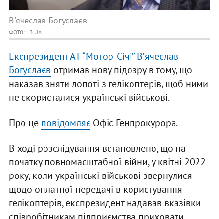
В'ячеслав Богуслаєв
ФОТО: LB.UA
Експрезидент АТ “Мотор-Січі” Вʼячеслав
Богуслаєв
отримав нову підозру в тому, що
наказав зняти лопоті з гелікоптерів, щоб ними
не скористалися українські військові.
Про це
повідомляє
Офіс Генпрокурора.
В ході розслідування встановлено, що на
початку повномасштабної війни, у квітні 2022
року, коли українські військові звернулися
щодо оплатної передачі в користування
гелікоптерів, експрезидент надавав вказівки
співробітникам підприємства приховати