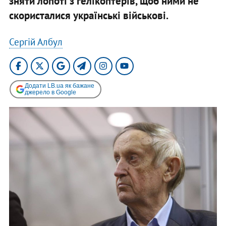
зняти лопоті з гелікоптерів, щоб ними не
скористалися українські військові.
Сергій Албул
Додати LB.ua як бажане
джерело в Google