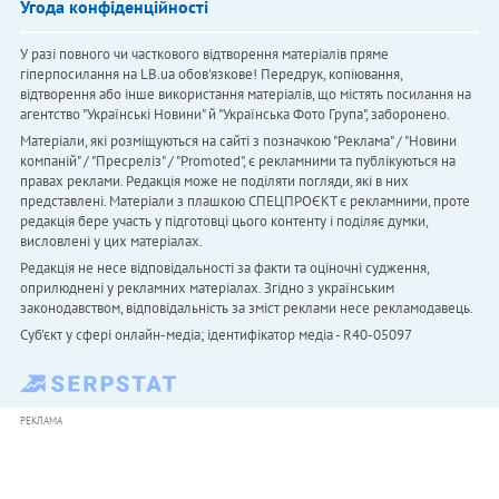
Угода конфіденційності
У разі повного чи часткового відтворення матеріалів пряме
гіперпосилання на LB.ua обов'язкове! Передрук, копіювання,
відтворення або інше використання матеріалів, що містять посилання на
агентство "Українськi Новини" й "Українська Фото Група", заборонено.
Матеріали, які розміщуються на сайті з позначкою "Реклама" / "Новини
компаній" / "Пресреліз" / "Promoted", є рекламними та публікуються на
правах реклами. Редакція може не поділяти погляди, які в них
представлені. Матеріали з плашкою СПЕЦПРОЄКТ є рекламними, проте
редакція бере участь у підготовці цього контенту і поділяє думки,
висловлені у цих матеріалах.
Редакція не несе відповідальності за факти та оціночні судження,
оприлюднені у рекламних матеріалах. Згідно з українським
законодавством, відповідальність за зміст реклами несе рекламодавець.
Cуб'єкт у сфері онлайн-медіа; ідентифікатор медіа - R40-05097
РЕКЛАМА