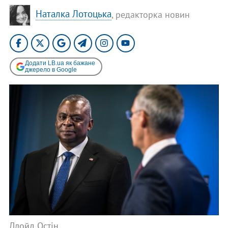
Наталка Лотоцька
, редакторка новин
Додати LB.ua як бажане
джерело в Google
Ллойд Остін