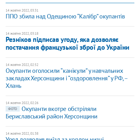
14 жовтня 2022, 03:31
ППО збила над Одещиною “Калібр” окупантів
14 жовтня 2022, 03:18
Резніков підписав угоду, яка дозволяє
постачання французької зброї до України
14 жовтня 2022, 02:52
Окупанти оголосили “канікули” у навчальних
закладах Херсонщини і “оздоровлення” у РФ, –
Хлань
14 жовтня 2022, 02:26
Окупанти вкотре обстріляли
ФОТО
Бериславський район Херсонщини
14 жовтня 2022, 01:38
Уряд дозволив виїзд за кордон низці