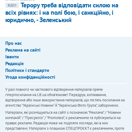
Терору треба відповідати силою на
ВІДЕО
всіх рівнях: і на полі бою, і санкційно, і
юридично, - Зеленський
Про нас
Реклама на сайті
Івенти
Редакція
Політики і стандарти
Угода конфіденційності
У разі повного чи часткового відтворення матеріалів пряме
гіперпосилання на LB.ua обов'язкове! Передрук, копіювання,
відтворення або інше використання матеріалів, що містять посилання на
агентство "Українськi Новини" й "Українська Фото Група", заборонено.
Матеріали, які розміщуються на сайті з позначкою "Реклама" / "Новини
компаній" / "Пресреліз" / "Promoted", є рекламними та публікуються на
правах реклами. Редакція може не поділяти погляди, які в них
представлені. Матеріали з плашкою СПЕЦПРОЄКТ є рекламними, проте