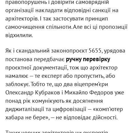
правопорушень і довірити самоврядній
організації накладати відповідні санкції на
архітекторів. І так застосувати принцип
самоочищення спільноти. Але всі ці пропозиції
відхилили.
Як і скандальний законопроєкт 5655, урядова
ручну перевірку
постанова передбачає
проєктної документації, тож що архітектор
намалює — те експерт або пропустить, або
заблокує. Тобто те, що два віцепрем’єри
Олександр Кубраков і Михайло Федоров уже
понад рік комунікують як досягнення
диджиталізації та цифровізації — «комп’ютер
хабара не бере», — не відповідає дійсності.
Таких чорних архітекторів чи експертів