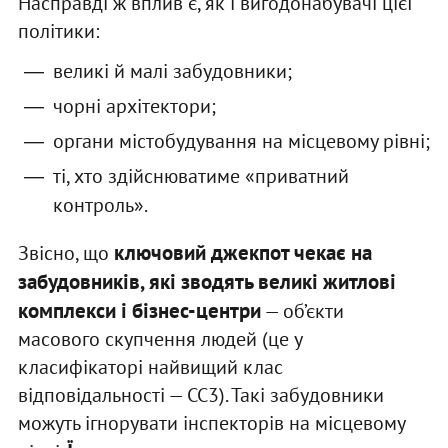
Насправді ж вплив є, як і вигодонабувачі цієї
політики:
великі й малі забудовники;
чорні архітектори;
органи містобудування на місцевому рівні;
ті, хто здійснюватиме «приватний
контроль».
ключовий джекпот чекає на
Звісно, що
забудовників, які зводять великі житлові
комплекси і бізнес-центри
— об’єкти
масового скупчення людей (це у
класифікаторі найвищий клас
відповідальності — СС3). Такі забудовники
можуть ігнорувати інспекторів на місцевому