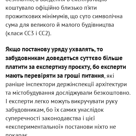
коштувало офіційно близько п’яти
прожиткових мінімумів, що суто символічна
сума для великого й малого будівництва
(класи СС3 і СС2).
Якщо постанову уряду ухвалять, то
забудовникам доведеться суттєво більше
платити за експертизу проєкту, бо експерти
мають перевіряти за гроші питання
, які
раніше інспектори держінспекції архітектури
та містобудування досліджували безкоштовно.
І експерти легко можуть викручувати руку
забудовникам, бо їх самих унаслідок
суперечності законодавства і цієї
«експериментальної» постанови ніхто не
покарає.