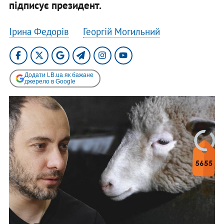
підписує президент.
Ірина Федорів
​Георгій Могильний
Додати LB.ua як бажане
джерело в Google