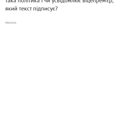
така політика і чи усвідомлює віцепрем’єр,
який текст підписує?
РЕКЛАМА