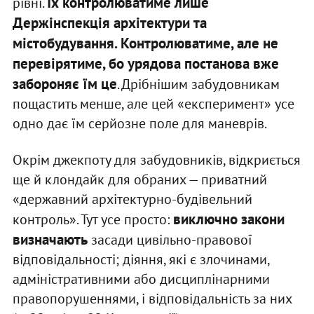
Їх контролюватиме лише
рівні.
Держінспекція архітектури та
містобудування. Контролюватиме, але не
перевірятиме, бо урядова постанова вже
забороняє їм це
. Дрібнішим забудовникам
пощастить менше, але цей «експеримент» усе
одно дає їм серйозне поле для маневрів.
Окрім джекпоту для забудовників, відкриється
ще й клондайк для обраних — приватний
«державний архітектурно-будівельний
виключно закони
контроль». Тут усе просто:
визначають
засади цивільно-правової
відповідальності; діяння, які є злочинами,
адміністративними або дисциплінарними
правопорушеннями, і відповідальність за них