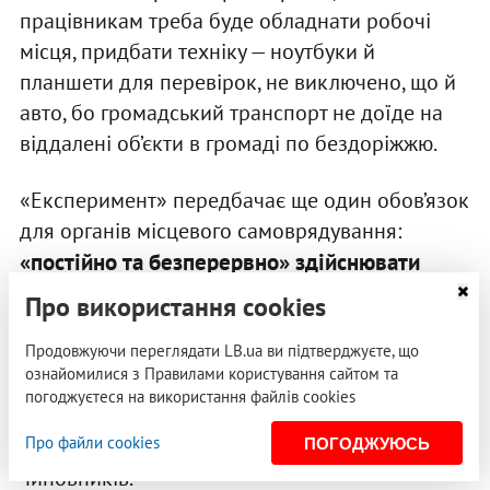
працівникам треба буде обладнати робочі
місця, придбати техніку — ноутбуки й
планшети для перевірок, не виключено, що й
авто, бо громадський транспорт не доїде на
віддалені об’єкти в громаді по бездоріжжю.
«Експеримент» передбачає ще один обов’язок
для органів місцевого самоврядування:
«постійно та безперервно» здійснювати
моніторинг забудови
. На це уряд не має
Про використання cookies
повноважень. Але може попросити, і органи
Продовжуючи переглядати LB.ua ви підтверджуєте, що
місцевого самоврядування навіть погодяться,
ознайомилися з Правилами користування сайтом та
якщо їм з державного бюджету виділять на це
погоджуєтеся на використання файлів cookies
кошти і дозволять найняти й укомплектувати
Про файли cookies
для роботи сукупно ще кілька тисяч
ПОГОДЖУЮСЬ
чиновників.