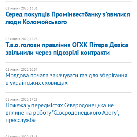
02 жовтня 2020, 13:31
Серед покупців Промінвестбанку з'явилися
люди Коломойського
02 жовтня 2020, 12:28
Т.в.о. голови правління ОГХК Пітера Девіса
звільнили через підозрілі контракти
02 жовтня 2020, 10:57
Молдова почала закачувати газ для зберігання
в українських сховищах
01 жовтня 2020, 17:28
Пожежа у передмістях Сєвєродонецька не
вплине на роботу "Сєвєродонецького Азоту", -
пресслужба
01 жовтня 2020, 17:18