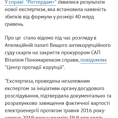
У справі "Роттердам+"
з’явилися результати
нової експертизи, яка встановила наявність
збитків від формули у розмірі 40 млрд
гривень.
Про це стало відомо під час розгляду в
Апеляційній палаті Вищого антикорупційного
суду скарги на закриття прокурором САП
Віталієм Пономаренком справи,
повідомляє
"Центр протидії корупції".
"Експертиза, проведена незалежним
експертом за ініціативи органу досудового
розслідування, підтвердила документально та
розрахунково завищення фактичної вартості
електроенергії протягом травня 2016 року-
червня 2019 року у розмірі 39,9 мільярдів