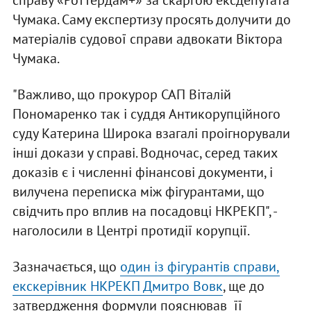
справу «Роттердам+» за скаргою ексдепутата
Чумака. Саму експертизу просять долучити до
матеріалів судової справи адвокати Віктора
Чумака.
"Важливо, що прокурор САП Віталій
Пономаренко так і суддя Антикорупційного
суду Катерина Широка взагалі проігнорували
інші докази у справі. Водночас, серед таких
доказів є і численні фінансові документи, і
вилучена переписка між фігурантами, що
свідчить про вплив на посадовці НКРЕКП", -
наголосили в Центрі протидії корупції.
Зазначається, що
один із фігурантів справи,
екскерівник НКРЕКП Дмитро Вовк
, ще до
затвердження формули пояснював її