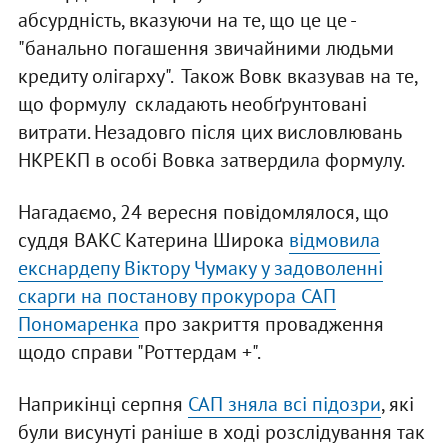
абсурдність, вказуючи на те, що це це -
"банально погашення звичайними людьми
кредиту олігарху". Також Вовк вказував на те,
що формулу складають необґрунтовані
витрати. Незадовго після цих висловлювань
НКРЕКП в особі Вовка затвердила формулу.
Нагадаємо, 24 вересня повідомлялося, що
суддя ВАКС Катерина Широка
відмовила
екснардепу Віктору Чумаку у задоволенні
скарги на постанову прокурора САП
Пономаренка
про закриття провадження
щодо справи "Роттердам +".
Наприкінці серпня
САП зняла всі підозри
, які
були висунуті раніше в ході розслідування так