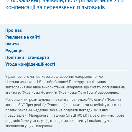
В Укрзалізниці заявили, що отримали лише 21%
компенсації за перевезення пільговиків
Про нас
Реклама на сайті
Івенти
Редакція
Політики і стандарти
Угода конфіденційності
У разі повного чи часткового відтворення матеріалів пряме
гіперпосилання на LB.ua обов'язкове! Передрук, копіювання,
відтворення або інше використання матеріалів, що містять посилання на
агентство "Українськi Новини" й "Українська Фото Група", заборонено.
Матеріали, які розміщуються на сайті з позначкою "Реклама" / "Новини
компаній" / "Пресреліз" / "Promoted", є рекламними та публікуються на
правах реклами. Редакція може не поділяти погляди, які в них
представлені. Матеріали з плашкою СПЕЦПРОЄКТ є рекламними, проте
редакція бере участь у підготовці цього контенту і поділяє думки,
висловлені у цих матеріалах.