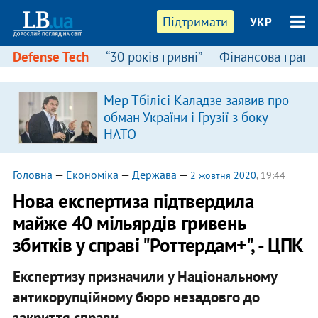
Підтримати
УКР
Defense Tech
“30 років гривні”
Фінансова грамо
Мер Тбілісі Каладзе заявив про
обман України і Грузії з боку
НАТО
Головна
—
Економіка
—
Держава
—
2 жовтня 2020
, 19:44
Нова експертиза підтвердила
майже 40 мільярдів гривень
збитків у справі "Роттердам+", - ЦПК
Експертизу призначили у Національному
антикорупційному бюро незадовго до
закриття справи.