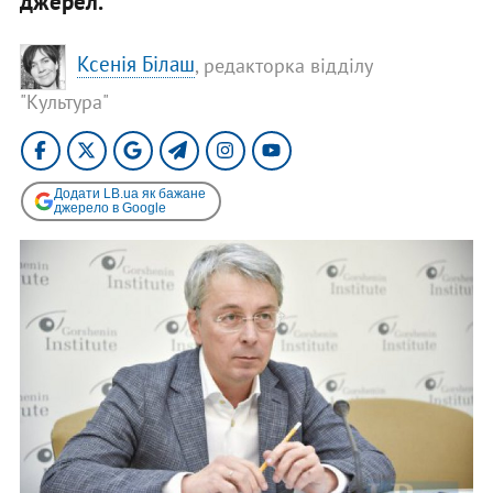
джерел.
Ксенія Білаш
, редакторка відділу
"Культура"
Додати LB.ua як бажане
джерело в Google