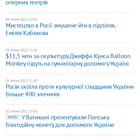
оперних театрів
04 липня 2022, 12:50
Мистецтво в Росії змушене йти в підпілля, -
Емілія Кабакова
04 липня 2022, 11:16
$11,5 млн за скульптуру Джеффа Кунса Balloon
Monkey пiдуть на гуманітарну допомогу Україні
02 липня 2022, 21:50
Росія скоїла проти культурної спадщини України
більше 400 злочинів
02 липня 2022, 19:58
У Ватикані презентували Папську
ФОТО
благодійну монету для допомоги України