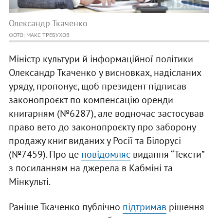
Олександр Ткаченко
ФОТО: МАКС ТРЕБУХОВ
Міністр культури й інформаційної політики
Олександр Ткаченко у висновках, надісланих
уряду, пропонує, щоб президент підписав
законопроєкт по компенсацію оренди
книгарням (№6287), але водночас застосував
право вето до законопроєкту про заборону
продажу книг виданих у Росії та Білорусі
(№7459). Про це
повідомляє
видання “Тексти”
з посиланням на джерела в Кабміні та
Мінкульті.
Раніше Ткаченко публічно
підтримав
рішення