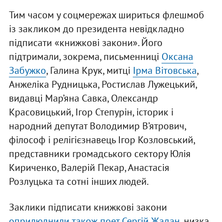
Тим часом у соцмережах шириться флешмоб
із закликом до президента невідкладно
підписати «книжкові закони». Його
підтримали, зокрема, письменниці
Оксана
Забужко
, Галина Крук, митці
Ірма Вітовська
,
Анжеліка Рудницька, Ростислав Лужецький,
видавці Мар’яна Савка, Олександр
Красовицький, Ігор Степурін, історик і
народний депутат Володимир В’ятрович,
філософ і релігієзнавець Ігор Козловський,
представники громадського сектору Юлія
Кириченко, Валерій Пекар, Анастасія
Розлуцька та сотні інших людей.
Заклики підписати книжкові закони
оприлюднили також поет Сергій Жадан
, низка