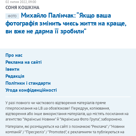
02 липня 2022, 09:00
СОНЯ КОШКІНА
Михайло Палінчак: “Якщо ваша
ФОТО
фотографія змінить чиєсь життя на краще,
ви вже не дарма її зробили”
Про нас
Реклама на сайті
Івенти
Редакція
Політики і стандарти
Угода конфіденційності
У разі повного чи часткового відтворення матеріалів пряме
гіперпосилання на LB.ua обов'язкове! Передрук, копіювання,
відтворення або інше використання матеріалів, що містять посилання на
агентство "Українськi Новини" й "Українська Фото Група", заборонено.
Матеріали, які розміщуються на сайті з позначкою "Реклама" / "Новини
компаній" / "Пресреліз" / "Promoted", є рекламними та публікуються на