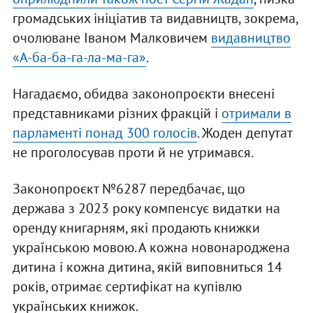
громадських ініціатив та видавництв, зокрема,
очолюване Іваном Малковичем
видавництво
«А-ба-ба-га-ла-ма-га»
.
Нагадаємо, обидва законопроєкти внесені
представниками різних фракцій і
отримали в
парламенті понад 300 голосів
. Жоден депутат
не проголосував проти й не утримався.
Законопроєкт №6287 передбачає, що
держава з 2023 року компенсує видатки на
оренду книгарням, які продають книжки
українською мовою. А кожна новонароджена
дитина і кожна дитина, якій виповниться 14
років, отримає сертифікат на купівлю
українських книжок.