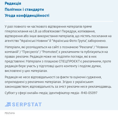
Редакція
Політики і стандарти
Угода конфіденційності
У разі повного чи часткового відтворення матеріалів пряме
гіперпосилання на LB.ua обов'язкове! Передрук, копіювання,
відтворення або інше використання матеріалів, що містять посилання на
агентство "Українськi Новини" й "Українська Фото Група", заборонено.
Матеріали, які розміщуються на сайті з позначкою "Реклама" / "Новини
компаній" / "Пресреліз" / "Promoted", є рекламними та публікуються на
правах реклами. Редакція може не поділяти погляди, які в них
представлені. Матеріали з плашкою СПЕЦПРОЄКТ є рекламними, проте
редакція бере участь у підготовці цього контенту і поділяє думки,
висловлені у цих матеріалах.
Редакція не несе відповідальності за факти та оціночні судження,
оприлюднені у рекламних матеріалах. Згідно з українським
законодавством, відповідальність за зміст реклами несе рекламодавець.
Cуб'єкт у сфері онлайн-медіа; ідентифікатор медіа - R40-05097
РЕКЛАМА