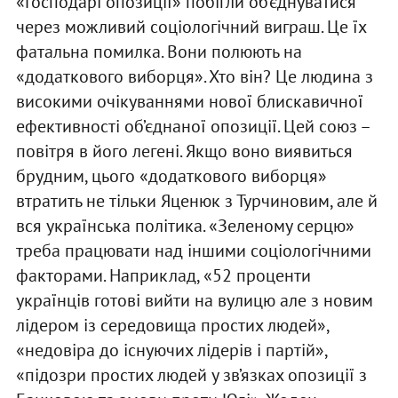
«Господарі опозиції» побігли об’єднуватися
через можливий соціологічний виграш. Це їх
фатальна помилка. Вони полюють на
«додаткового виборця». Хто він? Це людина з
високими очікуваннями нової блискавичної
ефективності об’єднаної опозиції. Цей союз –
повітря в його легені. Якщо воно виявиться
брудним, цього «додаткового виборця»
втратить не тільки Яценюк з Турчиновим, але й
вся українська політика. «Зеленому серцю»
треба працювати над іншими соціологічними
факторами. Наприклад, «52 проценти
українців готові вийти на вулицю але з новим
лідером із середовища простих людей»,
«недовіра до існуючих лідерів і партій»,
«підозри простих людей у зв’язках опозиції з