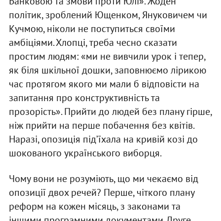
Банковою та змови проти Юлі». Жоден
політик, зроблений Ющенком, Януковичем чи
Кучмою, ніколи не поступиться своїми
амбіціями. Хлопці, треба чесно сказати
простим людям: «ми не вивчили урок і тепер,
як біля шкільної дошки, заповнюємо лірикою
час протягом якого ми мали б відповісти на
запитання про конструктивність та
прозорість». Прийти до людей без плану гірше,
ніж прийти на перше побачення без квітів.
Наразі, опозиція під’їхала на кривій козі до
шокованого українського виборця.
Чому вони не розуміють, що ми чекаємо від
опозиції двох речей? Перше, чіткого плану
реформ на кожен місяць, з законами та
іншими програмними документами. Друге,