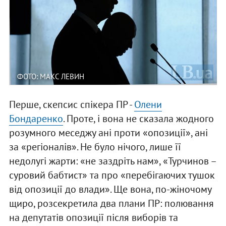
ФОТО: МАКС ЛЕВИН
Перше, скепсис спікера ПР -
Олени
Бондаренко
. Проте, і вона не сказала жодного
розумного меседжу ані проти «опозиції», ані
за «регіоналів». Не було нічого, лише її
недолугі жарти: «не заздріть нам», «Турчинов –
суровий бабтист» та про «перебігаючих тушок
від опозиції до влади». Ще вона, по-жіночому
щиро, розсекретила два плани ПР: полювання
на депутатів опозиції після виборів та