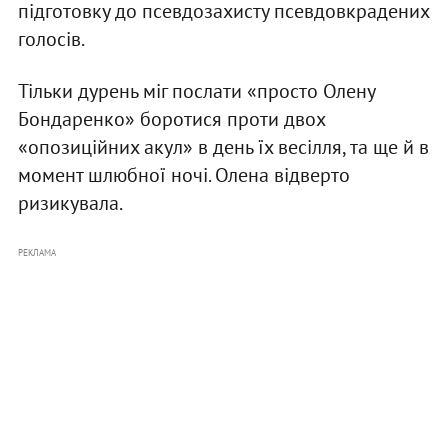
підготовку до псевдозахисту псевдовкрадених
голосів.
Тільки дурень міг послати «просто Олену
Бондаренко» боротися проти двох
«опозиційних акул» в день їх весілля, та ще й в
момент шлюбної ночі. Олена відверто
ризикувала.
РЕКЛАМА