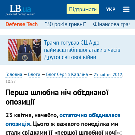
Підтримати
УКР
Defense Tech
“30 років гривні”
Фінансова грамо
Трамп готував США до
наймасштабнішої атаки з часів
Другої світової війни
Головна
—
Блоги
—
Блог Сергія Капліна
—
25 квітня 2012
,
10:57
Перша шлюбна ніч об’єднаної
опозиції
23 квітня, начебто,
остаточно об’єдналася
опозиція
. Цього ж важкого понеділка ми
стали свідками її «першої шлюбної ночі»: