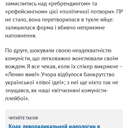
замислитись над «ребрендингом» та
«рефейсингном» цієї «політичної потвори». ПР
не стало, вона перетворилася в тухле яйце:
залишилася форма і вбивчо неприємне
наповнення.
По-друге, шокували своєю неадекватністю
комуністи, що легковажно жонглювали своїм
вождем. Я все чекав, коли їх спікер викрикне –
«Ленин жив!». Учора відбулося банкрутство
української «лівої ідеї»; з неї ще ніхто так не
знущався, як наші «вітчизняні комуністи-
плейбої».
ЧИТАЙТЕ ТАКОЖ
Крах леворадикальной идеологии в