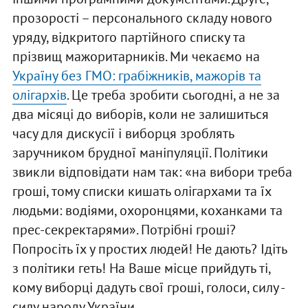
прозорості – персонального складу нового
уряду, відкритого партійного списку та
прізвищ мажоритарників. Ми чекаємо на
Україну без ГМО: грабіжників, мажорів та
олігархів
. Це треба зробити сьогодні, а не за
два місяці до виборів, коли не залишиться
часу для дискусії і виборця зроблять
заручником брудної маніпуляції. Політики
звикли відповідати нам так: «на вибори треба
гроші, тому списки кишать олігархами та їх
людьми: водіями, охоронцями, коханками та
прес-секректарями». Потрібні гроші?
Попросіть їх у простих людей! Не дають? Ідіть
з політики геть! На Ваше місце прийдуть ті,
кому виборці дадуть свої гроші, голоси, силу -
силу народу України.