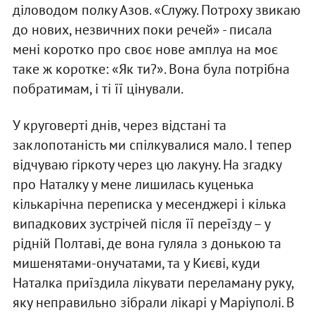
діловодом полку Азов. «Служу. Потроху звикаю
до нових, незвичних поки речей» - писала
мені коротко про своє нове амплуа на моє
таке ж коротке: «Як ти?». Вона була потрібна
побратимам, і ті її цінували.
У круговерті днів, через відстані та
заклопотаність ми спілкувалися мало. І тепер
відчуваю гіркоту через цю лакуну. На згадку
про Наталку у мене лишилась куценька
кількарічна переписка у месенджері і кілька
випадкових зустрічей після її переїзду – у
рідній Полтаві, де вона гуляла з донькою та
мишенятами-онучатами, та у Києві, куди
Наталка приїздила лікувати переламану руку,
яку неправильно зібрали лікарі у Маріуполі. В