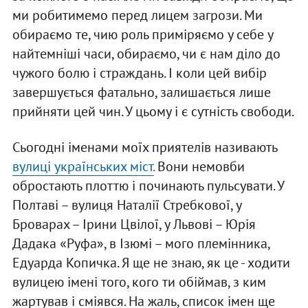
ми робитимемо перед лицем загрози. Ми
обираємо те, чию роль приміряємо у себе у
найтемніші часи, обираємо, чи є нам діло до
чужого болю і страждань. І коли цей вибір
завершується фатально, залишається лише
прийняти цей чин. У цьому і є сутність свободи.
Сьогодні іменами моїх приятелів називають
вулиці українських міст.
Вони немовби
обростають плоттю і починають пульсувати. У
Полтаві – вулиця Наталії Стребкової, у
Броварах – Ірини Цвілої, у Львові – Юрія
Дадака «Руфа», в Ізюмі – мого племінника,
Едуарда Копичка. Я ще не знаю, як це - ходити
вулицею імені того, кого ти обіймав, з ким
жартував і сміявся. На жаль, список імен ще