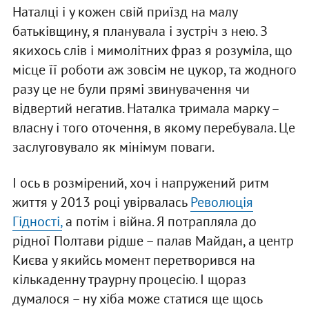
Наталці і у кожен свій приїзд на малу
батьківщину, я планувала і зустріч з нею. З
якихось слів і мимолітних фраз я розуміла, що
місце її роботи аж зовсім не цукор, та жодного
разу це не були прямі звинувачення чи
відвертий негатив. Наталка тримала марку –
власну і того оточення, в якому перебувала. Це
заслуговувало як мінімум поваги.
І ось в розмірений, хоч і напружений ритм
життя у 2013 році увірвалась
Революція
Гідності,
а потім і війна. Я потрапляла до
рідної Полтави рідше – палав Майдан, а центр
Києва у якийсь момент перетворився на
кількаденну траурну процесію. І щораз
думалося – ну хіба може статися ще щось