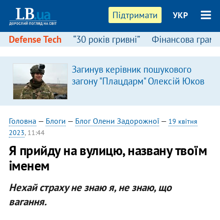
Підтримати
УКР
Defense Tech
“30 років гривні”
Фінансова грамо
Загинув керівник пошукового
загону "Плацдарм" Олексій Юков
Головна
—
Блоги
—
Блог Олени Задорожної
—
19 квітня
2023
, 11:44
Я прийду на вулицю, названу твоїм
іменем
Нехай страху не знаю я, не знаю, що
вагання.