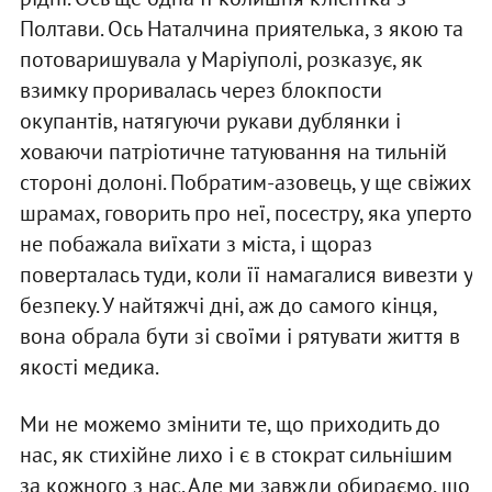
Полтави. Ось Наталчина приятелька, з якою та
потоваришувала у Маріуполі, розказує, як
взимку проривалась через блокпости
окупантів, натягуючи рукави дублянки і
ховаючи патріотичне татуювання на тильній
стороні долоні. Побратим-азовець, у ще свіжих
шрамах, говорить про неї, посестру, яка уперто
не побажала виїхати з міста, і щораз
поверталась туди, коли її намагалися вивезти у
безпеку. У найтяжчі дні, аж до самого кінця,
вона обрала бути зі своїми і рятувати життя в
якості медика.
Ми не можемо змінити те, що приходить до
нас, як стихійне лихо і є в стократ сильнішим
за кожного з нас. Але ми завжди обираємо, що