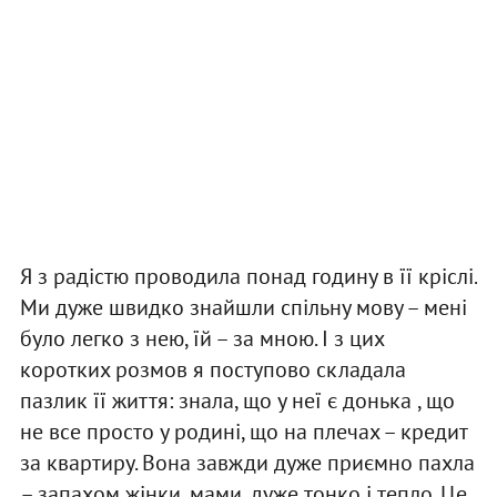
Я з радістю проводила понад годину в її кріслі.
Ми дуже швидко знайшли спільну мову – мені
було легко з нею, їй – за мною. І з цих
коротких розмов я поступово складала
пазлик її життя: знала, що у неї є донька , що
не все просто у родині, що на плечах – кредит
за квартиру. Вона завжди дуже приємно пахла
– запахом жінки, мами, дуже тонко і тепло. Це