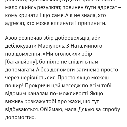
мало якийсь результат, повинен бути адресат –
кому кричати і що саме. А я не знала, хто
адресат, хто може вплинути і припинити.
Азов розпочав збір добровольців, аби
деблокувати Маріуполь. З Наталчиного
повідомлення: «Ми оголосили збір
[батальйону], бо ніхто не спішить нам
допомагати. А без допомоги загинемо просто
через нерівність сил. Просто якщо можеш -
пошир! Прокричи цей меседж по всім тобі
відомим каналам по- можливості. Якщо
виживу розкажу тобі про жахи, що тут
відбуваються. Обіймаю, мала. Дякую за спробу
допомогти».