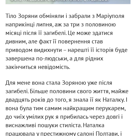
Тіло Зоряни обміняли і забрали з Маріуполя
наприкінці липня, аж за три з половиною
місяці після її загибелі. Це може здатися
дивним, але факт її повернення став
приводом видихнути – нарешті її історія буде
завершена по-людськи, а для рідних
закінчиться невідомість.
Для мене вона стала Зоряною уже після
загибелі. Більше половини свого життя, майже
двадцять років до того, я знала її як Наталку. І
вона була тим самим найкращим перукарем,
до чиїх умілих рук я прибилась через довгі і
виснажливі пошуки стиліста. Наталка
працювала у престижному салоні Полтави, і