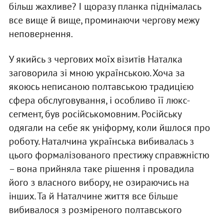
більш жахливе? І щоразу планка піднімалась
все вище й вище, проминаючи чергову межу
неповернення.
У якийсь з чергових моїх візитів Наталка
заговорила зі мною українською. Хоча за
якоюсь неписаною полтавською традицією
сфера обслуговування, і особливо її люкс-
сегмент, був російськомовним. Російську
одягали на себе як уніформу, коли йшлося про
роботу. Наталчина українська вибивалась з
цього формалізованого престижу справжністю
– вона прийняла таке рішення і провадила
його з власного вибору, не озираючись на
інших. Та й Наталчине життя все більше
вибивалося з розміреного полтавського