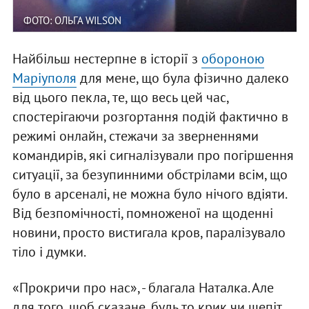
ФОТО: ОЛЬГА WILSON
Найбільш нестерпне в історії з
обороною
Маріуполя
для мене, що була фізично далеко
від цього пекла, те, що весь цей час,
спостерігаючи розгортання подій фактично в
режимі онлайн, стежачи за зверненнями
командирів, які сигналізували про погіршення
ситуації, за безупинними обстрілами всім, що
було в арсеналі, не можна було нічого вдіяти.
Від безпомічності, помноженої на щоденні
новини, просто вистигала кров, паралізувало
тіло і думки.
«Прокричи про нас», - благала Наталка. Але
для того, щоб сказане, будь то крик чи шепіт,