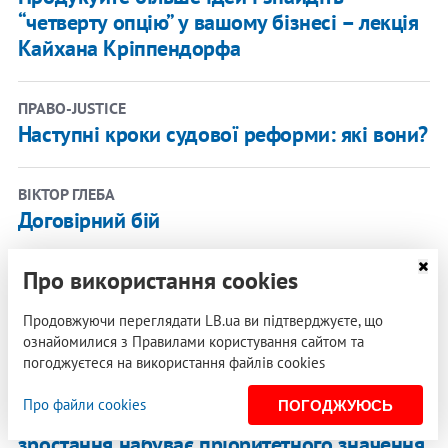
“четверту опцію” у вашому бізнесі – лекція
Кайхана Кріппендорфа
ПРАВО-JUSTICE
Наступні кроки судової реформи: які вони?
ВІКТОР ГЛЕБА
Договірний бій
Про використання cookies
АСПЕН ІНСТИТУТ КИЇВ
Міжсекторальний діалог про майбутнє
Продовжуючи переглядати LB.ua ви підтверджуєте, що
країни
ознайомилися з Правилами користування сайтом та
погоджуєтеся на використання файлів cookies
БОГДАН ДАНИЛИШИН
Про файли cookies
ПОГОДЖУЮСЬ
Роль держави в підтримці економічного
зростання набуває пріоритетного значення