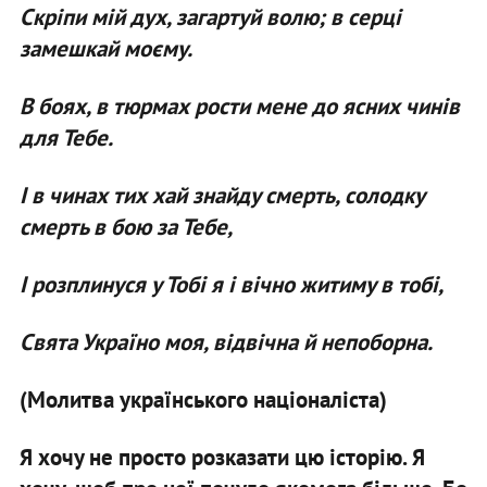
Скрiпи мiй дух, загартуй волю; в серцi
замешкай моєму.
В боях, в тюрмах рости мене до ясних чинiв
для Тебе.
І в чинах тих хай знайду смерть, солодку
смерть в бою за Тебе,
І розплинуся у Тобi я i вiчно житиму в тобi,
Свята Україно моя, вiдвiчна й непоборна.
(Молитва українського націоналіста)
Я хочу не просто розказати цю історію. Я