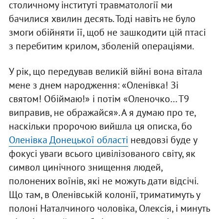
столичному інституті травматології ми
бачилися хвилин десять. Тоді навіть не було
змоги обійняти її, щоб не зашкодити цій птасі
з перебитим крилом, зболеній операціями.
У рік, що передував великій війні вона вітала
мене з днем народження: «Оленівка! Зі
святом! Обіймаю!» і потім «Оленочко… Т9
виправив, не ображайся». А я думаю про те,
наскільки пророчою вийшла ця описка, бо
Оленівка Донецької області
невдовзі буде у
фокусі уваги всього цивілізованого світу, як
символ цинічного знищення людей,
полонених воїнів, які не можуть дати відсічі.
Що там, в Оленівській колонії, триматимуть у
полоні Наталчиного чоловіка, Олексія, і минуть