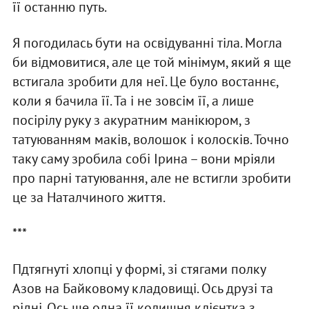
її останню путь.
Я погодилась бути на освідуванні тіла. Могла
би відмовитися, але це той мінімум, який я ще
встигала зробити для неї. Це було востаннє,
коли я бачила її. Та і не зовсім її, а лише
посірілу руку з акуратним манікюром, з
татуюванням маків, волошок і колосків. Точно
таку саму зробила собі Ірина – вони мріяли
про парні татуювання, але не встигли зробити
це за Наталчиного життя.
***
Пдтягнуті хлопці у формі, зі стягами полку
Азов на Байковому кладовищі. Ось друзі та
рідні. Ось ще одна її колишня клієнтка з