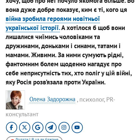
хочу, щоб про неї почуло якомога більше. Бо
вона дуже добре показує, ким є ті, кого ця
війна зробила героями новітньої
української історії.
А хотілося б щоб вони
лишалися чиїмись чоловіками та
дружинами, доньками і синами, татами і
мамами. Живими. За ними сумують рідні,
фантомним болем щоденно нагадує про
себе неприсутність тих, хто поліг у цій війні,
яку Росія розв’язала проти України.
, психолог, PR-
Олена Задорожна
консультант
Додати LB.ua як бажане