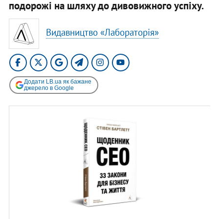
подорожі на шляху до дивовижного успіху.
Видавництво «Лабораторія»
Додати LB.ua як бажане
джерело в Google