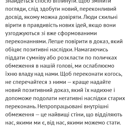
знайдеться спосіб вплинути. Щоб змінити
погляди, слід здобути новий, переконливий
досвід, якому можна довіряти. Люди схильні
вірити в правдивість нових ідей, якщо вони
узгоджуються зі вже сформованими
переконаннями. Легше повірити в доказ, який
обіцяє позитивні наслідки. Намагаючись
піддати сумніву або розкласти по поличках
обмеження в нашій голові, ми ослаблюємо
їхню владу над нами. Щоб переконати когось,
не сперечайтеся з ними — краще надайте
новий позитивний доказ, який їх надихне і
допоможе подолати негативні наслідки старих
переконань. Непропрацьовані внутрішні
обмеження — це найвищі стіни, що відділяють
нас, якими ми є, від нас, якими можемо стати.