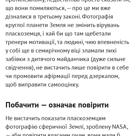
що вони помиляються, — про це ми вже
дізналися в третьому законі. Фотографія
круглої планети Земля не змінить вірувань
пласкоземця, і хай би що там щебетали
тренери мотивації, та людині, чию впевненість
у собі ще в семирічному віці зламали лихі
забіяки з дитячого майданчика (дуже сильне
свідчення), не вистачить лише повірити в себе
чи промовити афірмації перед дзеркалом,
щоб виправити самооцінку.
Побачити — означає повірити
Не вистачить показати пласкоземцям
фотографію сферичної Землі, зроблену NASA,
— аби повірити власним очам, вони мали б