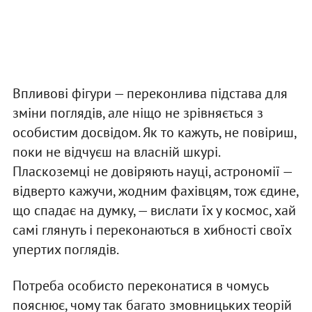
Впливові фігури — переконлива підстава для
зміни поглядів, але ніщо не зрівняється з
особистим досвідом. Як то кажуть, не повіриш,
поки не відчуєш на власній шкурі.
Пласкоземці не довіряють науці, астрономії —
відверто кажучи, жодним фахівцям, тож єдине,
що спадає на думку, — вислати їх у космос, хай
самі глянуть і переконаються в хибності своїх
упертих поглядів.
Потреба особисто переконатися в чомусь
пояснює, чому так багато змовницьких теорій