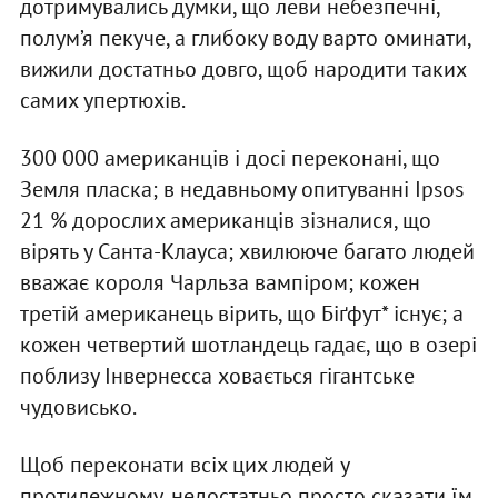
дотримувались думки, що леви небезпечні,
полум’я пекуче, а глибоку воду варто оминати,
вижили достатньо довго, щоб народити таких
самих упертюхів.
300 000 американців і досі переконані, що
Земля пласка; в недавньому опитуванні Ipsos
21 % дорослих американців зізналися, що
вірять у Санта-Клауса; хвилююче багато людей
вважає короля Чарльза вампіром; кожен
третій американець вірить, що Біґфут* існує; а
кожен четвертий шотландець гадає, що в озері
поблизу Інвернесса ховається гігантське
чудовисько.
Щоб переконати всіх цих людей у
протилежному, недостатньо просто сказати їм,