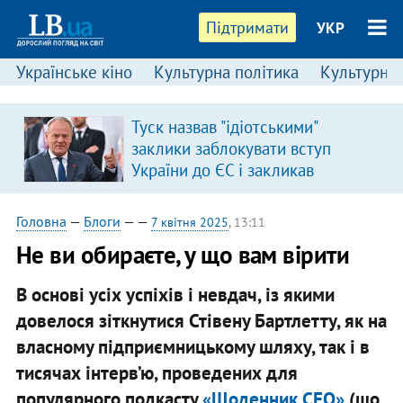
Підтримати
УКР
Українське кіно
Культурна політика
Культурні і
Туск назвав "ідіотськими"
в
заклики заблокувати вступ
України до ЄС і закликав
припинити антиукраїнську
риторику
Головна
—
Блоги
—
—
7 квітня 2025
, 13:11
Не ви обираєте, у що вам вірити
В основі усіх успіхів і невдач, із якими
довелося зіткнутися Стівену Бартлетту, як на
власному підприємницькому шляху, так і в
тисячах інтерв’ю, проведених для
популярного подкасту
«Щоденник СЕО»
(що