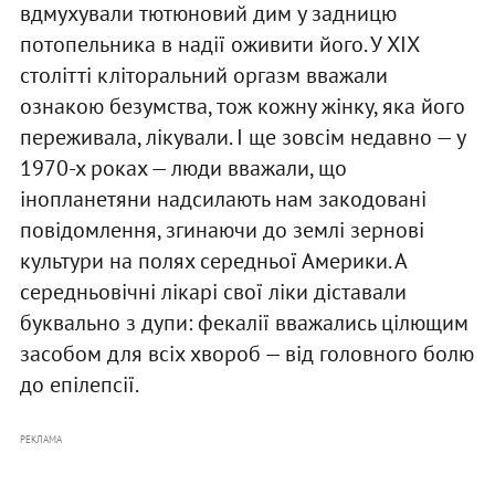
вдмухували тютюновий дим у задницю
потопельника в надії оживити його. У XIX
столітті кліторальний оргазм вважали
ознакою безумства, тож кожну жінку, яка його
переживала, лікували. І ще зовсім недавно — у
1970-х роках — люди вважали, що
інопланетяни надсилають нам закодовані
повідомлення, згинаючи до землі зернові
культури на полях середньої Америки. А
середньовічні лікарі свої ліки діставали
буквально з дупи: фекалії вважались цілющим
засобом для всіх хвороб — від головного болю
до епілепсії.
РЕКЛАМА