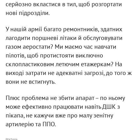
серйозно вкластися в тил, щоб розгортати
нові підрозділи.
У нашій армії багато ремонтників, здатних
лагодити поршневі літаки й обслуговувати
газом аеростати? Ми маємо час навчати
пілотів, щоб протистояти виключно
склопластиковим летючим етажеркам? На
виході затрати не адекватні загрозі, до того ж
вони не встигнуть.
Плюс проблема не збити апарат – по ньому
може ефективно працювати навіть ДШК з
пікапа, не кажучи вже про малу зенітну
артилерію та ППО.
РЕКЛАМА