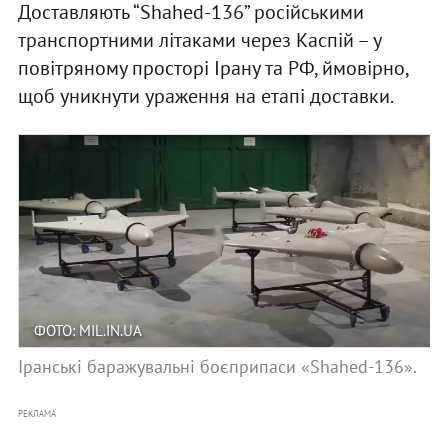
Доставляють “Shahed-136” російськими
транспортними літаками через Каспій – у
повітряному просторі Ірану та РФ, ймовірно,
щоб уникнути ураження на етапі доставки.
ФОТО: MIL.IN.UA
Іранські баражувальні боєприпаси «Shahed-136».
РЕКЛАМА