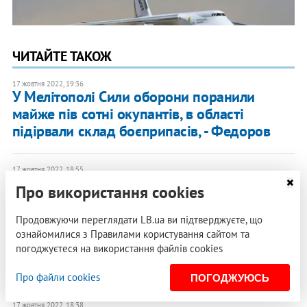
ЧИТАЙТЕ ТАКОЖ
17 жовтня 2022, 19:36
У Мелітополі Сили оборони поранили
майже пів сотні окупантів, в області
підірвали склад боєприпасів, - Федоров
17 жовтня 2022, 18:55
Понад 60% закладів освіти в Україні є
Про використання cookies
безпечними для навчання, – Шкарлет
Продовжуючи переглядати LB.ua ви підтверджуєте, що
ознайомилися з Правилами користування сайтом та
17 жовтня 2022, 18:46
Обмін полоненими: Україна
погоджуєтеся на використання файлів cookies
ВІДЕО
повернула 108 жінок, - Єрмак (доповнено)
Про файли cookies
ПОГОДЖУЮСЬ
17 жовтня 2022, 18:38