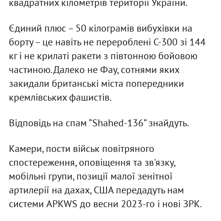
квадратних кілометрів території України.
Єдиний плюс – 50 кілограмів вибухівки на
борту – це навіть не перероблені С-300 зі 144
кг і не крилаті ракети з півтонною бойовою
частиною. Далеко не Фау, сотнями яких
закидали британські міста попередники
кремлівських фашистів.
Відповідь на спам “Shahed-136” знайдуть.
Камери, пости військ повітряного
спостереження, оповіщення та зв'язку,
мобільні групи, позиції малої зенітної
артилерії на дахах, США передадуть нам
системи APKWS до весни 2023-го і нові ЗРК.