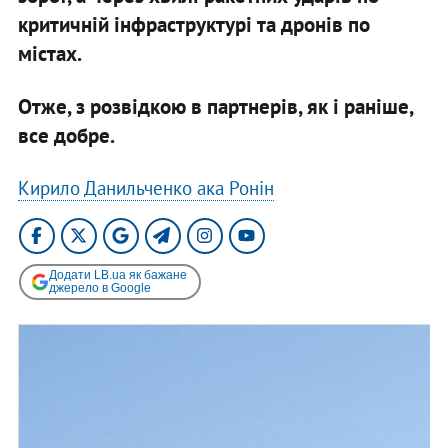
критичній інфраструктурі та дронів по
містах.
Отже, з розвідкою в партнерів, як і раніше,
все добре.
Кирило Данильченко ака Ронін
Додати LB.ua як бажане
джерело в Google