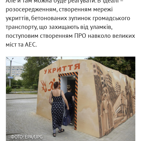
Але й там можна буде реагувати. В ідеалі –
розосередженням, створенням мережі
укриттів, бетонованих зупинок громадського
транспорту, що захищають від уламків,
поступовим створенням ПРО навколо великих
міст та АЕС.
ФОТО: EPA/UPG