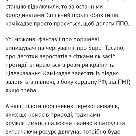
станцію відключили, то за останніми
координатами. Спільний проліт обох типів
камікадзе просто проситься, щоб долати ППО.
Усі можливі фантазії про поршневі
винищувачі на чергуванні, про Super Tucano,
про десятки аеростатів з сітками як засіб
протидії впираються в розміри країни та
цілевказання. Камікадзе залетять із півдня,
залетять із півночі, з боку кордону РФ, від ПМР,
якщо треба.
А наші пілоти поршневих перехоплювачів,
яких ще немає в природі, годинами
кружлятимуть, спалюючи паливо в патрулі та
витрачаючи ресурс двигуна; потрібно буде