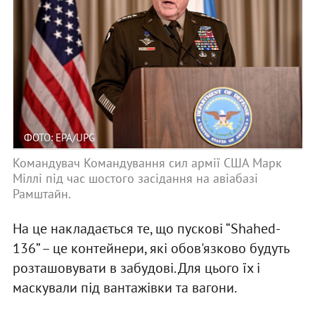
ФОТО: EPA/UPG
Командувач Командування сил армії США Марк
Міллі під час шостого засідання на авіабазі
Рамштайн.
На це накладається те, що пускові “Shahed-
136” – це контейнери, які обов'язково будуть
розташовувати в забудові. Для цього їх і
маскували під вантажівки та вагони.