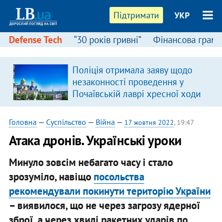
Підтримати
УКР
Defense Tech
“30 років гривні”
Фінансова грамо
Поліція отримала заяву щодо
незаконності проведення у
Почаївській лаврі хресної ходи
Головна
—
Суспільство
—
Війна
—
17 жовтня 2022
, 19:47
Атака дронів. Українські уроки
Минуло зовсім небагато часу і стало
зрозуміло, навіщо
посольства
рекомендували покинути територію України
– виявилося, що не через загрозу ядерної
зброї, а через хвилі ракетних ударів по