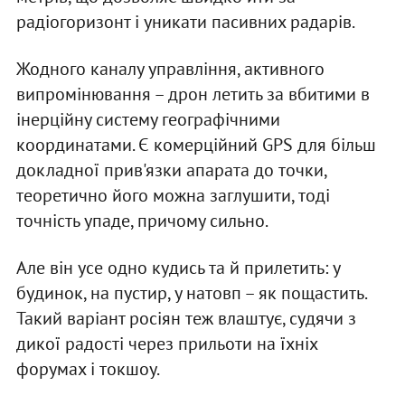
радіогоризонт і уникати пасивних радарів.
Жодного каналу управління, активного
випромінювання – дрон летить за вбитими в
інерційну систему географічними
координатами. Є комерційний GPS для більш
докладної прив'язки апарата до точки,
теоретично його можна заглушити, тоді
точність упаде, причому сильно.
Але він усе одно кудись та й прилетить: у
будинок, на пустир, у натовп – як пощастить.
Такий варіант росіян теж влаштує, судячи з
дикої радості через прильоти на їхніх
форумах і токшоу.