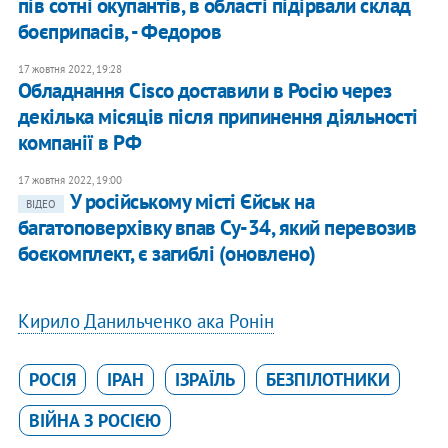
пів сотні окупантів, в області підірвали склад
боєприпасів, - Федоров
17 жовтня 2022, 19:28
Обладнання Cisco доставили в Росію через
декілька місяців після припинення діяльності
компанії в РФ
17 жовтня 2022, 19:00
У російському місті Єйськ на
ВІДЕО
багатоповерхівку впав Су-34, який перевозив
боєкомплект, є загиблі (оновлено)
Кирило Данильченко ака Ронін
РОСІЯ
ІРАН
ІЗРАЇЛЬ
БЕЗПІЛОТНИКИ
ВІЙНА З РОСІЄЮ