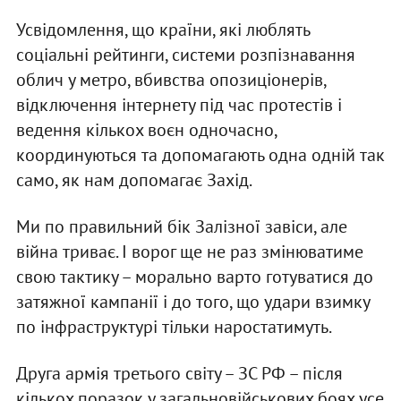
Усвідомлення, що країни, які люблять
соціальні рейтинги, системи розпізнавання
облич у метро, вбивства опозиціонерів,
відключення інтернету під час протестів і
ведення кількох воєн одночасно,
координуються та допомагають одна одній так
само, як нам допомагає Захід.
Ми по правильний бік Залізної завіси, але
війна триває. І ворог ще не раз змінюватиме
свою тактику – морально варто готуватися до
затяжної кампанії і до того, що удари взимку
по інфраструктурі тільки наростатимуть.
Друга армія третього світу – ЗС РФ – після
кількох поразок у загальновійськових боях усе