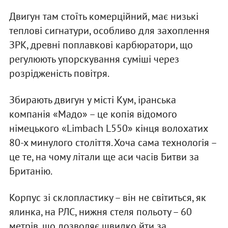
Двигун там стоїть комерційний, має низькі
теплові сигнатури, особливо для захоплення
ЗРК, древні поплавкові карбюратори, що
регулюють упорскування суміші через
розрідженість повітря.
Збирають двигун у місті Кум, іранська
компанія «Мадо» – це копія відомого
німецького «Limbach L550» кінця волохатих
80-х минулого століття. Хоча сама технологія –
це те, на чому літали ще аси часів Битви за
Британію.
Корпус зі склопластику – він не світиться, як
ялинка, на РЛС, нижня стеля польоту – 60
метрів, що дозволяє швидко йти за