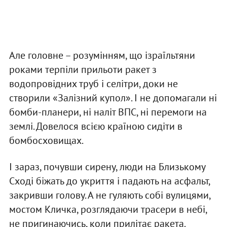
Але головне – розумінням, що ізраїльтяни
роками терпіли прильоти ракет з
водопровідних труб і селітри, доки не
створили «Залізний купол». І не допомагали ні
бомби-планери, ні наліт ВПС, ні перемоги на
землі. Довелося всією країною сидіти в
бомбосховищах.
І зараз, почувши сирену, люди на Близькому
Сході біжать до укриття і падають на асфальт,
закривши голову. А не гуляють собі вулицями,
мостом Кличка, розглядаючи трасери в небі,
не пригинаючись, коли прилітає ракета.