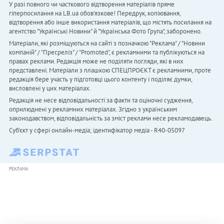
У разі повного чи часткового відтворення матеріалів пряме
гіперпосилання на LB.ua обов'язкове! Передрук, копіювання,
відтворення або інше використання матеріалів, що містять посилання на
агентство "Українськi Новини" й "Українська Фото Група", заборонено.
Матеріали, які розміщуються на сайті з позначкою "Реклама" / "Новини
компаній" / "Пресреліз" / "Promoted", є рекламними та публікуються на
правах реклами. Редакція може не поділяти погляди, які в них
представлені. Матеріали з плашкою СПЕЦПРОЄКТ є рекламними, проте
редакція бере участь у підготовці цього контенту і поділяє думки,
висловлені у цих матеріалах.
Редакція не несе відповідальності за факти та оціночні судження,
оприлюднені у рекламних матеріалах. Згідно з українським
законодавством, відповідальність за зміст реклами несе рекламодавець.
Cуб'єкт у сфері онлайн-медіа; ідентифікатор медіа - R40-05097
РЕКЛАМА