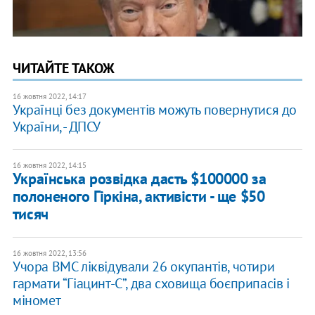
ЧИТАЙТЕ ТАКОЖ
16 жовтня 2022, 14:17
Українці без документів можуть повернутися до
України, - ДПСУ
16 жовтня 2022, 14:15
​Українська розвідка дасть $100000 за
полоненого Гіркіна, активісти - ще $50
тисяч
16 жовтня 2022, 13:56
​Учора ВМС ліквідували 26 окупантів, чотири
гармати “Гіацинт-С”, два сховища боєприпасів і
міномет