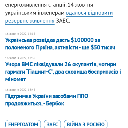
енергоживлення станції. 14 жовтня
українським інженерам
вдалося відновити
резервне живлення
ЗАЕС.
16 жовтня 2022, 14:15
​Українська розвідка дасть $100000 за
полоненого Гіркіна, активісти - ще $50 тисяч
16 жовтня 2022, 13:56
​Учора ВМС ліквідували 26 окупантів, чотири
гармати “Гіацинт-С”, два сховища боєприпасів і
міномет
16 жовтня 2022, 13:45
Підтримка України засобами ППО
продовжиться, - Бербок
ЕНЕРГОАТОМ
ЗАЕС
ВІЙНА З РОСІЄЮ