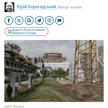
Юрій Корогодський
, Автор новин
Додати LB.ua як бажане
джерело в Google
ФОТО: EPA/UPG