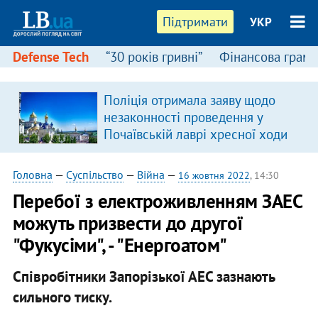
Підтримати
УКР
Defense Tech
“30 років гривні”
Фінансова грамо
Поліція отримала заяву щодо
незаконності проведення у
Почаївській лаврі хресної ходи
Головна
—
Суспільство
—
Війна
—
16 жовтня 2022
, 14:30
Перебої з електроживленням ЗАЕС
можуть призвести до другої
"Фукусіми", - "Енергоатом"
Співробітники Запорізької АЕС зазнають
сильного тиску.