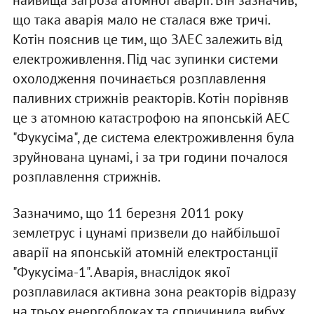
найвища загроза атомної аварії. Він зазначив,
що така аварія мало не сталася вже тричі.
Котін пояснив це тим, що ЗАЕС залежить від
електроживлення. Під час зупинки системи
охолодження починається розплавлення
паливних стрижнів реакторів. Котін порівняв
це з атомною катастрофою на японській АЕС
"Фукусіма", де система електроживлення була
зруйнована цунамі, і за три години почалося
розплавлення стрижнів.
Зазначимо, що 11 березня 2011 року
землетрус і цунамі призвели до найбільшої
аварії на японській атомній електростанції
"Фукусіма-1". Аварія, внаслідок якої
розплавилася активна зона реакторів відразу
на трьох енергоблоках та спричинила вибух,