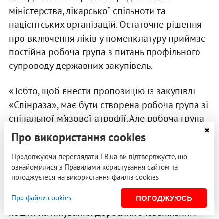
міністерства, лікарської спільноти та
пацієнтських організацій. Остаточне рішення
про включення ліків у номенклатуру приймає
постійна робоча група з питань профільного
супроводу державних закупівель.
«Тобто, щоб внести пропозицію із закупівлі
«Спінраза», має бути створена робоча група зі
спінальної м’язової атрофії. Але робоча група
створюється, якщо є програма із
Про використання cookies
затвердженим фінансуванням. Таке ось
Продовжуючи переглядати LB.ua ви підтверджуєте, що
замкнене коло», ― каже Ніна Астафорова-
ознайомилися з Правилами користування сайтом та
Яценко.
погоджуєтеся на використання файлів cookies
У 2019 році, до речі, держава вперше виділить
Про файли cookies
ПОГОДЖУЮСЬ
кошти на лікування дорослих з ювенільним