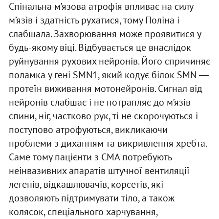
Спінальна м’язова атрофія впливає на силу
м’язів і здатність рухатися, тому Поліна і
слабшала. Захворювання може проявитися у
будь-якому віці. Відбувається це внаслідок
руйнування рухових нейронів. Його спричиняє
поламка у гені SMN1, який кодує білок SMN ―
протеїн виживання мотонейронів. Сигнал від
нейронів слабшає і не потрапляє до м’язів
спини, ніг, частково рук, ті не скорочуються і
поступово атрофуються, викликаючи
проблеми з диханням та викривлення хребта.
Саме тому пацієнти з СМА потребують
неінвазивних апаратів штучної вентиляції
легенів, відкашлювачів, корсетів, які
дозволяють підтримувати тіло, а також
колясок, спеціального харчування,