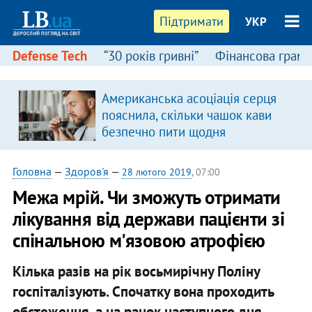
Підтримати
УКР
Defense Tech
“30 років гривні”
Фінансова грамо
Американська асоціація серця
пояснила, скільки чашок кави
безпечно пити щодня
Головна
—
Здоров'я
—
28 лютого 2019
, 07:00
Межа мрій. Чи зможуть отримати
лікування від держави пацієнти зі
спінальною м'язовою атрофією
Кілька разів на рік восьмирічну Поліну
госпіталізують. Спочатку вона проходить
обстеження, а на ранок наступного дня