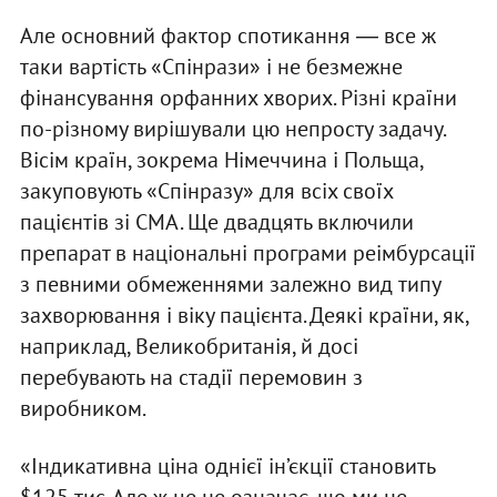
Але основний фактор спотикання ― все ж
таки вартість «Спінрази» і не безмежне
фінансування орфанних хворих. Різні країни
по-різному вирішували цю непросту задачу.
Вісім країн, зокрема Німеччина і Польща,
закуповують «Спінразу» для всіх своїх
пацієнтів зі СМА. Ще двадцять включили
препарат в національні програми реімбурсації
з певними обмеженнями залежно вид типу
захворювання і віку пацієнта. Деякі країни, як,
наприклад, Великобританія, й досі
перебувають на стадії перемовин з
виробником.
«Індикативна ціна однієї ін’єкції становить
$125 тис. Але ж це не означає, що ми не