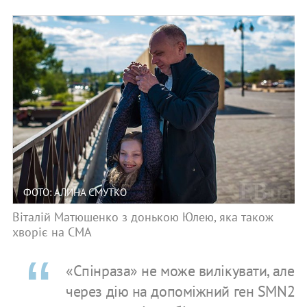
ФОТО: АЛИНА СМУТКО
Віталій Матюшенко з донькою Юлею, яка також
хворіє на СМА
«Спінраза» не може вилікувати, але
через дію на допоміжний ген SMN2