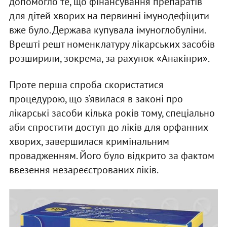
допомогло те, що фінансування препаратів
для дітей хворих на первинні імунодефіцити
вже було. Держава купувала імуноглобуліни.
Врешті решт номенклатуру лікарських засобів
розширили, зокрема, за рахунок «Анакінри».
Проте перша спроба скористатися
процедурою, що з’явилася в законі про
лікарські засоби кілька років тому, спеціально
аби спростити доступ до ліків для орфанних
хворих, завершилася кримінальним
провадженням. Його було відкрито за фактом
ввезення незареєстрованих ліків.