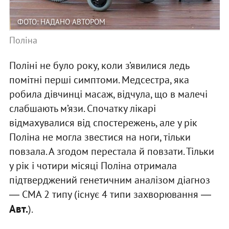
ФОТО: НАДАНО АВТОРОМ
Поліна
Поліні не було року, коли з’явилися ледь
помітні перші симптоми. Медсестра, яка
робила дівчинці масаж, відчула, що в малечі
слабшають м’язи. Спочатку лікарі
відмахувалися від спостережень, але у рік
Поліна не могла звестися на ноги, тільки
повзала. А згодом перестала й повзати. Тільки
у рік і чотири місяці Поліна отримала
підтверджений генетичним аналізом діагноз
― СМА 2 типу (існує 4 типи захворювання ―
Авт.
).