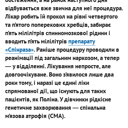
відбувається вже звична для неї процедура.
Лікар робить їй прокол на рівні четвертого
та п’ятого поперекових хребців, забирає
п’ять мілілітрів спинномозкової рідини і
вводить п’ять мілілітрів
препарату
«Спінраза»
. Раніше процедуру проводили в
реанімації під загальним наркозом, а тепер
― у відділенні. Лікування непросте, але
довгоочікуване. Воно з’явилося лише два
роки тому, і наразі це єдині ліки
спрямованої дії, що існують для таких
пацієнтів, як Поліна. У дівчинки рідкісне
генетичне захворювання ― спінальна
м’язова атрофія (СМА).