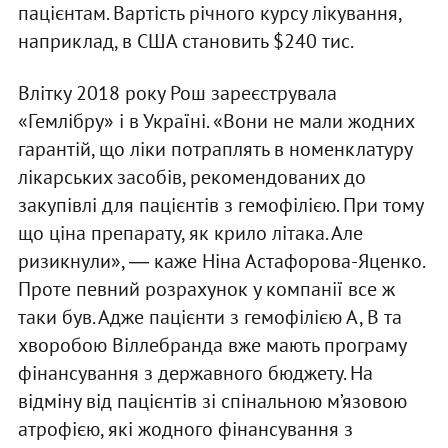
пацієнтам. Вартість річного курсу лікування,
наприклад, в США становить $240 тис.
Влітку 2018 року Рош зареєструвала
«Гемлібру» і в Україні. «Вони не мали жодних
гарантій, що ліки потраплять в номенклатуру
лікарських засобів, рекомендованих до
закупівлі для пацієнтів з гемофілією. При тому
що ціна препарату, як крило літака. Але
ризикнули», ― каже Ніна Астафорова-Яценко.
Проте певний розрахунок у компанії все ж
таки був. Адже пацієнти з гемофілією А, В та
хворобою Віллебранда вже мають програму
фінансування з державного бюджету. На
відміну від пацієнтів зі спінальною м’язовою
атрофією, які жодного фінансування з