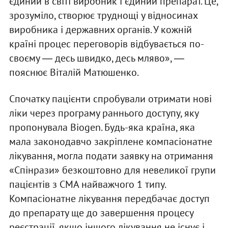
єдиний в світі виробник і єдиний препарат. Це,
зрозуміло, створює труднощі у відносинах
виробника і державних органів. У кожній
країні процес переговорів відбувається по-
своєму ― десь швидко, десь мляво», ―
пояснює Віталій Матюшенко.
Спочатку пацієнти спробували отримати нові
ліки через програму раннього доступу, яку
пропонувала Biogen. Будь-яка країна, яка
мала законодавчо закріплене компасіонатне
лікування, могла подати заявку на отримання
«Спінрази» безкоштовно для невеликої групи
пацієнтів з СМА найважчого 1 типу.
Компасіонатне лікування передбачає доступ
до препарату ще до завершення процесу
реєстрації, якщо іншого лікування не існує і