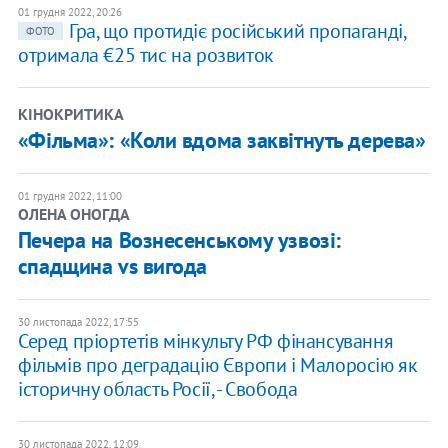
01 грудня 2022, 20:26
Гра, що протидіє російський пропаганді,
ФОТО
отримала €25 тис на розвиток
КІНОКРИТИКА
«Фільма»: «Коли вдома заквітнуть дерева»
01 грудня 2022, 11:00
ОЛЕНА ОНОГДА
Печера на Вознесенському узвозі:
спадщина vs вигода
30 листопада 2022, 17:55
Серед пріортетів мінкульту РФ фінансування
фільмів про деградацію Європи і Малоросію як
історичну область Росії, - Свобода
30 листопада 2022, 12:09