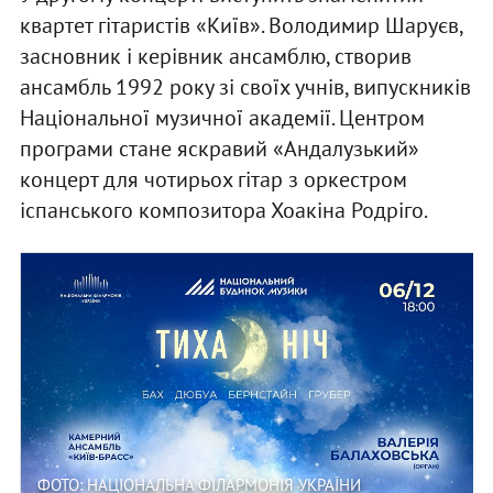
квартет гітаристів «Київ». Володимир Шаруєв,
засновник і керівник ансамблю, створив
ансамбль 1992 року зі своїх учнів, випускників
Національної музичної академії. Центром
програми стане яскравий «Андалузький»
концерт для чотирьох гітар з оркестром
іспанського композитора Хоакіна Родріго.
ФОТО: НАЦІОНАЛЬНА ФІЛАРМОНІЯ УКРАЇНИ