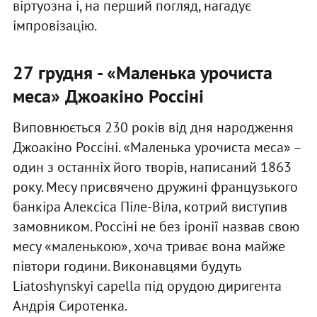
віртуозна і, на перший погляд, нагадує
імпровізацію.
27 грудня - «Маленька урочиста
меса» Джоакіно Россіні
Виповнюється 230 років від дня народження
Джоакіно Россіні. «Маленька урочиста меса» –
один з останніх його творів, написаний 1863
року. Месу присвячено дружині французького
банкіра Алексіса Піле-Віла, котрий виступив
замовником. Россіні не без іронії назвав свою
месу «маленькою», хоча триває вона майже
півтори години. Виконавцями будуть
Liatoshynskyi capella під орудою диригента
Андрія Сиротенка.