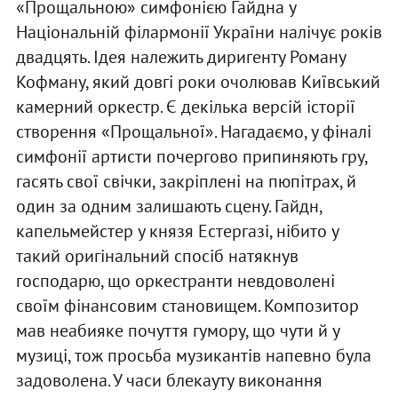
«Прощальною» симфонією Гайдна у
Національній філармонії України налічує років
двадцять. Ідея належить диригенту Роману
Кофману, який довгі роки очолював Київський
камерний оркестр. Є декілька версій історії
створення «Прощальної». Нагадаємо, у фіналі
симфонії артисти почергово припиняють гру,
гасять свої свічки, закріплені на пюпітрах, й
один за одним залишають сцену. Гайдн,
капельмейстер у князя Естергазі, нібито у
такий оригінальний спосіб натякнув
господарю, що оркестранти невдоволені
своїм фінансовим становищем. Композитор
мав неабияке почуття гумору, що чути й у
музиці, тож просьба музикантів напевно була
задоволена. У часи блекауту виконання