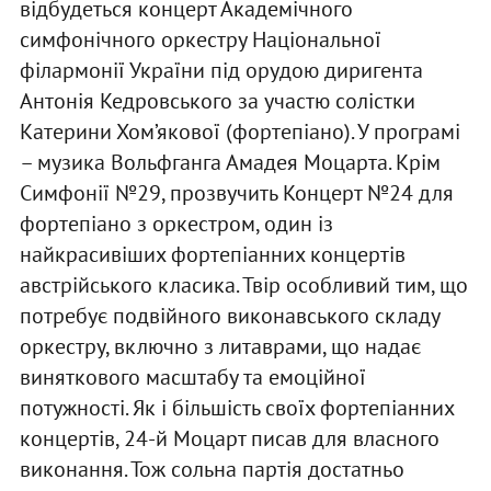
відбудеться концерт Академічного
симфонічного оркестру Національної
філармонії України під орудою диригента
Антонія Кедровського за участю солістки
Катерини Хом’якової (фортепіано). У програмі
– музика Вольфганга Амадея Моцарта. Крім
Симфонії №29, прозвучить Концерт №24 для
фортепіано з оркестром, один із
найкрасивіших фортепіанних концертів
австрійського класика. Твір особливий тим, що
потребує подвійного виконавського складу
оркестру, включно з литаврами, що надає
виняткового масштабу та емоційної
потужності. Як і більшість своїх фортепіанних
концертів, 24-й Моцарт писав для власного
виконання. Тож сольна партія достатньо