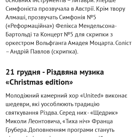
основних інструментів – литаври. Уперше
Симфонієта прозвучала в Австрії. Крім твору
Алмаші, прозвучать Симфонія №5
(«Реформаційна») Фелікса Мендельсона-
Бартольді та Концерт №5 для скрипки з
оркестром Вольфганга Амадея Моцарта. Соліст
– Андрій Павлов (скрипка).
21 грудня - Різдвяна музика
«Christmas edition»
Молодіжний камерний хор «United» виконає
шедеври, які уособлюють традицію
святкування Різдва. Серед них - «Щедрик»
Миколи Леонтовича, «Тиха ніч» Франца
Грубера. Доповненням програми стануть