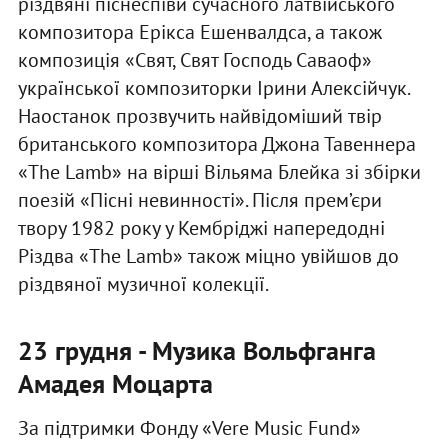
різдвяні піснеспіви сучасного латвійського
композитора Ерікса Ешенвалдса, а також
композиція «Свят, Свят Господь Саваоф»
української композиторки Ірини Алексійчук.
Наостанок прозвучить найвідоміший твір
британського композитора Джона Тавеннера
«The Lamb» на вірші Вільяма Блейка зі збірки
поезій «Пісні невинності». Після прем’єри
твору 1982 року у Кембріджі напередодні
Різдва «The Lamb» також міцно увійшов до
різдвяної музичної колекції.
23 грудня - Музика Вольфганга
Амадея Моцарта
За підтримки Фонду «Vere Music Fund»