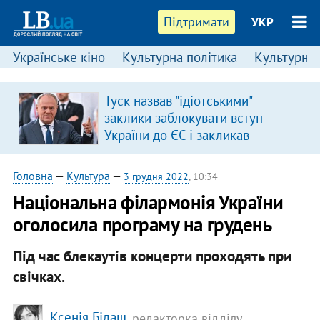
Підтримати
УКР
Українське кіно
Культурна політика
Культурні і
Туск назвав "ідіотськими"
заклики заблокувати вступ
України до ЄС і закликав
припинити антиукраїнську
риторику
Головна
—
Культура
—
3 грудня 2022
, 10:34
Національна філармонія України
оголосила програму на грудень
Під час блекаутів концерти проходять при
свічках.
Ксенія Білаш
, редакторка відділу