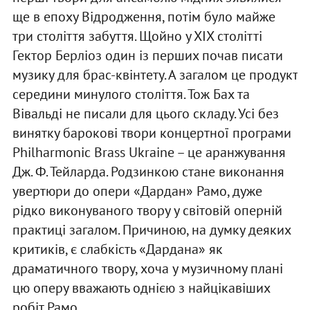
ще в епоху Відродження, потім було майже
три століття забуття. Щойно у ХІХ столітті
Гектор Берліоз один із перших почав писати
музику для брас-квінтету. А загалом це продукт
середини минулого століття. Тож Бах та
Вівальді не писали для цього складу. Усі без
винятку барокові твори концертної програми
Philharmonic Brass Ukraine – це аранжування
Дж. Ф. Тейларда. Родзинкою стане виконання
увертюри до опери «Дардан» Рамо, дуже
рідко виконуваного твору у світовій оперній
практиці загалом. Причиною, на думку деяких
критиків, є слабкість «Дардана» як
драматичного твору, хоча у музичному плані
цю оперу вважають однією з найцікавіших
робіт Рамо.