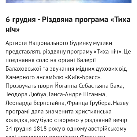
6 грудня - Різдвяна програма «Тиха
ніч»
Артисти Національного будинку музики
представлять різдвяну програму «Тиха ніч». Це
поєднання соло на органі Валерії
Балаховської та звучання мідних духових від
Камерного ансамблю «Київ-Брасс».
Прозвучать твори Йоганна Себастьяна Баха,
Теодора Дюбуа, Ганса-Андре Штамма,
Леонарда Бернстайна, Франца Грубера. Назву
програмі дала знаменита християнська
колядка, яку було створено у різдвяний вечір
24 грудня 1818 року в одному австрійському