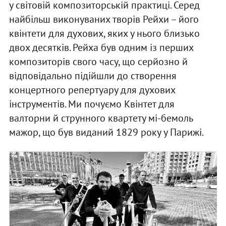
у світовій композиторській практиці. Серед
найбільш виконуваних творів Рейхи – його
квінтети для духових, яких у нього близько
двох десятків. Рейха був одним із перших
композиторів свого часу, що серйозно й
відповідально підійшли до створення
концертного репертуару для духових
інструментів. Ми почуємо Квінтет для
валторни й струнного квартету мі-бемоль
мажор, що був виданий 1829 року у Парижі.