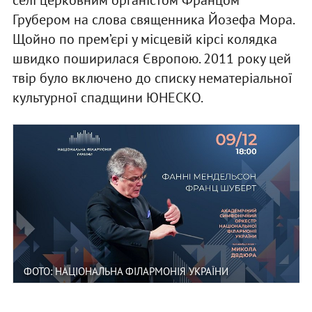
селі церковним органістом Францом
Грубером на слова священника Йозефа Мора.
Щойно по прем’єрі у місцевій кірсі колядка
швидко поширилася Європою. 2011 року цей
твір було включено до списку нематеріальної
культурної спадщини ЮНЕСКО.
ФОТО: НАЦІОНАЛЬНА ФІЛАРМОНІЯ УКРАЇНИ