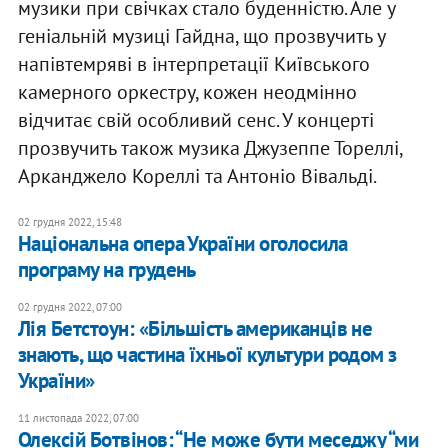
музики при свічках стало буденністю. Але у
геніальній музиці Гайдна, що прозвучить у
напівтемряві в інтерпретації Київського
камерного оркестру, кожен неодмінно
відчитає свій особливий сенс. У концерті
прозвучить також музика Джузеппе Тореллі,
Арканджело Кореллі та Антоніо Вівальді.
02 грудня 2022, 15:48
Національна опера України оголосила
програму на грудень
02 грудня 2022, 07:00
Лія Бетстоун: «Більшість американців не
знають, що частина їхньої культури родом з
України»
11 листопада 2022, 07:00
Олексій Ботвінов: “Не може бути меседжу “ми