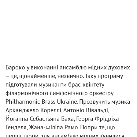
Бароко у виконанні ансамблю мідних духових
– це, щонайменше, незвично. Таку програму
підготували музиканти брас-квінтету
філармонічного симфонічного оркестру
Philharmonic Brass Ukraine. Прозвучить музика
Арканджело Кореллі, Антоніо Вівальді,
Йоганна Себастьяна Баха, Георга Фрідріха
Генделя, Жана-Філіпа Рамо. Попри те, що
перші твори для ансамблю мідних з’явилися