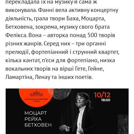
перекладала їх на музику й сама ж
виконувала. Фанні вела активну концертну
діяльність, грала твори Баха, Моцарта,
Бетховена, зокрема, музику свого брата
Фелікса. Вона – авторка понад 500 творів
різних жанрів. Серед них – три органні
прелюдії, фортепіанний і струнний квартет,
кілька кантат, п’єси для фортепіано, низка
вокальних творів на вірші Гете, Гейне,
Ламартіна, Ленау та інших поетів.