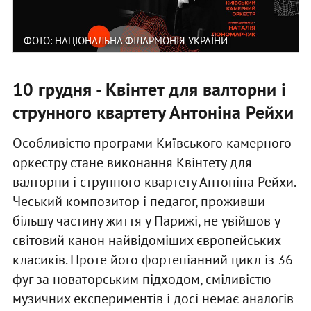
ФОТО: НАЦІОНАЛЬНА ФІЛАРМОНІЯ УКРАЇНИ
10 грудня - Квінтет для валторни і
струнного квартету Антоніна Рейхи
Особливістю програми Київського камерного
оркестру стане виконання Квінтету для
валторни і струнного квартету Антоніна Рейхи.
Чеський композитор і педагог, проживши
більшу частину життя у Парижі, не увійшов у
світовий канон найвідоміших європейських
класиків. Проте його фортепіанний цикл із 36
фуг за новаторським підходом, сміливістю
музичних експериментів і досі немає аналогів