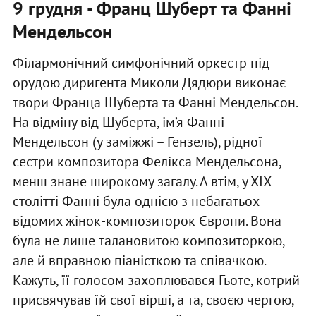
9 грудня - Франц Шуберт та Фанні
Мендельсон
Філармонічний симфонічний оркестр під
орудою диригента Миколи Дядюри виконає
твори Франца Шуберта та Фанні Мендельсон.
На відміну від Шуберта, ім’я Фанні
Мендельсон (у заміжжі – Гензель), рідної
сестри композитора Фелікса Мендельсона,
менш знане широкому загалу. А втім, у ХІХ
столітті Фанні була однією з небагатьох
відомих жінок-композиторок Європи. Вона
була не лише талановитою композиторкою,
але й вправною піаністкою та співачкою.
Кажуть, її голосом захоплювався Гьоте, котрий
присвячував їй свої вірші, а та, своєю чергою,