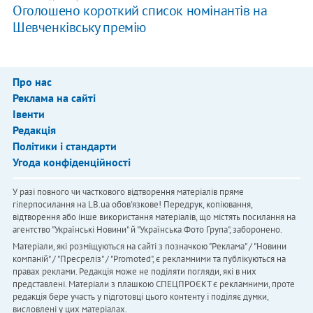
Оголошено короткий список номінантів на
Шевченківську премію
Про нас
Реклама на сайті
Івенти
Редакція
Політики і стандарти
Угода конфіденційності
У разі повного чи часткового відтворення матеріалів пряме
гіперпосилання на LB.ua обов'язкове! Передрук, копіювання,
відтворення або інше використання матеріалів, що містять посилання на
агентство "Українськi Новини" й "Українська Фото Група", заборонено.
Матеріали, які розміщуються на сайті з позначкою "Реклама" / "Новини
компаній" / "Пресреліз" / "Promoted", є рекламними та публікуються на
правах реклами. Редакція може не поділяти погляди, які в них
представлені. Матеріали з плашкою СПЕЦПРОЄКТ є рекламними, проте
редакція бере участь у підготовці цього контенту і поділяє думки,
висловлені у цих матеріалах.