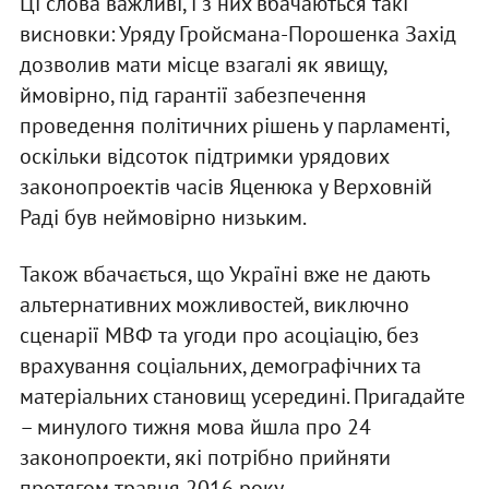
Ці слова важливі, і з них вбачаються такі
висновки: Уряду Гройсмана-Порошенка Захід
дозволив мати місце взагалі як явищу,
ймовірно, під гарантії забезпечення
проведення політичних рішень у парламенті,
оскільки відсоток підтримки урядових
законопроектів часів Яценюка у Верховній
Раді був неймовірно низьким.
Також вбачається, що Україні вже не дають
альтернативних можливостей, виключно
сценарії МВФ та угоди про асоціацію, без
врахування соціальних, демографічних та
матеріальних становищ усередині. Пригадайте
– минулого тижня мова йшла про 24
законопроекти, які потрібно прийняти
протягом травня 2016 року.