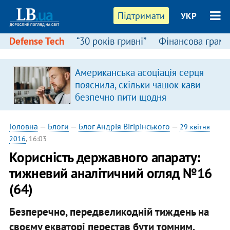
Підтримати
УКР
Defense Tech
“30 років гривні”
Фінансова грамо
Американська асоціація серця
пояснила, скільки чашок кави
безпечно пити щодня
Головна
—
Блоги
—
Блог Андрія Вігірінського
—
29 квітня
2016
, 16:03
Корисність державного апарату:
тижневий аналітичний огляд №16
(64)
Безперечно, передвеликодній тиждень на
своєму екваторі перестав бути томним.