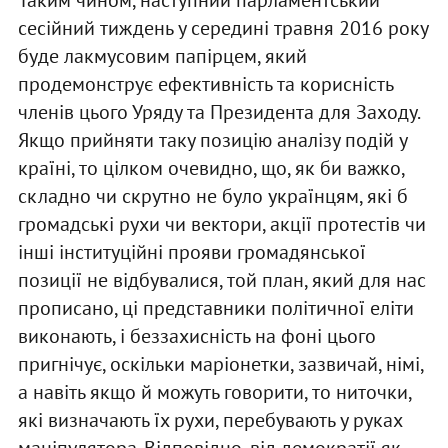
сесійний тиждень у середині травня 2016 року
буде лакмусовим папірцем, який
продемонструє ефективність та корисність
членів цього Уряду та Президента для Заходу.
Якщо прийняти таку позицію аналізу подій у
країні, то цілком очевидно, що, як би важко,
складно чи скрутно не було українцям, які б
громадські рухи чи вектори, акції протестів чи
інші інституційні прояви громадянської
позиції не відбувалися, той план, який для нас
прописано, ці представники політичної еліти
виконають, і беззахисність на фоні цього
пригнічує, оскільки маріонетки, зазвичай, німі,
а навіть якщо й можуть говорити, то ниточки,
які визначають їх рухи, перебувають у руках
маніпулятора. Відповідно, від демократії як