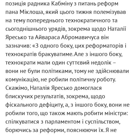
позиція радника Кабміну з питань реформ
пана Міклоша, який цього тижня полемізував
на тему попереднього технократичного та
сьогоднішнього урядів, зокрема щодо Наталії
Яресько та Айвараса Абромавичуса він
зазначив: «З одного боку, цих реформаторів і
технократів бракуватиме. Але з іншого боку,
технократи мали один суттєвий недолік –
вони не були політиками, тому не здійснювали
комунікацію, не робили політичну роботу.
Скажімо, Наталія Яресько домоглася
блискучих результатів, зокрема, щодо
фіскального дефіциту, а, з іншого боку, вони не
робили того, що також мають робити міністри:
спілкуватися з парламентом і суспільством,
борючись за реформи, пояснюючи їх. Я не