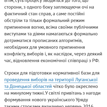
Втім, суть процесу зводиться до того, що
сторони, з одного боку заплющуючи очі на
фактичний стан справ, а саме постійні
обстріли та тільки формальний режим
припинення вогню, всіма своїми публічними
виступами та діями намагаються формально
дотриматися прописаних алгоритмів,
необхідних для умовного припинення
конфлікту, виборів і, як наслідок, через деякий
час, відновлення економічної співпраці з РФ.
Строки для підготовки нормативної бази для
проведення виборів на території Луганської
та Донецької областей
чітко було окреслено
на минулому тижні. У світлі привітань з нагоди
формування нового українського Уряду
такими строками визначено червень 2016