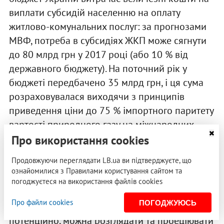
виплати субсидій населенню на оплату
житлово-комунальних послуг: за прогнозами
МВФ, потреба в субсидіях ЖКП може сягнути
до 80 млрд грн у 2017 році (або 10 % від
державного бюджету). На поточний рік у
бюджеті передбачено 35 млрд грн, і ця сума
розраховувалася виходячи з принципів
приведення ціни до 75 % імпортного паритету
вартості природного газу на міжнародних
ринках.
Про використання cookies
Продовжуючи переглядати LB.ua ви підтверджуєте, що
Тобто, враховуючи те, що підвищення, яке
ознайомилися з Правилами користування сайтом та
відбулося цього тижня, повинне було мати
погоджуєтеся на використання файлів cookies
місце в наступному році та призвести до
Про файли cookies
ПОГОДЖУЮСЬ
зростання витрат на субсидії на 45 млрд грн,
потенційно, можна розглядати та проеціювати