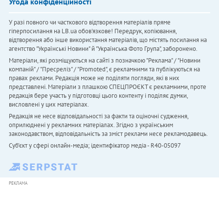
Угода конфіденційності
У разі повного чи часткового відтворення матеріалів пряме
гіперпосилання на LB.ua обов'язкове! Передрук, копіювання,
відтворення або інше використання матеріалів, що містять посилання на
агентство "Українськi Новини" й "Українська Фото Група", заборонено.
Матеріали, які розміщуються на сайті з позначкою "Реклама" / "Новини
компаній" / "Пресреліз" / "Promoted", є рекламними та публікуються на
правах реклами. Редакція може не поділяти погляди, які в них
представлені. Матеріали з плашкою СПЕЦПРОЄКТ є рекламними, проте
редакція бере участь у підготовці цього контенту і поділяє думки,
висловлені у цих матеріалах.
Редакція не несе відповідальності за факти та оціночні судження,
оприлюднені у рекламних матеріалах. Згідно з українським
законодавством, відповідальність за зміст реклами несе рекламодавець.
Cуб'єкт у сфері онлайн-медіа; ідентифікатор медіа - R40-05097
РЕКЛАМА