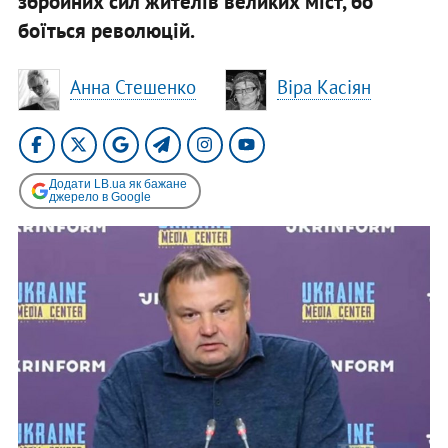
збройних сил жителів великих міст, бо
боїться революцій.
Анна Стешенко
Віра Касіян
Додати LB.ua як бажане
джерело в Google