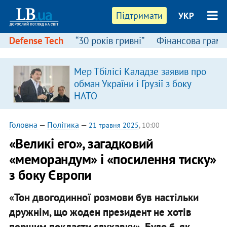
Підтримати
УКР
Defense Tech
“30 років гривні”
Фінансова грамо
Мер Тбілісі Каладзе заявив про
обман України і Грузії з боку
НАТО
Головна
—
Політика
—
21 травня 2025
, 10:00
«Великі его», загадковий
«меморандум» і «посилення тиску»
з боку Європи
«Тон двогодинної розмови був настільки
дружнім, що жоден президент не хотів
першим покласти слухавку». Було б, як