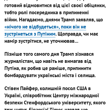
готовий відмовитися від цієї своєї обіцянки,
тобто ролі посередника в припиненні
війни.
Нагадаємо, днями Трамп заявляв, що
«нічого не відбудеться», поки він не
зустрінеться з Путіним
. Щоправда, чи має
намір зустрітися, не уточнював...
Пізніше того самого дня Трамп зізнався
журналістам, що навіть не вимагав від
Путіна, як робив це раніше, припинити
бомбардувати українські міста і селища.
Стівен Пайфер, колишній посол США в
Україні, співробітник Центру міжнародної
безпеки Стенфордського університету, якого
теж цитує
Financial Times
, назвав цю