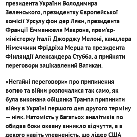
президента України Володимира
Зеленського, президентку Європейської
комісії Урсулу фон дер Ляєн, президента
Франції Емманюеля Макрона, прем'єр-
міністерку Італії Джорджу Мелоні, канцлера
Німеччини Фрідріха Мерца та президента
Фінляндії Александера Стубба, а прийняти
переговори зацікавлений Ватикан.
«Негайні переговори» про припинення
вогню та війни розпочалися так само, як
була виконана обіцянка Трампа припинити
війну в Україні першого дня другого терміну
— ніяк. Натомість у багатьох аналітиків по
обидва боки океану виникло відчуття, а в
декого навіть упевненість, що лідер США