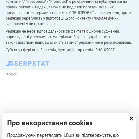
компаній" / "Пресреліз" / "Promoted", є рекламними та публікуються на
правах реклами. Редакція може не поділяти погляди, які в них
представлені. Матеріали з плашкою СПЕЦПРОЄКТ є рекламними, проте
редакція бере участь у підготовці цього контенту і поділяє думки,
висловлені у цих матеріалах.
Редакція не несе відповідальності за факти та оціночні судження,
оприлюднені у рекламних матеріалах. Згідно з українським
законодавством, відповідальність за зміст реклами несе рекламодавець.
Cуб'єкт у сфері онлайн-медіа; ідентифікатор медіа - R40-05097
РЕКЛАМА
Про використання cookies
Продовжуючи переглядати LB.ua ви підтверджуєте, що