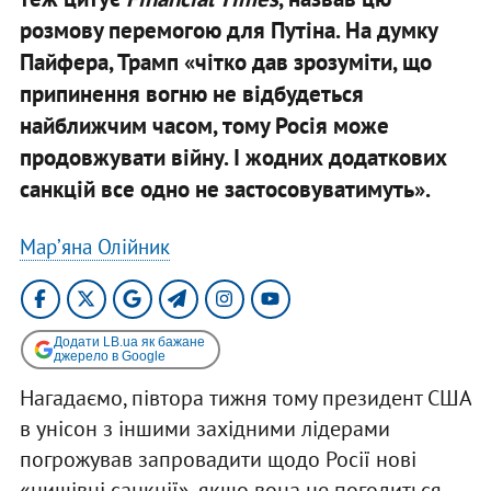
розмову перемогою для Путіна. На думку
Пайфера, Трамп «чітко дав зрозуміти, що
припинення вогню не відбудеться
найближчим часом, тому Росія може
продовжувати війну. І жодних додаткових
санкцій все одно не застосовуватимуть».
Марʼяна Олійник
Додати LB.ua як бажане
джерело в Google
Нагадаємо, півтора тижня тому президент США
в унісон з іншими західними лідерами
погрожував запровадити щодо Росії нові
«нищівні санкції», якщо вона не погодиться