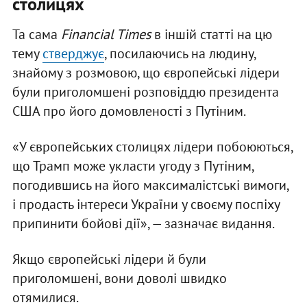
столицях
Та сама
Financial Times
в іншій статті на цю
тему
стверджує
, посилаючись на людину,
знайому з розмовою, що європейські лідери
були приголомшені розповіддю президента
США про його домовленості з Путіним.
«У європейських столицях лідери побоюються,
що Трамп може укласти угоду з Путіним,
погодившись на його максималістські вимоги,
і продасть інтереси України у своєму поспіху
припинити бойові дії», — зазначає видання.
Якщо європейські лідери й були
приголомшені, вони доволі швидко
отямилися.