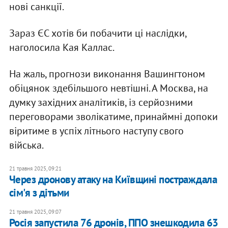
нові санкції.
Зараз ЄС хотів би побачити ці наслідки,
наголосила Кая Каллас.
На жаль, прогнози виконання Вашингтоном
обіцянок здебільшого невтішні. А Москва, на
думку західних аналітиків, із серйозними
переговорами зволікатиме, принаймні допоки
віритиме в успіх літнього наступу свого
війська.
21 травня 2025, 09:21
Через дронову атаку на Київщині постраждала
сім'я з дітьми
21 травня 2025, 09:07
Росія запустила 76 дронів, ППО знешкодила 63