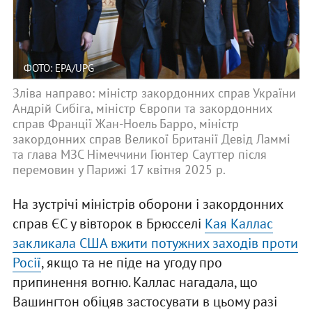
ФОТО: EPA/UPG
Зліва направо: міністр закордонних справ України
Андрій Сибіга, міністр Європи та закордонних
справ Франції Жан-Ноель Барро, міністр
закордонних справ Великої Британії Девід Ламмі
та глава МЗС Німеччини Гюнтер Сауттер після
перемовин у Парижі 17 квітня 2025 р.
На зустрічі міністрів оборони і закордонних
справ ЄС у вівторок в Брюсселі
Кая Каллас
закликала США вжити потужних заходів проти
Росії
, якщо та не піде на угоду про
припинення вогню. Каллас нагадала, що
Вашингтон обіцяв застосувати в цьому разі