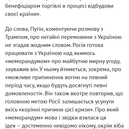
бенефіціаром торгівлі в процесі відбудови
своєї країни».
До слова, Путін, коментуючи розмову з
Трампом, про негайні перемовини з Україною
не згадав жодним словом. Росія готова
працювати з Україною над якимось
«меморандумом» про майбутню мирну угоду,
зауважив він. У ньому йтиметься, зокрема, про
«можливе припинення вогню на певний
період часу, якщо будуть досягнуті певні
домовленості». Він також вкотре повторив, що
головною метою Росії залишається усунути
якісь «корінні причини цієї кризи». Про який
«меморандум» мова і звідки взялася ця
ідея — достеменно невідомо нікому, окрім хіба