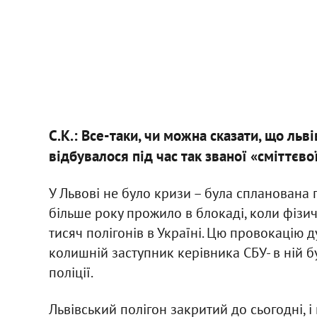
С.К.: Все-таки, чи можна сказати, що льв
відбувалося під час так званої «сміттєво
У Львові не було кризи – була спланована п
більше року прожило в блокаді, коли фізи
тисяч полігонів в Україні. Цю провокацію 
колишній заступник керівника СБУ- в ній бу
поліції.
Львівський полігон закритий до сьогодні, 