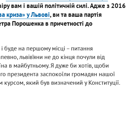
іру вам і вашій політичній силі. Адже з 2016
ва криза» у Львові
, ви та ваша партія
тра Порошенка в причетності до
і буде на першому місці – питання
апевно, львів’яни не до кінця почули від
на в майбутньому. Я дуже би хотів, щоби
го президента заспокоїли громадян нашої
м курсом, який був визначений у Конституції.