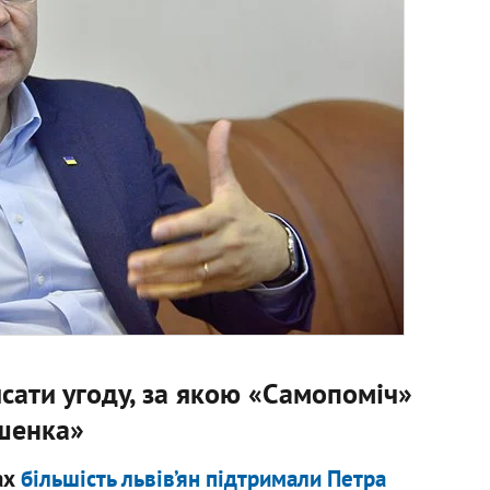
сати угоду, за якою «Самопоміч»
ошенка»
ах
більшість львів’ян підтримали Петра