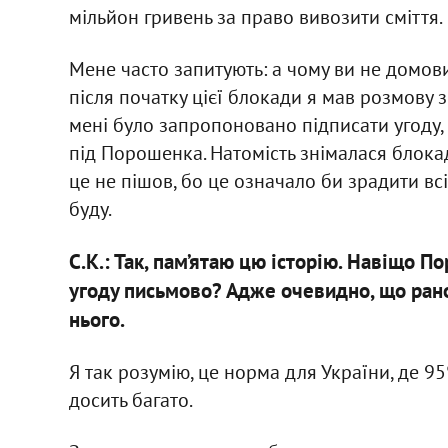
мільйон гривень за право вивозити сміття.
Мене часто запитують: а чому ви не домови
після початку цієї блокади я мав розмову 
мені було запропоновано підписати угоду,
під Порошенка. Натомість знімалася блокад
це не пішов, бо це означало би зрадити всі
буду.
С.К.: Так, пам’ятаю цю історію. Навіщо 
угоду письмово? Адже очевидно, що рано 
нього.
Я так розумію, це норма для України, де 95%
досить багато.