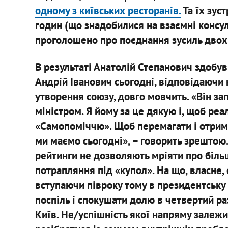
одному з київських ресторанів.
Та їх зус
годин (що знадобилися на взаємні консул
проголошено про поєднання зусиль двох
В результаті Анатолій Степанович здобув 
Андрій Іванович сьогодні, відповідаючи
утворення союзу, довго мовчить. «Він за
міністром. Я йому за це дякую і, щоб ре
«Самопоміччю». Щоб перемагати і отрима
ми маємо сьогодні», – говорить зрештою.
рейтинги не дозволяють мріяти про більш
потрапляння під «купол». На що, власне, 
вступаючи півроку тому в президентську 
поспіль і спокушати долю в четвертий ра
Київ. Не/успішність якої напряму залежи