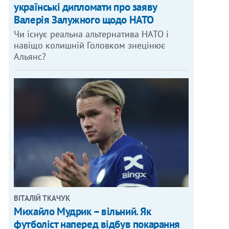
українські дипломати про заяву
Валерія Залужного щодо НАТО
Чи існує реальна альтернатива НАТО і
навіщо колишній Головком знецінює
Альянс?
ВІТАЛІЙ ТКАЧУК
Михайло Мудрик – вільний. Як
футболіст наперед відбув покарання