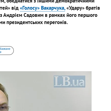
ем, об’єднатися з іншими демократичними
стей» від
«Голосу» Вакарчука,
«Удару» братів
 з Андрієм Садовим в рамках його першого
ами президентських перегонів.
 бажане
e