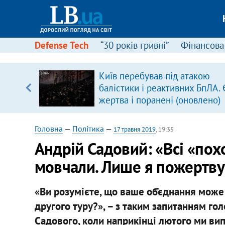
Defense Tech
“30 років гривні”
Фінансова
щодо
Київ перебував під атакою
 у
балістики і реактивних БпЛА. 
ої ходи
жертва і поранені (оновлено)
Головна
—
Політика
—
17 травня 2019
, 19:35
Андрій Садовий: «Всі «похо
мовчали. Лише я пожертву
«Ви розумієте, що ваше об’єднання може 
другого туру?», – з таким запитанням го
Садового, коли наприкінці лютого ми в