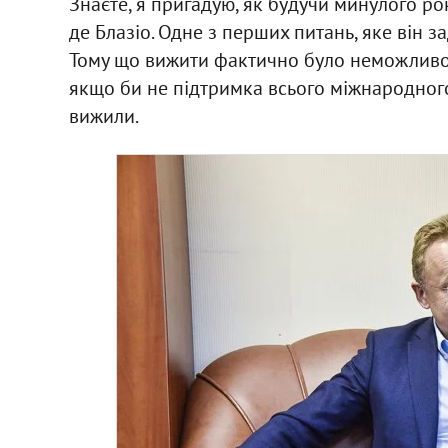
Знаєте, я пригадую, як будучи минулого р
де Блазіо. Одне з перших питань, яке він за
Тому що вижити фактично було неможливо.
якщо би не підтримка всього міжнародного 
вижили.