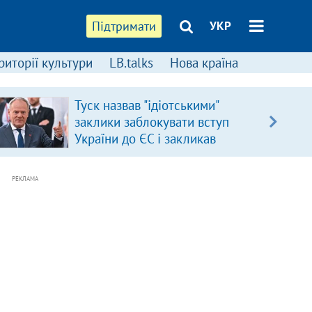
Підтримати
УКР
риторії культури
LB.talks
Нова країна
Туск назвав "ідіотськими"
заклики заблокувати вступ
України до ЄС і закликав
припинити антиукраїнську
риторику
РЕКЛАМА