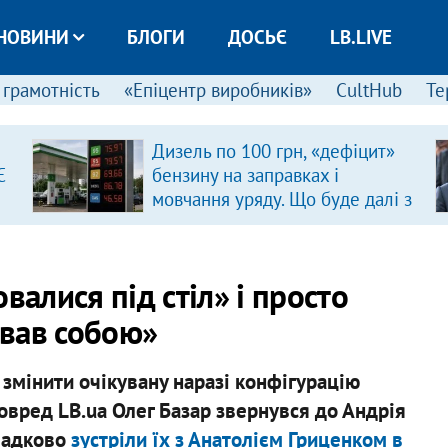
НОВИНИ
БЛОГИ
ДОСЬЄ
LB.LIVE
 грамотність
«Епіцентр виробників»
CultHub
Те
Дизель по 100 грн, «дефіцит»
Є
бензину на заправках і
мовчання уряду. Що буде далі з
цінами на пальне?
валися під стіл» і просто
вав собою»
змінити очікувану наразі конфігурацію
ловред LB.ua Олег Базар звернувся до Андрія
ипадково
зустріли їх з Анатолієм Гриценком в