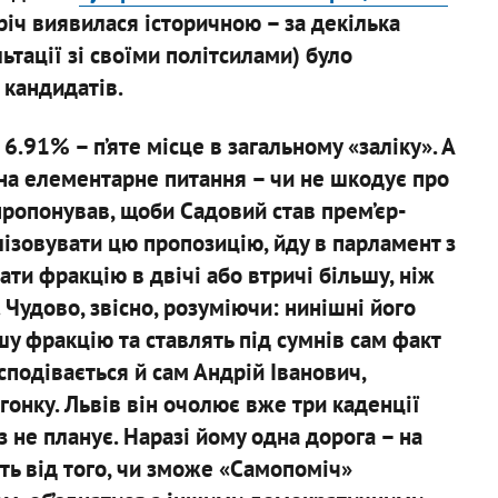
тріч виявилася історичною – за декілька
ьтації зі своїми політсилами) було
 кандидатів.
6.91% – п’яте місце в загальному «заліку». А
 на елементарне питання – чи не шкодує про
пропонував, щоби Садовий став прем’єр-
алізовувати цю пропозицію, йду в парламент з
ти фракцію в двічі або втричі більшу, ніж
 Чудово, звісно, розуміючи: нинішні його
у фракцію та ставлять під сумнів сам факт
сподівається й сам Андрій Іванович,
гонку. Львів він очолює вже три каденції
з не планує. Наразі йому одна дорога – на
ть від того, чи зможе «Самопоміч»