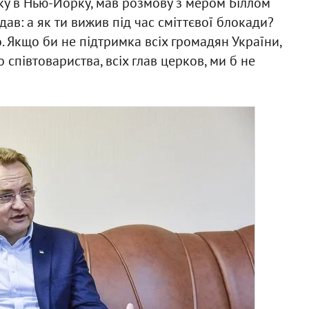
оку в Нью-Йорку, мав розмову з мером Біллом
дав: а як ти вижив під час сміттєвої блокади?
 Якщо би не підтримка всіх громадян України,
співтовариства, всіх глав церков, ми б не