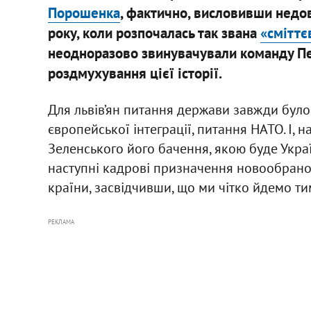
Порошенка
, фактично, висловивши недов
року, коли розпочалась так звана
«сміттє
неодноразово звинувачували команду Пе
роздмухування цієї історії.
Для львів’ян питання держави завжди було 
європейської інтеграції, питання НАТО. І, н
Зеленського його бачення, якою буде Украї
наступні кадрові призначення новообрано
країни, засвідчивши, що ми чітко йдемо ти
РЕКЛАМА