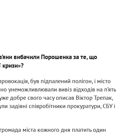
ів’яни вибачили Порошенка за те, що
ї кризи»?
ровокація, був підпалений полігон, і місто
чно унеможливлювали вивіз відходів на п’ять
дуже добре свого часу описав Віктор Трепак,
ли задіяні співробітники прокуратури, СБУ і
і громада міста кожного дня платить один