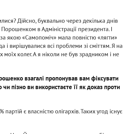
лися? Дійсно, буквально через декілька днів
з Порошенком в Адміністрації президента. І
 за якою «Самопоміч» мала повністю «лягти»
а і вирішувалися всі проблеми зі сміттям. Я на
х моїх колег. А я ніколи не був зрадником і не
Порошенко взагалі пропонував вам фіксувати
чи пізно ви використаєте її як доказ проти
 партій є власністю олігархів. Таких угод існує