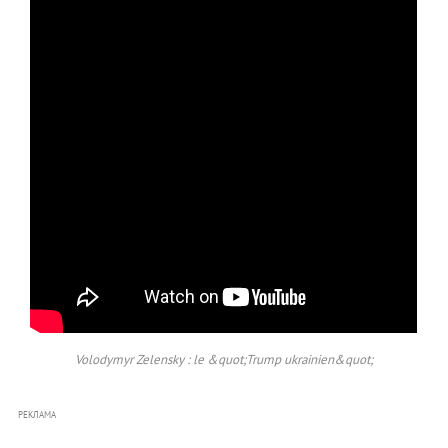
Volodymyr Zelensky : le &quot;Trump ukrainien&quot;
РЕКЛАМА