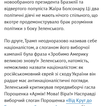
новообраного президента Бразилії та
відвертого популіста Жаїра Болсонару. Ці два
політичні діячі не мають нічого спільного, що
вкотре продемонструвало брак розуміння
політики з боку Зеленського.
По-друге, Трамп неодноразово називав себе
націоналістом, а слоганом його виборчої
кампанії була фраза «Зробимо Америку
великою знову!» Зеленського, натомість,
неможливо назвати націоналістом: як
російськомовний єврей зі сходу України він
радше має антинаціоналістичні погляди.
Зеленський критикував передвиборчі гасла
Порошенка «Армія! Мова! Віра!» Насправді
виборчий слоган Порошенка
«Від Крут до