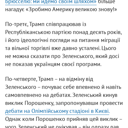
Брюсселю: ми йдемо своїм шляхом»
більше
нагадує «Зробимо Америку великою знову!»
По-третє, Трамп співпрацював із
Республіканською партією понад десять років,
і його ідеологічні погляди на питання міграції
та вільної торгівлі вже давно усталені. Цього
не можна сказати про Зеленського, який досі
не показав українцям своєї програми.
По-четверте, Трамп – на відміну від
Зеленського – почуває себе впевнено й навіть
самовпевнено на дебатах. Зеленський кинув
виклик Порошенку, запропонувавши провести
дебати на Олімпійському стадіоні в Києві.
Однак коли Порошенко прийняв цей виклик –
чого Зеленський не очікував – він одразу дав