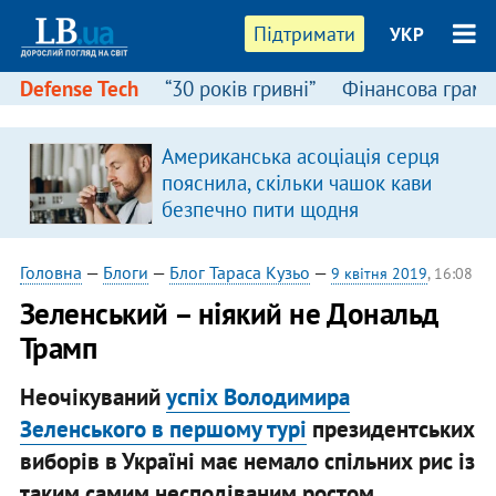
Підтримати
УКР
Defense Tech
“30 років гривні”
Фінансова грамо
Американська асоціація серця
пояснила, скільки чашок кави
безпечно пити щодня
Головна
—
Блоги
—
Блог Тараса Кузьо
—
9 квітня 2019
, 16:08
Зеленський – ніякий не Дональд
Трамп
Неочікуваний
успіх Володимира
Зеленського в першому турі
президентських
виборів в Україні має немало спільних рис із
таким самим несподіваним ростом