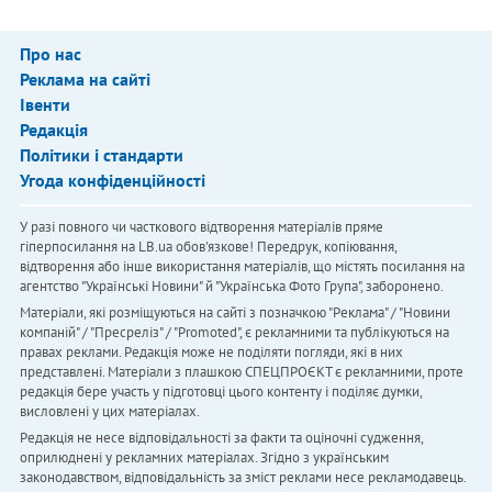
Про нас
Реклама на сайті
Івенти
Редакція
Політики і стандарти
Угода конфіденційності
У разі повного чи часткового відтворення матеріалів пряме
гіперпосилання на LB.ua обов'язкове! Передрук, копіювання,
відтворення або інше використання матеріалів, що містять посилання на
агентство "Українськi Новини" й "Українська Фото Група", заборонено.
Матеріали, які розміщуються на сайті з позначкою "Реклама" / "Новини
компаній" / "Пресреліз" / "Promoted", є рекламними та публікуються на
правах реклами. Редакція може не поділяти погляди, які в них
представлені. Матеріали з плашкою СПЕЦПРОЄКТ є рекламними, проте
редакція бере участь у підготовці цього контенту і поділяє думки,
висловлені у цих матеріалах.
Редакція не несе відповідальності за факти та оціночні судження,
оприлюднені у рекламних матеріалах. Згідно з українським
законодавством, відповідальність за зміст реклами несе рекламодавець.