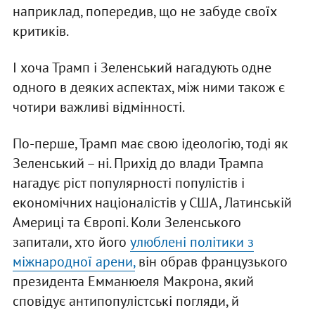
наприклад, попередив, що не забуде своїх
критиків.
І хоча Трамп і Зеленський нагадують одне
одного в деяких аспектах, між ними також є
чотири важливі відмінності.
По-перше, Трамп має свою ідеологію, тоді як
Зеленський – ні. Прихід до влади Трампа
нагадує ріст популярності популістів і
економічних націоналістів у США, Латинській
Америці та Європі. Коли Зеленського
запитали, хто його
улюблені політики з
міжнародної арени,
він обрав французького
президента Емманюеля Макрона, який
сповідує антипопулістські погляди, й