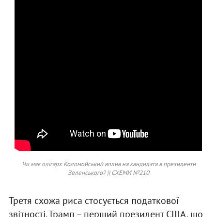
Чи має олігарх Коломойський вплив на кандидата в президенти
Зеленського? || СХЕМИ №210
Третя схожа риса стосується податкової
звітності. Трамп – перший президент США, що