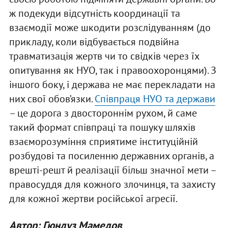
ж подекуди відсутність координації та
взаємодії може шкодити розслідуванням (до
прикладу, коли відбувається подвійна
травматизація жертв чи то свідків через їх
опитування як НУО, так і правоохоронцями). З
іншого боку, і держава не має перекладати на
них свої обов’язки.
Співпраця НУО та держави
– це дорога з двостороннім рухом, й саме
такий формат співпраці та пошуку шляхів
взаєморозуміння сприятиме інституційній
розбудові та посиленню державних органів, а
врешті-решт й реалізації більш значної мети –
правосуддя для кожного злочинця, та захисту
для кожної жертви російської агресії.
Автор: Гюндуз Мамедов