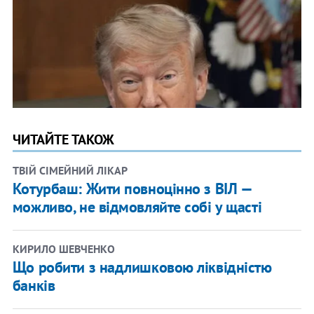
ЧИТАЙТЕ ТАКОЖ
ТВІЙ СІМЕЙНИЙ ЛІКАР
Котурбаш: Жити повноцінно з ВІЛ —
можливо, не відмовляйте собі у щасті
КИРИЛО ШЕВЧЕНКО
Що робити з надлишковою ліквідністю
банків