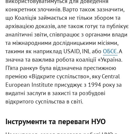
використовуватимуться для доведення
конкретних злочинів. Варто також зазначити,
що Коаліція займається не тільки збором та
архівацією доказів, але також готує та публікує
аналітичні звіти, співпрацює з органами влади
та міжнародними дослідницькими місіями,
такими як наприклад USAID, INL або
ОБСЄ.
А
значна та важлива робота коаліції «Україна.
П’ята ранку» була відзначена престижною
премією «Відкрите суспільство», яку Central
European Institute присуджує з 1994 року за
видатні заслуги в захисті та розбудові
відкритого суспільства в світі.
Інструменти та переваги НУО