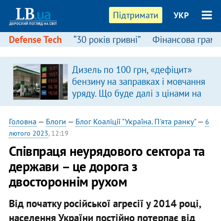
Підтримати
УКР
Defense Tech
“30 років гривні”
Фінансова грамо
Дизель по 100 грн, «дефіцит»
бензину на заправках і мовчання
уряду. Що буде далі з цінами на
пальне?
Головна
—
Блоги
—
Блог Коаліції "Україна. П'ята ранку"
—
6
лютого 2023
, 12:19
Співпраця неурядового сектора та
держави – це дорога з
двостороннім рухом
Від початку російської агресії у 2014 році,
населення України постійно потерпає від