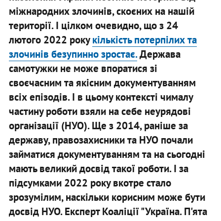
міжнародних злочинів, скоєних на нашій
території. І цілком очевидно, що з 24
лютого 2022 року
кількість потерпілих та
злочинів безупинно зростає.
Держава
самотужки не може впоратися зі
своєчасним та якісним документуванням
всіх епізодів. І в цьому контексті чималу
частину роботи взяли на себе неурядові
організації (НУО). Ще з 2014, раніше за
державу, правозахисники та НУО почали
займатися документуванням та на сьогодні
мають великий досвід такої роботи. І за
підсумками 2022 року вкотре стало
зрозумілим, наскільки корисним може бути
досвід НУО. Експерт Коаліції "Україна. П'ята