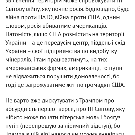
звільнення територій може спровокувати ІІІ
Світову війну, яку почне росія. Відповідно, буде
війна проти НАТО, війна проти США, одним
словом, росія вбиватиме американців.
Натомість, якщо США розмістить на території
України – а це передусім центр, південь і схід
України – свої підприємства по видобутку
мінералів, і там працюватимуть, на тих
американських фірмах, американці, то путін
не відважиться порушити домовленості, бо
тоді це загрожуватиме життю громадян США.
Не варто вже дискутувати з Трампом про
абсурдність першої версії, про ІІІ Світову, яку
нібито може почати пітерська моль і боягуз
путін (перепрошую за ліричний відступ), бо
Трампа в цій вірі навряд чи можна зневірити,