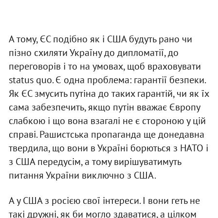
А тому, ЄС подібно як і США будуть рано чи
пізно схиляти Україну до дипломатії, до
переговорів і то на умовах, щоб враховувати
status quo. Є одна проблема: гарантії безпеки.
Як ЄС змусить путіна до таких гарантій, чи як їх
сама забезпечить, якщо путін вважає Європу
слабкою і що вона взагалі не є стороною у цій
справі. Рашистська пропаганда ще донедавна
твердила, що вони в Україні борються з НАТО і
з США передусім, а тому вирішуватимуть
питання України виключно з США.
А у США з росією свої інтереси. І вони геть не
такі дружні, як би могло здаватися, а цілком