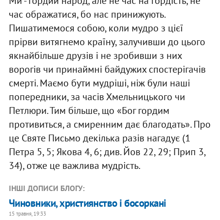
Ми - гордий народ, але не час на гордість, не
час ображатися, бо нас принижують.
Пишатимемося собою, коли мудро з цієї
прірви витягнемо країну, залучивши до цього
якнайбільше друзів і не зробивши з них
ворогів чи принаймні байдужих спостерігачів
смерті. Маємо бути мудріші, ніж були наші
попередники, за часів Хмельницького чи
Петлюри. Тим більше, що «Бог гордим
противиться, а смиренним дає благодать». Про
це Святе Письмо декілька разів нагадує (1
Петра 5, 5; Якова 4, 6; див. Йов 22, 29; Прип 3,
34), отже це важлива мудрість.
ІНШІ ДОПИСИ БЛОГУ:
Чиновники, християнство і босоркані
15 травня, 19:33