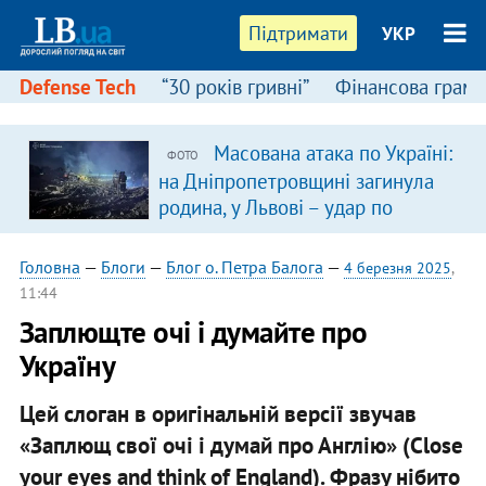
Підтримати
УКР
Defense Tech
“30 років гривні”
Фінансова грамо
Масована атака по Україні:
ФОТО
на Дніпропетровщині загинула
родина, у Львові – удар по
багатоповерхівках
(доповнюється)
Головна
—
Блоги
—
Блог о. Петра Балога
—
4 березня 2025
,
11:44
Заплющте очі і думайте про
Україну
Цей слоган в оригінальній версії звучав
«Заплющ свої очі і думай про Англію» (Close
your eyes and think of England). Фразу нібито