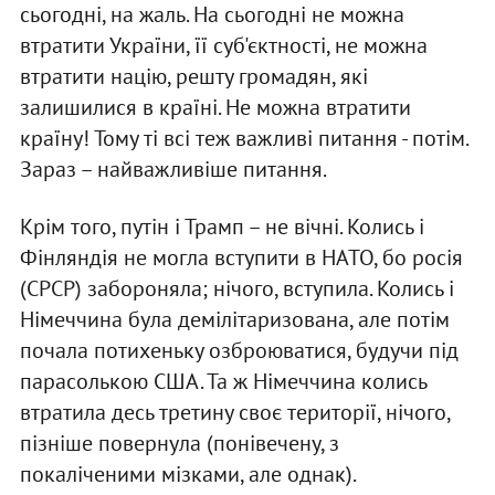
сьогодні, на жаль. На сьогодні не можна
втратити України, її суб'єктності, не можна
втратити націю, решту громадян, які
залишилися в країні. Не можна втратити
країну! Тому ті всі теж важливі питання - потім.
Зараз – найважливіше питання.
Крім того, путін і Трамп – не вічні. Колись і
Фінляндія не могла вступити в НАТО, бо росія
(СРСР) забороняла; нічого, вступила. Колись і
Німеччина була демілітаризована, але потім
почала потихеньку озброюватися, будучи під
парасолькою США. Та ж Німеччина колись
втратила десь третину своє території, нічого,
пізніше повернула (понівечену, з
покаліченими мізками, але однак).