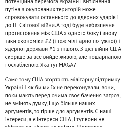
потенційна перемога України і витіснення
путіна з окупованих територій може
спровокувати останнього до ядерних ударів і
до ІІІ Світової війни. А тоді буде небезпечне
протистояння між США з одного боку і знову
таки економіки #2 (і теж мілітарно потужної) і
ядерної держави #1 з іншого. З цієї війни США
скоріше за все вийде живою, але пошарпаною
і ослабленою. Яка тут MAGA?
Саме тому США згортають мілітарну підтримку
Україні. І як би ми їх не переконували, вони,
поки мають перед очима своє бачення загроз,
не змінять думку, і що більше наших
аргументів, то гірше для аргументів. Є наші
інтереси, а є інтереси США, і тут вони не
збігаються, нічого не вдіємо. Щоправда,