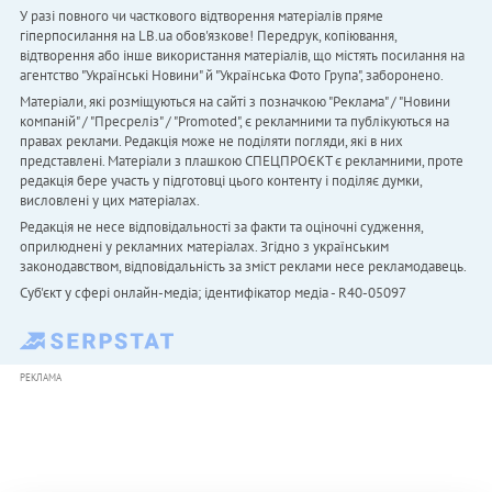
У разі повного чи часткового відтворення матеріалів пряме
гіперпосилання на LB.ua обов'язкове! Передрук, копіювання,
відтворення або інше використання матеріалів, що містять посилання на
агентство "Українськi Новини" й "Українська Фото Група", заборонено.
Матеріали, які розміщуються на сайті з позначкою "Реклама" / "Новини
компаній" / "Пресреліз" / "Promoted", є рекламними та публікуються на
правах реклами. Редакція може не поділяти погляди, які в них
представлені. Матеріали з плашкою СПЕЦПРОЄКТ є рекламними, проте
редакція бере участь у підготовці цього контенту і поділяє думки,
висловлені у цих матеріалах.
Редакція не несе відповідальності за факти та оціночні судження,
оприлюднені у рекламних матеріалах. Згідно з українським
законодавством, відповідальність за зміст реклами несе рекламодавець.
Cуб'єкт у сфері онлайн-медіа; ідентифікатор медіа - R40-05097
РЕКЛАМА