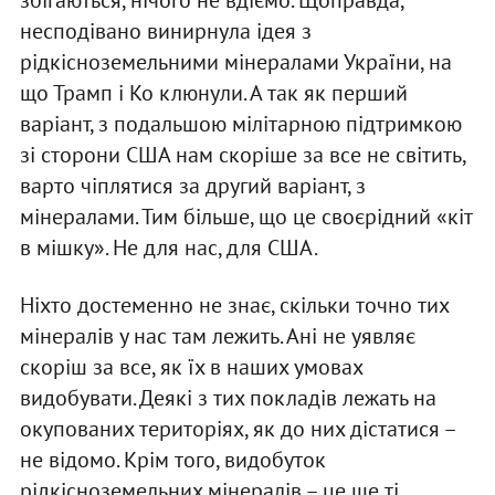
несподівано винирнула ідея з
рідкісноземельними мінералами України, на
що Трамп і Ко клюнули. А так як перший
варіант, з подальшою мілітарною підтримкою
зі сторони США нам скоріше за все не світить,
варто чіплятися за другий варіант, з
мінералами. Тим більше, що це своєрідний «кіт
в мішку». Не для нас, для США.
Ніхто достеменно не знає, скільки точно тих
мінералів у нас там лежить. Ані не уявляє
скоріш за все, як їх в наших умовах
видобувати. Деякі з тих покладів лежать на
окупованих територіях, як до них дістатися –
не відомо. Крім того, видобуток
рідкісноземельних мінералів – це ще ті