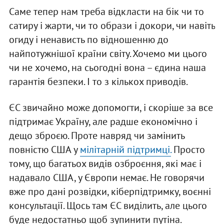
Саме тепер нам треба відкласти на бік чи то
сатиру і жарти, чи то образи і докори, чи навіть
огиду і ненависть по відношенню до
найпотужнішої країни світу. Хочемо ми цього
чи не хочемо, на сьогодні вона – єдина наша
гарантія безпеки. І то з кількох приводів.
ЄС звичайно може допомогти, і скоріше за все
підтримає Україну, але радше економічно і
дещо зброєю. Проте навряд чи замінить
повністю США у
мілітарній підтримці.
Просто
тому, що багатьох видів озброєння, які має і
надавало США, у Європи немає. Не говорячи
вже про дані розвідки, кіберпідтримку, воєнні
консультації. Щось там ЄС виділить, але цього
буде недостатньо щоб зупинити путіна.