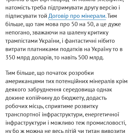
натомість треба підтримувати другу версію і
підписувати той
Договір про мінерали.
Тим
більше, що там мова про 50 на 50, а це дуже
непогано, зважаючи на шалену критику
трампістами України, і фантастичні нібито
витрати платниками податків на Україну то в
350 млрд доларів, то навіть 500 млрд.
Тим більше, що початок розробки
американцями тих потенційних мінералів крім
деякого забруднення середовища однак
докине копійчину до бюджету, додасть
робочих місць, сприятиме розвитку
транспортної інфраструктури, енергетичної
інфраструктури і можливо теж промисловості,
ну бо ж можна не весь літій чи титан вивозити