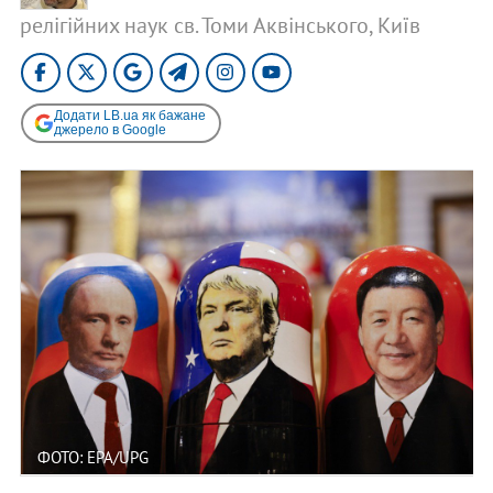
релігійних наук св. Томи Аквінського, Київ
Додати LB.ua як бажане
джерело в Google
ФОТО: EPA/UPG