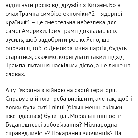
відтягнути росію від дружби з Китаєм. Бо в
очах Трампа симбіоз екноміки#2 + ядерної
країни#1 – це смертельна небезпека для
самої Америки. Тому Трамп докладає всіх
зусиль, щоб задобрити росію. Ясно, що
опозиція, тобто Демократична партія, будуть
старатися, скажімо, коригувати такий підхід
Трампа, питання наскільки дієво, а не лише на
словах.
А тут Україна з війною на своїй території.
Справу з війною треба вирішити, але так, щоб і
вовки були ситі і вівці (більш менш, скільки
вже вдасться) були цілі. Моральні цінності?
Будапештські зобов'язання? Міжнародна
справедливість? Покарання злочинців? На