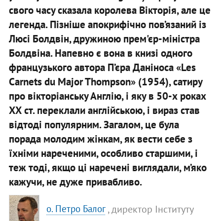
свого часу сказала королева Вікторія, але це
легенда. Пізніше апокрифічно пов’язаний із
Люсі Болдвін, дружиною прем'єр-міністра
Болдвіна. Напевно є вона в книзі одного
французького автора П’єра Даніноса «Les
Carnets du Major Thompson» (1954), сатиру
про вікторіанську Англію, і яку в 50-х роках
ХХ ст. переклали англійською, і вираз став
відтоді популярним. Загалом, це була
порада молодим жінкам, як вести себе з
їхніми нареченими, особливо старшими, і
теж тоді, якщо ці наречені виглядали, м’яко
кажучи, не дуже привабливо.
, директор Інституту
о. Петро Балог