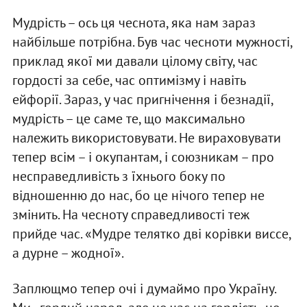
Мудрість – ось ця чеснота, яка нам зараз
найбільше потрібна. Був час чесноти мужності,
приклад якої ми давали цілому світу, час
гордості за себе, час оптимізму і навіть
ейфорії. Зараз, у час пригнічення і безнадії,
мудрість – це саме те, що максимально
належить використовувати. Не вираховувати
тепер всім – і окупантам, і союзникам – про
несправедливість з їхнього боку по
відношенню до нас, бо це нічого тепер не
змінить. На чесноту справедливості теж
прийде час. «Мудре телятко дві корівки виссе,
а дурне – жодної».
Заплющмо тепер очі і думаймо про Україну.