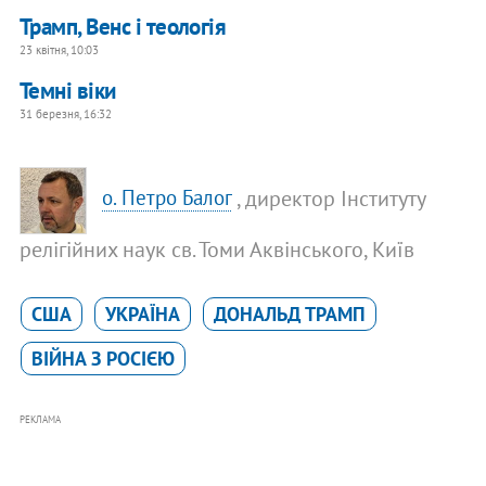
Трамп, Венс і теологія
23 квітня, 10:03
Темні віки
31 березня, 16:32
, директор Інституту
о. Петро Балог
релігійних наук св. Томи Аквінського, Київ
США
УКРАЇНА
ДОНАЛЬД ТРАМП
ВІЙНА З РОСІЄЮ
РЕКЛАМА