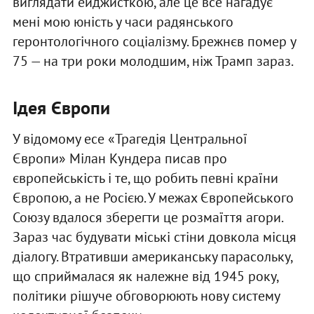
виглядати ейджисткою, але це все нагадує
мені мою юність у часи радянського
геронтологічного соціалізму. Брежнєв помер у
75 — на три роки молодшим, ніж Трамп зараз.
Ідея Європи
У відомому есе «Трагедія Центральної
Європи» Мілан Кундера писав про
європейськість і те, що робить певні країни
Європою, а не Росією. У межах Європейського
Союзу вдалося зберегти це розмаїття агори.
Зараз час будувати міські стіни довкола місця
діалогу. Втративши американську парасольку,
що сприймалася як належне від 1945 року,
політики рішуче обговорюють нову систему