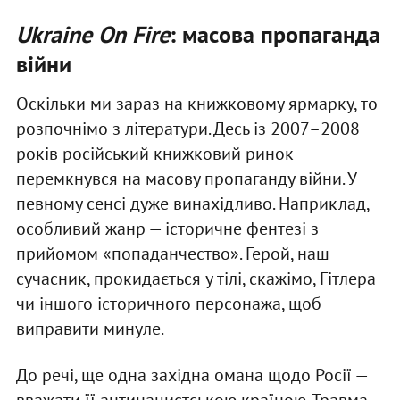
Ukraine On Fire
: масова пропаганда
війни
Оскільки ми зараз на книжковому ярмарку, то
розпочнімо з літератури. Десь із 2007–2008
років російський книжковий ринок
перемкнувся на масову пропаганду війни. У
певному сенсі дуже винахідливо. Наприклад,
особливий жанр — історичне фентезі з
прийомом «попаданчество». Герой, наш
сучасник, прокидається у тілі, скажімо, Гітлера
чи іншого історичного персонажа, щоб
виправити минуле.
До речі, ще одна західна омана щодо Росії —
вважати її антинацистською країною. Травма