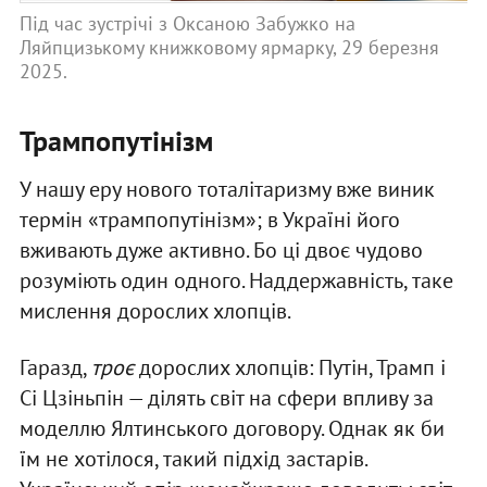
Під час зустрічі з Оксаною Забужко на
Ляйпцизькому книжковому ярмарку, 29 березня
2025.
Трампопутінізм
У нашу еру нового тоталітаризму вже виник
термін «трампопутінізм»; в Україні його
вживають дуже активно. Бо ці двоє чудово
розуміють один одного. Наддержавність, таке
мислення дорослих хлопців.
Гаразд,
троє
дорослих хлопців: Путін, Трамп і
Сі Цзіньпін — ділять світ на сфери впливу за
моделлю Ялтинського договору. Однак як би
їм не хотілося, такий підхід застарів.