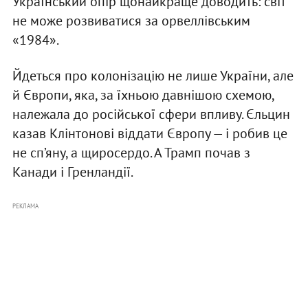
Український опір щонайкраще доводить: світ
не може розвиватися за орвеллівським
«1984».
Йдеться про колонізацію не лише України, але
й Європи, яка, за їхньою давнішою схемою,
належала до російської сфери впливу. Єльцин
казав Клінтонові віддати Європу — і робив це
не сп’яну, а щиросердо. А Трамп почав з
Канади і Гренландії.
РЕКЛАМА