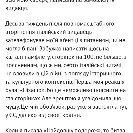
видавця.
Десь за тиждень після повномасштабного
вторгнення італійський видавець
зателефонував моїй аґентці з питанням, чи не
могла б пані Забужко написати щось на
кшталт памфлету, сторінок на 100, не більше, з
поясненням, що ж ми, себто італійські читачі,
не вловили в цій війні з погляду історичного
та культурного контекстів. Перша моя реакція
була: «Нізащо». Бо це неможливо пояснити на
ста сторінках. Але зрештою я усвідомила, що
мушу. Це мій обов’язок, раз уже я застрягла тут,
у ЄС, далеко від своєї країни.
Коли я писала «Найдовшу подорож», то битва