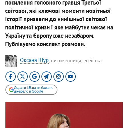
посилення головного гравця Третьої
світової, які ключові моменти новітньої
історії призвели до нинішньої світової
політичної кризи і яке майбутнє чекає на
Україну та Європу вже незабаром.
Публікуємо конспект розмови.
Оксана Щур
, письменниця, есеїстка
Додати LB.ua як бажане
джерело в Google