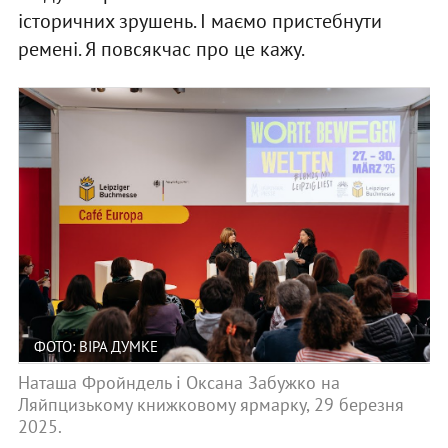
історичних зрушень. І маємо пристебнути
ремені. Я повсякчас про це кажу.
ФОТО: ВІРА ДУМКЕ
Наташа Фройндель і Оксана Забужко на
Ляйпцизькому книжковому ярмарку, 29 березня
2025.