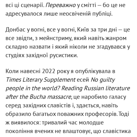
всі ці сценарії.
Переважно
у смітті — бо це не
адресувалося лише неосвіченій публіці.
Донбас у вогні, все у вогні, Київ за три дні — це
все звідти, з мейнстриму, який навіть жанром
складно назвати і який ніколи не згадувався у
студіях західної русистики.
Коли навесні 2022 року я опублікувала в
Times Literary Supplement
есей
No guilty
people in the world? Reading Russian literature
after the Bucha massacre
, це наробило галасу
серед західних славістів і, здається, навіть
образило багатьох поважних професорів. Тоді
ж виявилося: тривалий час молодше
покоління вчених не влаштовує, що славістика