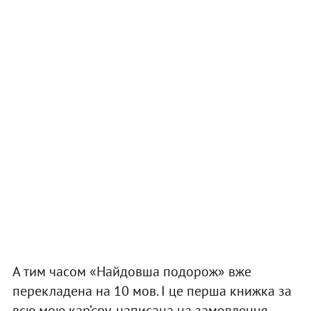
А тим часом «Найдовша подорож» вже
перекладена на 10 мов. І це перша книжка за
всю мою кар’єру, написана на замовлення