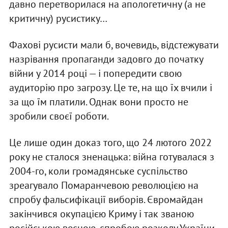
давно перетворилася на апологетичну (а не
критичну) русистику…
Фахові русисти мали б, вочевидь, відстежувати
назрівання пропаганди задовго до початку
війни у 2014 році — і попередити свою
аудиторію про загрозу. Це те, на що їх вчили і
за що їм платили. Однак вони просто не
зробили своєї роботи.
Це лише один доказ того, що 24 лютого 2022
року не сталося зненацька: війна готувалася з
2004-го, коли громадянське суспільство
зреагувало Помаранчевою революцією на
спробу фальсифікації виборів. Євромайдан
закінчився окупацією Криму і так званою
російською весною, спробою розколу України.