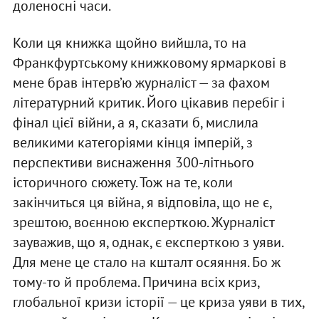
доленосні часи.
Коли ця книжка щойно вийшла, то на
Франкфуртському книжковому ярмаркові в
мене брав інтерв’ю журналіст — за фахом
літературний критик. Його цікавив перебіг і
фінал цієї війни, а я, сказати б, мислила
великими категоріями кінця імперій, з
перспективи виснаження 300-літнього
історичного сюжету. Тож на те, коли
закінчиться ця війна, я відповіла, що не є,
зрештою, воєнною експерткою. Журналіст
зауважив, що я, однак, є експерткою з уяви.
Для мене це стало на кшталт осяяння. Бо ж
тому-то й проблема. Причина всіх криз,
глобальної кризи історії — це криза уяви в тих,