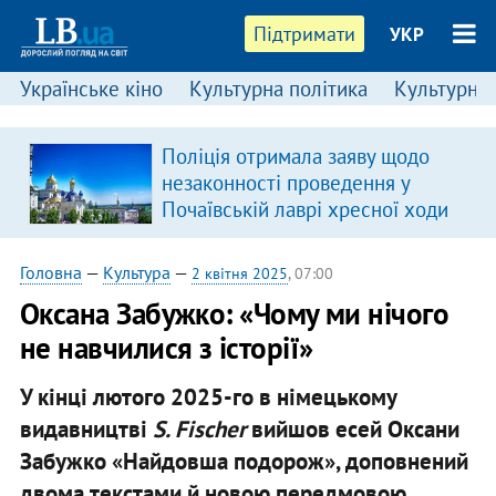
Підтримати
УКР
Українське кіно
Культурна політика
Культурні і
:
Поліція отримала заяву щодо
незаконності проведення у
Почаївській лаврі хресної ходи
Головна
—
Культура
—
2 квітня 2025
, 07:00
Оксана Забужко: «Чому ми нічого
не навчилися з історії»
У кінці лютого 2025-го в німецькому
видавництві
S. Fischer
вийшов есей Оксани
Забужко «Найдовша подорож», доповнений
двома текстами й новою передмовою