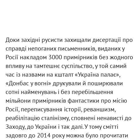
Доки західні русисти захищали дисертації про
справді непоганих письменників, виданих у
Росії накладом 3000 примірників без жодного
впливу на тамтешнє суспільство, у той самий
час із назвами на кшталт «Україна палає»,
«Донбас у вогні» друкували й поширювали
сотні найменувань і без перебільшення
мільйони примірників фантастики про місію
Росії, переписування історії, реваншизм,
реабілітацію сталінізму, сповнені ненависті до
Заходу, до України і так далі. У тому смітті
задовго до 2014 року можна було прочитати