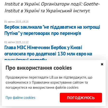
Institut в Україні. Організатори події: Goethe-
Institut в Україні та Український інститут.
01 квітня 2025, 19:25
​Бербок закликала "не піддаватися на хитрощі
Путіна" у переговорах про перемир'я
01 квітня 2025, 11:12
Глава МЗС Німеччини Бербок у Києві
оголосила про додаткові 130 млн євро на
гуманітарні потреби
Про використання cookies
31 березня 2025, 11:00
Росія не збирається зупинятися
Продовжуючи переглядати LB.ua ви підтверджуєте, що
ознайомилися з Правилами користування сайтом та
погоджуєтеся на використання файлів cookies
Оксана Щур
, письменниця, есеїстка
Про файли cookies
ПОГОДЖУЮСЬ