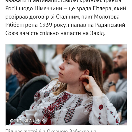
Росії щодо Німеччини — це зрада Гітлера, який
розірвав договір зі Сталіним, пакт Молотова —
Ріббентропа 1939 року, і напав на Радянський
Союз замість спільно напасти на Захід.
ФОТО: ВІРА ДУМКЕ
Під час зустрічі з Оксаною Забужко на