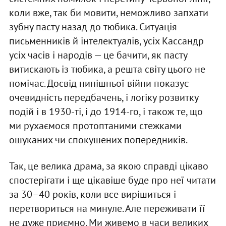
коли вже, так би мовити, неможливо запхати
зубну пасту назад до тюбика. Ситуація
письменників й інтелектуалів, усіх Кассандр
усіх часів і народів — це бачити, як пасту
витискають із тюбика, а решта світу цього не
помічає. Досвід нинішньої війни показує
очевидність передбачень, і логіку розвитку
подій і в 1930-ті, і до 1914-го, і також те, що
ми рухаємося протоптаними стежками
ошуканих чи спокушених попередників.
Так, це велика драма, за якою справді цікаво
спостерігати і ще цікавіше буде про неї читати
за 30–40 років, коли все вирішиться і
перетвориться на минуле. Але переживати її
не дуже приємно. Ми живемо в часи великих