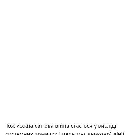
Тож кожна світова війна стається у висліді
системних помилок і перетину червоної лінії,