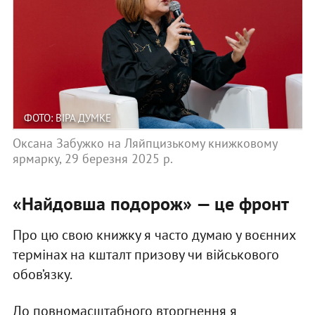
ФОТО: ВІРА ДУМКЕ
Оксана Забужко на Ляйпцизькому книжковому
ярмарку, 29 березня 2025 р.
«Найдовша подорож» — це фронт
Про цю свою книжку я часто думаю у воєнних
термінах на кшталт призову чи військового
обов’язку.
До повномасштабного вторгнення я