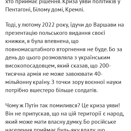
хто приймає рішення. Криза уяви політиків у
Пентагоні, Білому домі, Кремлі.
Тоді, у лютому 2022 року, їдучи до Варшави на
презентацію польського видання своєї
книжки, я була впевнена, що
повномасштабного вторгнення не буде. Бо за
день до цього розмовляла з українським
високопосадовцем, який сказав, що 200-
тисячна армія не може завоювати 40-
мільйонну країну. З точки зору воєнної науки
потрібно вшестеро більше солдатів.
Чому ж Путін так помилився? Це криза уяви!
Він не припускав, що на цій території є народ,
який може мати власну думку. Бо російське
населення приймає будь-яку владу, що