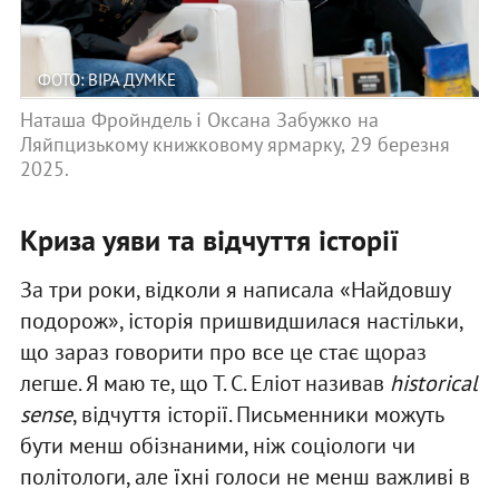
ФОТО: ВІРА ДУМКЕ
Наташа Фройндель і Оксана Забужко на
Ляйпцизькому книжковому ярмарку, 29 березня
2025.
Криза уяви та відчуття історії
За три роки, відколи я написала «Найдовшу
подорож», історія пришвидшилася настільки,
що зараз говорити про все це стає щораз
легше. Я маю те, що Т. С. Еліот називав
historical
sense
, відчуття історії. Письменники можуть
бути менш обізнаними, ніж соціологи чи
політологи, але їхні голоси не менш важливі в