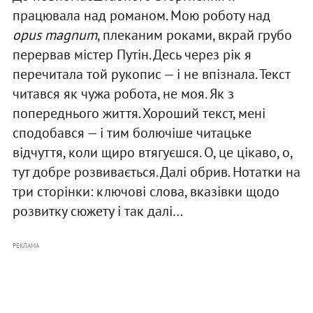
працювала над романом. Мою роботу над
opus magnum
, плеканим роками, вкрай грубо
перервав містер Путін. Десь через рік я
перечитала той рукопис — і не впізнала. Текст
читався як чужа робота, не моя. Як з
попереднього життя. Хороший текст, мені
сподобався — і тим болючіше читацьке
відчуття, коли щиро втягуєшся. О, це цікаво, о,
тут добре розвивається. Далі обрив. Нотатки на
три сторінки: ключові слова, вказівки щодо
розвитку сюжету і так далі…
РЕКЛАМА