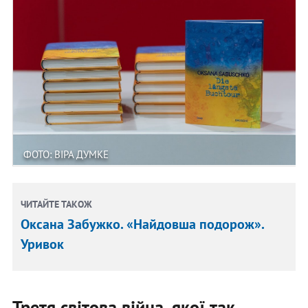
ФОТО: ВІРА ДУМКЕ
ЧИТАЙТЕ ТАКОЖ
Оксана Забужко. «Найдовша подорож».
Уривок
Третя світова війна, якої так