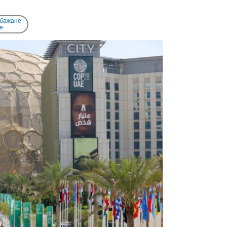
 бажане
e