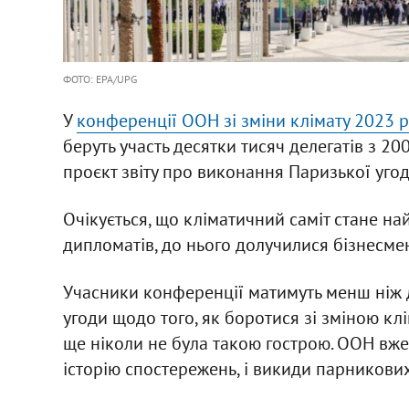
ФОТО: EPA/UPG
У
конференції ООН зі зміни клімату 2023 
беруть участь десятки тисяч делегатів з 2
проєкт звіту про виконання Паризької уго
Очікується, що кліматичний саміт стане най
дипломатів, до нього долучилися бізнесме
Учасники конференції матимуть менш ніж д
угоди щодо того, як боротися зі зміною кл
ще ніколи не була такою гострою. ООН вже
історію спостережень, і викиди парникових