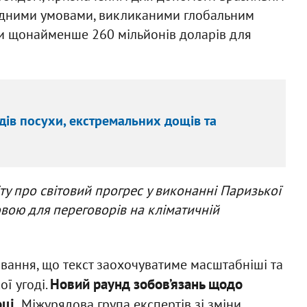
годними умовами, викликаними глобальним
ли щонайменше 260 мільйонів доларів для
одів посухи, екстремальних дощів та
ту про світовий прогрес у виконанні Паризької
овою для переговорів на кліматичній
івання, що текст заохочуватиме масштабніші та
Новий раунд зобов’язань щодо
ої угоді.
ці.
Міжурядова група експертів зі зміни