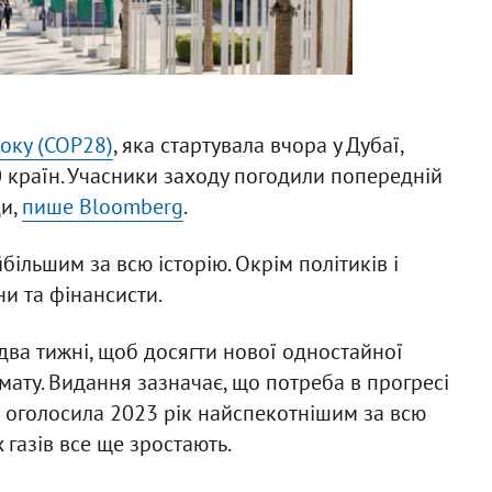
року (COP28)
, яка стартувала вчора у Дубаї,
00 країн. Учасники заходу погодили попередній
ди,
пише Bloomberg
.
більшим за всю історію. Окрім політиків і
ни та фінансисти.
ва тижні, щоб досягти нової одностайної
імату. Видання зазначає, що потреба в прогресі
 оголосила 2023 рік найспекотнішим за всю
 газів все ще зростають.