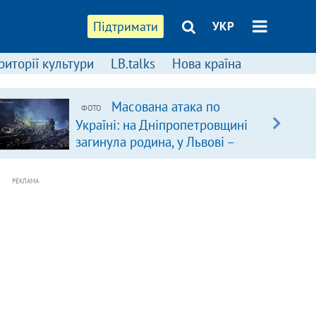
Підтримати
УКР
риторії культури
LB.talks
Нова країна
Масована атака по
ФОТО
Україні: на Дніпропетровщині
загинула родина, у Львові –
удар по багатоповерхівках
(доповнюється)
РЕКЛАМА