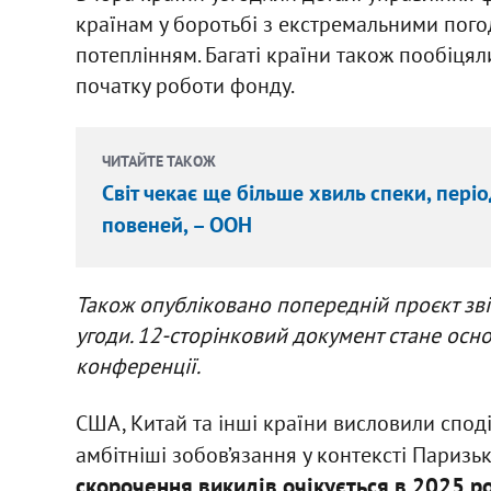
країнам у боротьбі з екстремальними по
потеплінням. Багаті країни також пообіця
початку роботи фонду.
ЧИТАЙТЕ ТАКОЖ
Світ чекає ще більше хвиль спеки, пері
повеней, – ООН
Також опубліковано попередній проєкт зві
угоди. 12-сторінковий документ стане осн
конференції.
США, Китай та інші країни висловили спод
амбітніші зобов’язання у контексті Паризьк
скорочення викидів очікується в 2025 ро