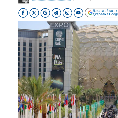
Додати LB.ua як
джерело в Googl