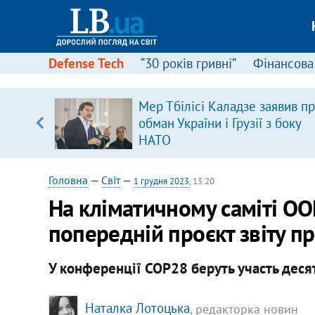
Defense Tech
“30 років гривні”
Фінансова
ою
Мер Тбілісі Каладзе заявив п
пЛА. Є
обман України і Грузії з боку
лено)
НАТО
Головна
—
Світ
—
1 грудня 2023
, 13:20
На кліматичному саміті ОО
попередній проєкт звіту п
У конференції COP28 беруть участь десят
Наталка Лотоцька
, редакторка новин