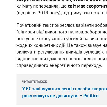
світ має скороти
клімату попередила, що
(від рівня 2019 року), підтримуючи потеплі
Початковий текст окреслює варіанти зобов
“відмови від” викопного палива, забороняє
поступове скасування субсидій на викопн
жодних конкретних дій. Це також вказує на
включати регулювання викидів вуглецю, а
відновлюваних джерел енергії, подвоєння
справедливого енергетичного переходу.
ЧИТАЙТЕ ТАКОЖ
У ЄС закінчуються легкі способи скорот
року можуть не досягнути, − Politico