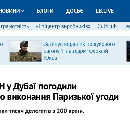
НОВИНИ
БЛОГИ
ДОСЬЄ
LB.LIVE
 грамотність
«Епіцентр виробників»
CultHub
Те
ро
Загинув керівник пошукового
загону "Плацдарм" Олексій
Юков
Н у Дубаї погодили
ро виконання Паризької угоди
ки тисяч делегатів з 200 країн.