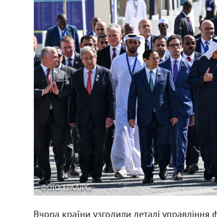
ФОТО: EPA/UPG
Вчора країни узгодили деталі управління