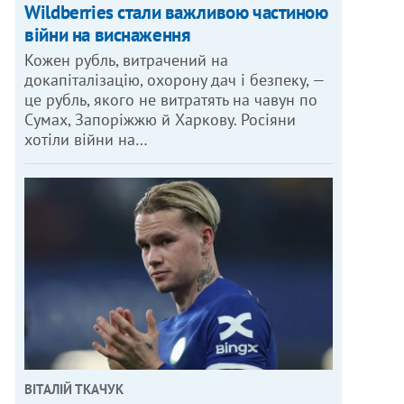
Wildberries стали важливою частиною
війни на виснаження
Кожен рубль, витрачений на
докапіталізацію, охорону дач і безпеку, —
це рубль, якого не витратять на чавун по
Сумах, Запоріжжю й Харкову. Росіяни
хотіли війни на…
ВІТАЛІЙ ТКАЧУК