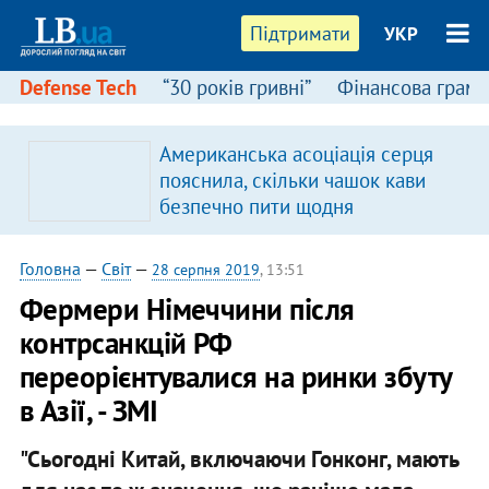
Підтримати
УКР
Defense Tech
“30 років гривні”
Фінансова грамо
Американська асоціація серця
пояснила, скільки чашок кави
безпечно пити щодня
Головна
—
Світ
—
28 серпня 2019
, 13:51
Фермери Німеччини після
контрсанкцій РФ
переорієнтувалися на ринки збуту
в Азії, - ЗМІ
"Сьогодні Китай, включаючи Гонконг, мають