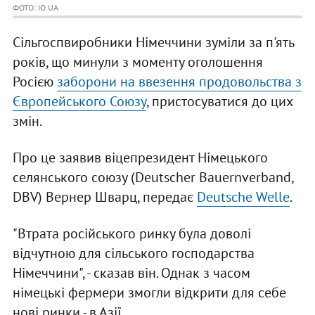
ФОТО: IO.UA
Сільгоспвиробники Німеччини зуміли за п'ять
років, що минули з моменту оголошення
Росією
заборони на ввезення продовольства з
Європейського Союзу
, пристосуватися до цих
змін.
Про це заявив віцепрезидент Німецького
селянського союзу (Deutscher Bauernverband,
DBV) Вернер Шварц, передає
Deutsche Welle
.
"Втрата російського ринку була доволі
відчутною для сільського господарства
Німеччини", - сказав він. Однак з часом
німецькі фермери змогли відкрити для себе
нові ринки - в Азії.