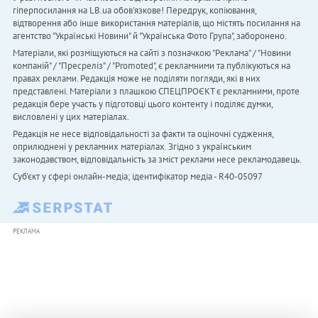
гіперпосилання на LB.ua обов'язкове! Передрук, копіювання,
відтворення або інше використання матеріалів, що містять посилання на
агентство "Українськi Новини" й "Українська Фото Група", заборонено.
Матеріали, які розміщуються на сайті з позначкою "Реклама" / "Новини
компаній" / "Пресреліз" / "Promoted", є рекламними та публікуються на
правах реклами. Редакція може не поділяти погляди, які в них
представлені. Матеріали з плашкою СПЕЦПРОЄКТ є рекламними, проте
редакція бере участь у підготовці цього контенту і поділяє думки,
висловлені у цих матеріалах.
Редакція не несе відповідальності за факти та оціночні судження,
оприлюднені у рекламних матеріалах. Згідно з українським
законодавством, відповідальність за зміст реклами несе рекламодавець.
Cуб'єкт у сфері онлайн-медіа; ідентифікатор медіа - R40-05097
РЕКЛАМА