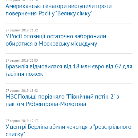
27 серпня 2019, 22:26
Американські сенатори виступили проти
повернення Росії у "Велику сімку"
27 серпня 2019, 21:32
У Росії опозиції остаточно заборонили
обиратися в Московську міськдуму
27 серпня 2019, 21:03
Бразилія відмовилася від 18 млн євро від G7 для
гасіння пожеж
27 серпня 2019, 18:42
МЗС Польщі порівняло "Північний потік-2" з
пактом Ріббентропа-Молотова
27 серпня 2019, 12:17
У центрі Берліна вбили чеченця з "розстрільного
списку"