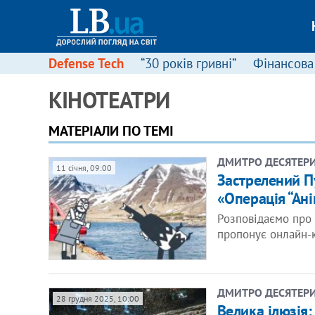
Defense Tech
“30 років гривні”
Фінансова
КІНОТЕАТРИ
МАТЕРІАЛИ ПО ТЕМІ
ДМИТРО ДЕСЯТЕР
11 січня, 09:00
Застрелений Пу
«Операція “Ані
Розповідаємо про 
пропонує онлайн-кі
ДМИТРО ДЕСЯТЕР
28 грудня 2025, 10:00
Велика ілюзія: