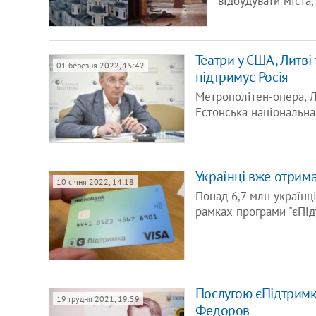
відбудувати міста,
Театри у США, Литві 
01 березня 2022, 15:42
підтримує Росія
Метрополітен-опера, Л
Естонська національна
Українці вже отрима
10 січня 2022, 14:18
Понад 6,7 млн українці
рамках програми "єПідт
Послугою єПідтримка
19 грудня 2021, 19:59
Федоров