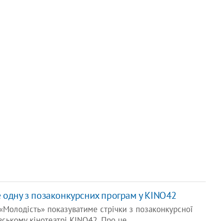
 одну з позаконкурсних програм у КINO42
 «Молодість» показуватиме стрічки з позаконкурсної
вському кінотеатрі КINO42. Про це…