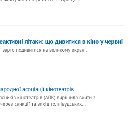
активні літаки: що дивитися в кіно у червні
кі варто подивитися на великому екрані.
ародної асоціації кінотеатрів
асників кінотеатрів (АВК) вирішила вийти з
 через санкції та вихід голлівудських…