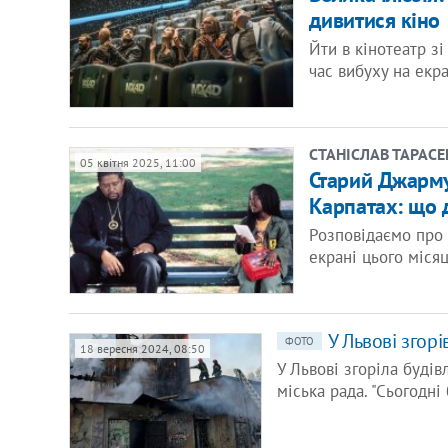
дивитися кіно
Йти в кінотеатр зі
час вибуху на екр
СТАНІСЛАВ ТАРАС
05 квітня 2025, 11:00
Старий Джарму
Карпатах: що д
Розповідаємо про 
екрані цього місяц
У Львові згорі
ФОТО
18 вересня 2024, 08:50
У Львові згоріла будів
міська рада. "Сьогодні