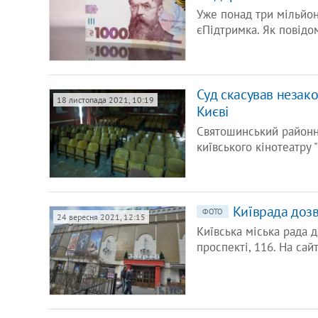
Уже понад три мільйон
єПідтримка. Як повід
Суд скасував незако
18 листопада 2021, 10:19
Києві
Святошинський районн
київського кінотеатру
Київрада дозв
ФОТО
24 вересня 2021, 12:15
Київська міська рада д
проспекті, 116. На сай