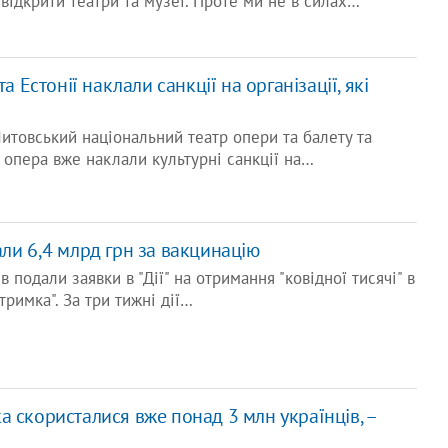
 відкрити театри та музеї. Проте ми не в силах…
та Естонії наклали санкції на організації, які
итовський національний театр опери та балету та
 опера вже наклали культурні санкції на…
ли 6,4 млрд грн за вакцинацію
в подали заявки в "Дії" на отримання "ковідної тисячі" в
римка". За три тижні дії…
 скористалися вже понад 3 млн українців, –