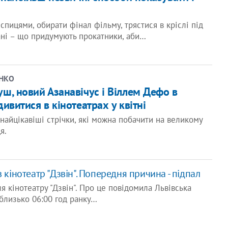
 спицями, обирати фінал фільму, трястися в кріслі під
ані – що придумують прокатники, аби…
ЕНКО
ш, новий Азанавічус і Віллем Дефо в
ивитися в кінотеатрах у квітні
найцікавіші стрічки, які можна побачити на великому
я.
в кінотеатр "Дзвін". Попередня причина - підпал
ля кінотеатру "Дзвін". Про це повідомила Львівська
 близько 06:00 год ранку…