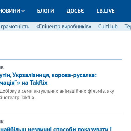
НОВИНИ
БЛОГИ
ДОСЬЄ
LB.LIVE
 грамотність
«Епіцентр виробників»
CultHub
Те
ИК
тін, Укрзалізниця, корова-русалка:
мація”» на Takflix
добірку з семи актуальних анімаційних фільмів, яку
нотеатр Takflix.
ИК
 найбільш незвичні способи показувати і