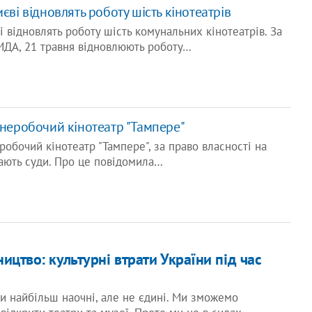
єві відновлять роботу шість кінотеатрів
і відновлять роботу шість комунальних кінотеатрів. За
ДА, 21 травня відновлюють роботу…
в неробочий кінотеатр "Тампере"
еробочий кінотеатр "Тампере", за право власності на
вають суди. Про це повідомила…
ицтво: культурні втрати України під час
ти найбільш наочні, але не єдині. Ми зможемо