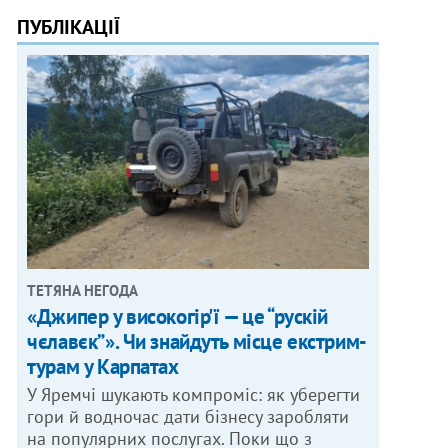
ПУБЛІКАЦІЇ
ТЕТЯНА НЕГОДА
«Джипер у високогір'ї — це “рускій
чєлавєк”». Чи знайдуть місце екстрим-
турам у Карпатах
У Яремчі шукають компроміс: як уберегти
гори й водночас дати бізнесу заробляти
на популярних послугах. Поки що з