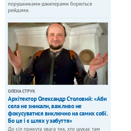
порушниками-джиперами борються
рейдами.
ОЛЕНА СТРУК
Архітектор Олександр Столовий: «Аби
села не зникали, важливо не
фокусуватися виключно на самих собі.
Бо це і є шлях у забуття»
До сіл прикута увага тих, хто шукає там