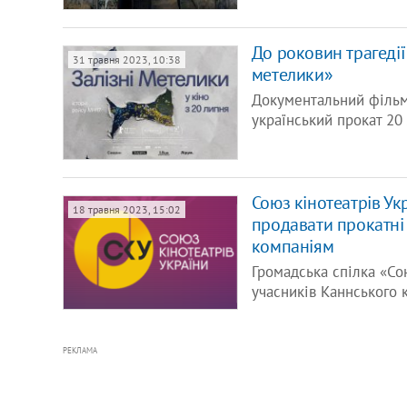
До роковин трагедії
31 травня 2023, 10:38
метелики»
Документальний фільм
український прокат 20
Союз кінотеатрів У
18 травня 2023, 15:02
продавати прокатні
компаніям
Громадська спілка «Со
учасників Каннського 
РЕКЛАМА