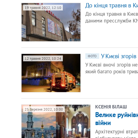
До кінця травня в Ки
19 травня 2022, 12:10
До кінця травня в Києв
даними пресслужби КМ
У Києві згорі
ФОТО
12 травня 2022, 10:24
У Києві вночі згорів н
який багато років три
КСЕНІЯ БІЛАШ
25 березня 2022, 10:00
Велике руйнівн
війни
Архітектурні втра