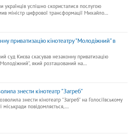
и українців успішно скористалися послугою
омив міністр цифрової трансформації Михайло…
нну приватизацію кінотеатру "Молодіжний" в
ий суд Києва скасував незаконну приватизацію
 "Молодіжний", який розташований на…
олила знести кінотеатр "Загреб"
озволила знести кінотеатр "Загреб" на Голосіївському
ті міськради повідомляється,…