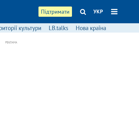
Підтримати
УКР
риторії культури
LB.talks
Нова країна
РЕКЛАМА