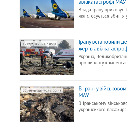
авіакатастрофі МАУ
Влада Ірану приховує 
яка стосується збиття 
Ірану встановили де
17 грудня 2021, 10:20
жертв авіакатастро
Україна, Великобритан
про виплату компенсац
В Ірані у військово
22 листопада 2021, 09:45
МАУ
В іранському військов
українського пасажирс