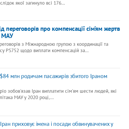
наслідок якої загинуло всі 176…
ід переговорів про компенсації сім’ям жертв
а МАУ
ереговорів з Міжнародною групою з координації та
су PS752 щодо виплати компенсацій за…
 $84 млн родичам пасажирів збитого Іраном
ріо зобов'язав Іран виплатити сім'ям шести людей, які
 літака МАУ у 2020 році,…
Іран приховує імена і посади обвинувачених у