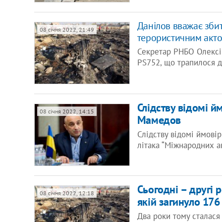
Данілов вважає збит
08 січня 2022, 21:49
терористичним акт
Секретар РНБО Олексій
PS752, що трапилося д
Слідству відомі й
08 січня 2022, 14:15
Мамедов
Слідству відомі ймовір
літака “Міжнародних ав
Сьогодні – другі 
08 січня 2022, 12:18
якій загинуло 17
Два роки тому сталася