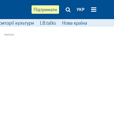
Підтримати
УКР
риторії культури
LB.talks
Нова країна
РЕКЛАМА