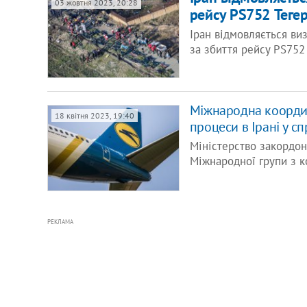
03 жовтня 2023, 20:28
рейсу PS752 Тегер
Іран відмовляється ви
за збиття рейсу PS752
Міжнародна координ
18 квітня 2023, 19:40
процеси в Ірані у с
Міністерство закордон
Міжнародної групи з 
РЕКЛАМА