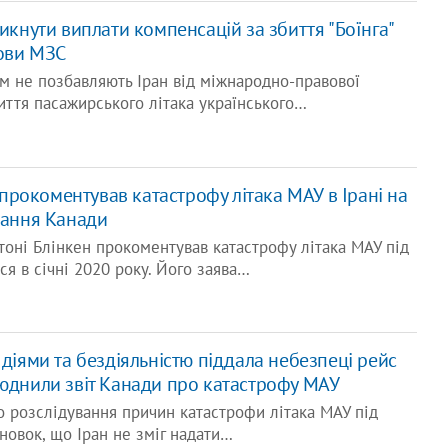
никнути виплати компенсацій за збиття "Боїнга"
лови МЗС
м не позбавляють Іран від міжнародно-правової
биття пасажирського літака українського…
рокоментував катастрофу літака МАУ в Ірані на
вання Канади
оні Блінкен прокоментував катастрофу літака МАУ під
ся в січні 2020 року. Його заява…
 діями та бездіяльністю піддала небезпеці рейс
люднили звіт Канади про катастрофу МАУ
ро розслідування причин катастрофи літака МАУ під
новок, що Іран не зміг надати…