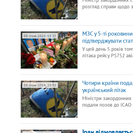
Міністр закордонних с
розгляд справи щодо з
МЗС у 5-ті роковини
08 січня 2025, 15:25
підтверджувати стат
У цей день 5 років то
літака рейсу PS752 ав
Чотири країни пода
08 січня 2024, 20:55
український літак
Міністри закордонних с
подали позов до ІСАО 
Іран відмовляєтьс