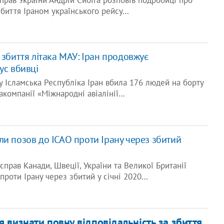
прав України Андрій Сибіга розповів подробиці про
биття Іраном українського рейсу…
 збиття літака МАУ: Іран продовжує
ус вбивці
му Ісламська Республіка Іран вбила 176 людей на борту
іакомпанії «Міжнародні авіалінії…
ли позов до ІСАО проти Ірану через збитий
прав Канади, Швеції, України та Великої Британії
проти Ірану через збитий у січні 2020…
я визнати повну відповідальність за збиття