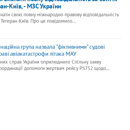
ан-Київ, - МЗС України
знати свою повну міжнародно-правову відповідальність
 Тегеран-Київ. Про це повідомило…
аційна група назвала "фіктивними" судові
праві авіакатастрофи літака МАУ
них справ України оприлюднило Спільну заяву
координації допомоги жертвам рейсу PS752 щодо…