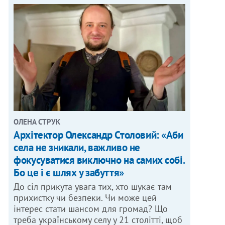
ОЛЕНА СТРУК
Архітектор Олександр Столовий: «Аби
села не зникали, важливо не
фокусуватися виключно на самих собі.
Бо це і є шлях у забуття»
До сіл прикута увага тих, хто шукає там
прихистку чи безпеки. Чи може цей
інтерес стати шансом для громад? Що
треба українському селу у 21 столітті, щоб