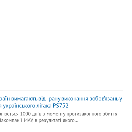
раїн вимагають від Ірану виконання зобов’язань у
я українського літака PS752
овнюється 1000 днів з моменту протизаконного збиття
іакомпанії МАУ, в результаті якого…