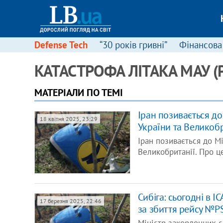
Defense Tech
“30 років гривні”
Фінансова
КАТАСТРОФА ЛІТАКА MАУ (
МАТЕРІАЛИ ПО ТЕМІ
Іран позивається д
18 квітня 2025, 23:29
України та Великобр
Іран позивається до М
Великобританії. Про 
Сибіга: сьогодні в 
17 березня 2025, 22:46
за збиття рейсу №P