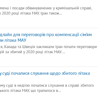
імена і посади обвинувачених у кримінальній справі,
у 2020 році літака МАУ. Іран також…
длайн для переговорів про компенсації сім’ям
фи літака МАУ
ія, Канада та Швеція закликали Іран почати переговори
ій за збитий у 2020 році літак МАУ.…
му суді почалися слухання щодо збитого літака
ому суді в неділю почалися слухання в справі збитого
ького літака МАУ, що трапилося в…