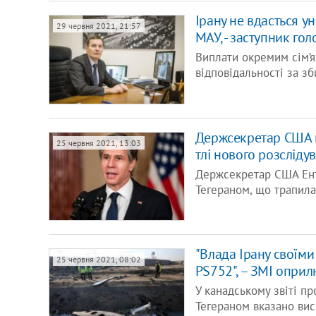
Ірану не вдасться у
29 червня 2021, 21:57
МАУ, - заступник го
Виплати окремим сім’я
відповідальності за з
Держсекретар США п
25 червня 2021, 13:03
тлі нового розсліду
Держсекретар США Ент
Тегераном, що трапила
"Влада Ірану своїми
25 червня 2021, 08:02
PS752", – ЗМІ опри
У канадському звіті п
Тегераном вказано вис