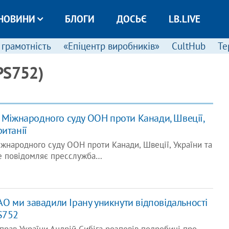
НОВИНИ
БЛОГИ
ДОСЬЄ
LB.LIVE
 грамотність
«Епіцентр виробників»
CultHub
Те
PS752)
о Міжнародного суду ООН проти Канади, Швеції,
итанії
іжнародного суду ООН проти Канади, Швеції, України та
це повідомляє пресслужба…
ICAO ми завадили Ірану уникнути відповідальності
S752