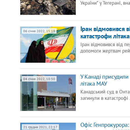
України” у Тегерані, в
Іран відмовився в
06 січня 2022, 15:19
катастрофи літак
Іран відмовився від п
допомоги жертвам рей
У Канаді присудили
04 січня 2022, 10:50
літака МАУ
Канадський суд в Онта
загинули в катастрофі
Офіс Генпрокурора: 
21 грудня 2021, 22:17