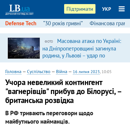
Підтримати
УКР
Defense Tech
“30 років гривні”
Фінансова грамо
Масована атака по Україні:
ФОТО
на Дніпропетровщині загинула
родина, у Львові – удар по
багатоповерхівках
(доповнюється)
Головна
—
Суспільство
—
Війна
—
16 липня 2023
, 10:05
Учора невеликий контингент
"вагнерівців" прибув до Білорусі, –
британська розвідка
В РФ тривають переговори щодо
майбутнього найманців.