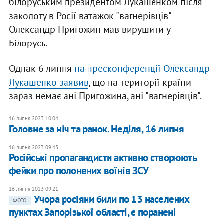
білоруським президентом Лукашенком після
заколоту в Росії ватажок "вагнерівців"
Олександр Пригожин мав вирушити у
Білорусь.
Однак 6 липня
на пресконференції Олександр
Лукашенко заявив
, що на території країни
зараз немає ані Пригожина, ані "вагнерівців".
16 липня 2023, 10:04
Головне за ніч та ранок. Неділя, 16 липня
16 липня 2023, 09:43
Російські пропагандисти активно створюють
фейки про полонених воїнів ЗСУ
16 липня 2023, 09:21
Учора росіяни били по 13 населених
ФОТО
пунктах Запорізької області, є поранені