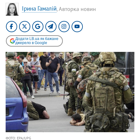
Ірина Гамалій
, Авторка новин
Додати LB.ua як бажане
джерело в Google
ФОТО: EPA/UPG