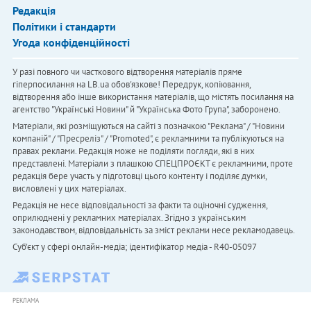
Редакція
Політики і стандарти
Угода конфіденційності
У разі повного чи часткового відтворення матеріалів пряме
гіперпосилання на LB.ua обов'язкове! Передрук, копіювання,
відтворення або інше використання матеріалів, що містять посилання на
агентство "Українськi Новини" й "Українська Фото Група", заборонено.
Матеріали, які розміщуються на сайті з позначкою "Реклама" / "Новини
компаній" / "Пресреліз" / "Promoted", є рекламними та публікуються на
правах реклами. Редакція може не поділяти погляди, які в них
представлені. Матеріали з плашкою СПЕЦПРОЄКТ є рекламними, проте
редакція бере участь у підготовці цього контенту і поділяє думки,
висловлені у цих матеріалах.
Редакція не несе відповідальності за факти та оціночні судження,
оприлюднені у рекламних матеріалах. Згідно з українським
законодавством, відповідальність за зміст реклами несе рекламодавець.
Cуб'єкт у сфері онлайн-медіа; ідентифікатор медіа - R40-05097
РЕКЛАМА