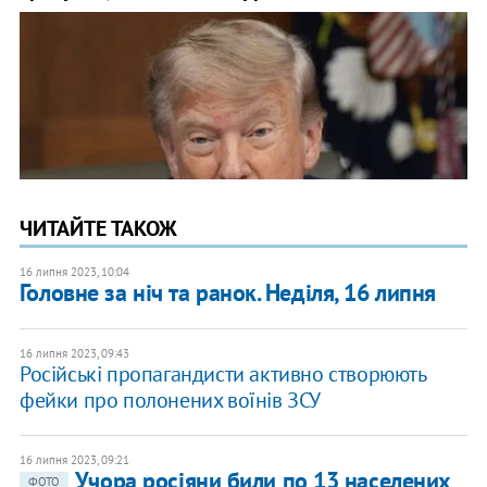
ЧИТАЙТЕ ТАКОЖ
16 липня 2023, 10:04
Головне за ніч та ранок. Неділя, 16 липня
16 липня 2023, 09:43
Російські пропагандисти активно створюють
фейки про полонених воїнів ЗСУ
16 липня 2023, 09:21
Учора росіяни били по 13 населених
ФОТО