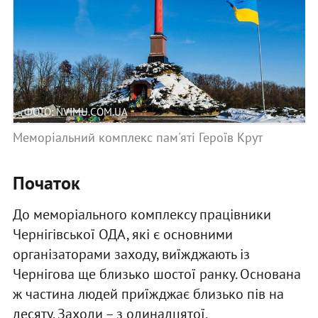
ФОТО: NVIMU.COM.UA
Меморіальний комплекс пам'яті Героїв Крут
Початок
До меморіального комплексу працівники
Чернігівської ОДА, які є основними
організаторами заходу, виїжджають із
Чернігова ще близько шостої ранку. Основана
ж частина людей приїжджає близько пів на
десяту. Заходи – з одинадцятої.