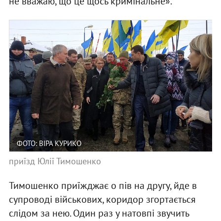
не вважаю, що це щось кримінальне».
ФОТО: ВІРА КУРИКО
приїзд Юлії Тимошенко
Тимошенко приїжджає о пів на другу, йде в
супроводі військових, коридор згортається
слідом за нею. Один раз у натовпі звучить