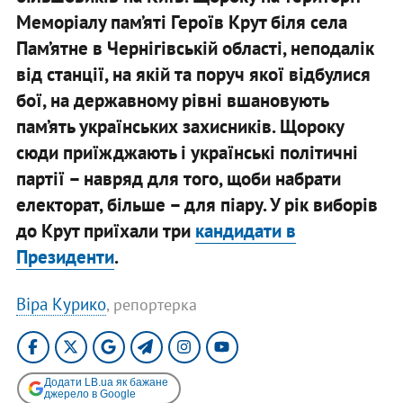
Меморіалу пам’яті Героїв Крут біля села
Пам’ятне в Чернігівській області, неподалік
від станції, на якій та поруч якої відбулися
бої, на державному рівні вшановують
пам’ять українських захисників. Щороку
сюди приїжджають і українські політичні
партії – навряд для того, щоби набрати
електорат, більше – для піару. У рік виборів
до Крут приїхали три
кандидати в
Президенти
.
Віра Курико
, репортерка
Додати LB.ua як бажане
джерело в Google