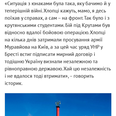
«Ситуація з юнаками була така, яку бачимо й у
теперішній війні. Хлопці кажуть, мамо, я десь
поїхав у справах, а сам – на фронт. Так було і з
крутянськими студентами. Бій під Крутами був
відносно вдалої бойовою операцією. Хлопці
на кілька днів затримали просування армії
Муравйова на Київ, а за цей час уряд УНР у
Бресті встиг підписати мирний договір і
тодішню Україну визнали незалежною та
рівноправною державою. Хай цю незалежність
і не вдалося тоді втримати», – говорить
історик.