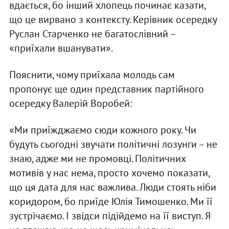
вдається, бо інший хлопець починає казати,
що це вирвано з контексту. Керівник осередку
Руслан Старченко не багатослівний –
«приїхали вшанувати».
Пояснити, чому приїхала молодь сам
пропонує ще один представник партійного
осередку Валерій Воробей:
«Ми приїжджаємо сюди кожного року. Чи
будуть сьогодні звучати політичні лозунги – не
знаю, адже ми не промовці. Політичних
мотивів у нас нема, просто хочемо показати,
що ця дата для нас важлива. Люди стоять ніби
коридором, бо приїде Юлія Тимошенко. Ми її
зустрічаємо. І звідси підійдемо на її виступ. Я