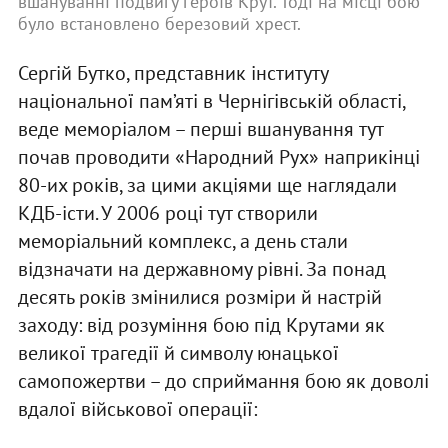
вшануванні подвигу героїв Крут. Тоді на місці бою
було встановлено березовий хрест.
Сергій Бутко, представник інституту
національної пам’яті в Чернігівській області,
веде меморіалом – перші вшанування тут
почав проводити «Народний Рух» наприкінці
80-их років, за цими акціями ще наглядали
КДБ-істи. У 2006 році тут створили
меморіальний комплекс, а день стали
відзначати на державному рівні. За понад
десять років змінилися розміри й настрій
заходу: від розуміння бою під Крутами як
великої трагедії й символу юнацької
самопожертви – до сприймання бою як доволі
вдалої військової операції: