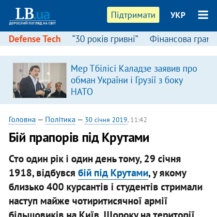
Підтримати
УКР
Defense Tech
“30 років гривні”
Фінансова грамо
Мер Тбілісі Каладзе заявив про
обман України і Грузії з боку
НАТО
Головна
—
Політика
—
30 січня 2019
, 11:42
Бій прапорів під Крутами
Сто один рік і один день тому, 29 січня
1918, відбувся
бій під Крутами
, у якому
близько 400 курсантів і студентів стримали
наступ майже чотиритисячної армії
більшовиків на Київ. Щороку на території