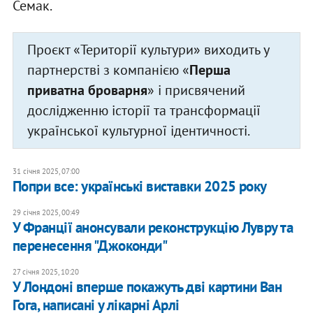
Семак.
Проєкт «Території культури» виходить у
партнерстві з компанією «
Перша
приватна броварня
» і присвячений
дослідженню історії та трансформації
української культурної ідентичності.
31 січня 2025, 07:00
Попри все: українські виставки 2025 року
29 січня 2025, 00:49
У Франції анонсували реконструкцію Лувру та
перенесення "Джоконди"
27 січня 2025, 10:20
У Лондоні вперше покажуть дві картини Ван
Гога, написані у лікарні Арлі