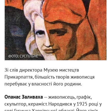
ФОТО: СУСПІЛЬНЕ
Зі слів директора Музею мистецтв
Прикарпаття, більшість творів живописця
перебуває у власності його родини.
Опанас Заливаха
— живописець, графік,
скульптор, кераміст. Народився у 1925 році у
селі Гусинка Харківської області. Його сім'я,