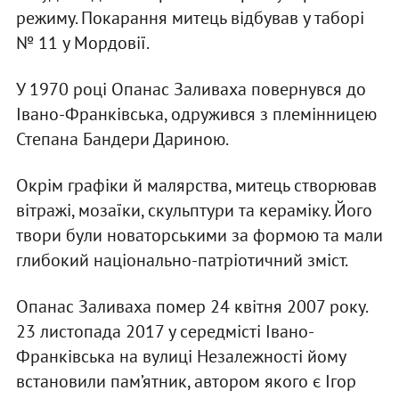
режиму. Покарання митець відбував у таборі
№ 11 у Мордовії.
У 1970 році Опанас Заливаха повернувся до
Івано-Франківська, одружився з племінницею
Степана Бандери Дариною.
Окрім графіки й малярства, митець створював
вітражі, мозаїки, скульптури та кераміку. Його
твори були новаторськими за формою та мали
глибокий національно-патріотичний зміст.
Опанас Заливаха помер 24 квітня 2007 року.
23 листопада 2017 у середмісті Івано-
Франківська на вулиці Незалежності йому
встановили пам’ятник, автором якого є Ігор