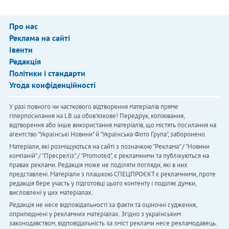
Про нас
Реклама на сайті
Івенти
Редакція
Політики і стандарти
Угода конфіденційності
У разі повного чи часткового відтворення матеріалів пряме
гіперпосилання на LB.ua обов'язкове! Передрук, копіювання,
відтворення або інше використання матеріалів, що містять посилання на
агентство "Українськi Новини" й "Українська Фото Група", заборонено.
Матеріали, які розміщуються на сайті з позначкою "Реклама" / "Новини
компаній" / "Пресреліз" / "Promoted", є рекламними та публікуються на
правах реклами. Редакція може не поділяти погляди, які в них
представлені. Матеріали з плашкою СПЕЦПРОЄКТ є рекламними, проте
редакція бере участь у підготовці цього контенту і поділяє думки,
висловлені у цих матеріалах.
Редакція не несе відповідальності за факти та оціночні судження,
оприлюднені у рекламних матеріалах. Згідно з українським
законодавством, відповідальність за зміст реклами несе рекламодавець.