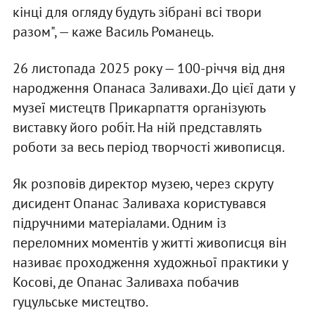
кінці для огляду будуть зібрані всі твори
разом", — каже Василь Романець.
26 листопада 2025 року — 100-річчя від дня
народження Опанаса Заливахи. До цієї дати у
музеї мистецтв Прикарпаття організують
виставку його робіт. На ній представлять
роботи за весь період творчості живописця.
Як розповів директор музею, через скруту
дисидент Опанас Заливаха користувався
підручними матеріалами. Одним із
переломних моментів у житті живописця він
називає проходження художньої практики у
Косові, де Опанас Заливаха побачив
гуцульське мистецтво.