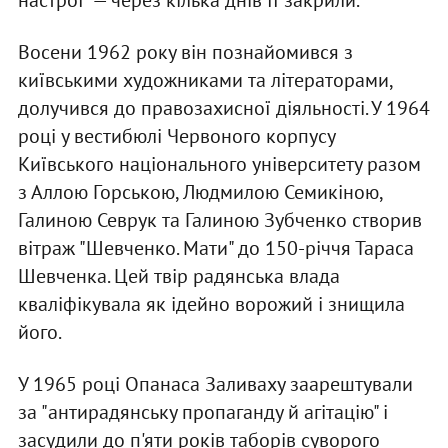
настрої" — через кілька днів її закрили.
Восени 1962 року він познайомився з
київськими художниками та літераторами,
долучився до правозахисної діяльності. У 1964
році у вестибюлі Червоного корпусу
Київського національного університету разом
з Аллою Горською, Людмилою Семикіною,
Галиною Севрук та Галиною Зубченко створив
вітраж "Шевченко. Мати" до 150-річчя Тараса
Шевченка. Цей твір радянська влада
кваліфікувала як ідейно ворожий і знищила
його.
У 1965 році Опанаса Заливаху заарештували
за "антирадянську пропаганду й агітацію" і
засудили до п'яти років таборів суворого