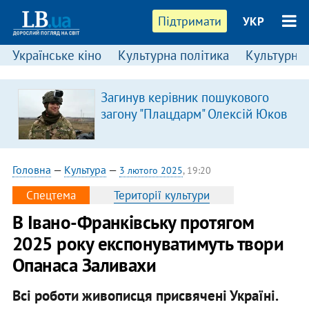
Підтримати
УКР
Українське кіно
Культурна політика
Культурні і
Загинув керівник пошукового
загону "Плацдарм" Олексій Юков
Головна
—
Культура
—
3 лютого 2025
, 19:20
Спецтема
Території культури
В Івано-Франківську протягом
2025 року експонуватимуть твори
Опанаса Заливахи
Всі роботи живописця присвячені Україні.