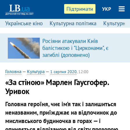
Підтримати
УКР
Українське кіно
Культурна політика
Культурні і
Росіяни атакували Київ
балістикою і "Цирконами", є
загиблі (доповнено)
Головна
—
Культура
—
1 серпня 2020
, 12:00
​«За стіною» Марлен Гаусгофер.
Уривок
Головна героїня, чиє ім’я так і залишиться
неназваним, приїжджає на відпочинок до
мисливського будиночка в горах — і
опиняється відрізаною від світу прозорою