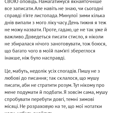
СВОЮ оповідь. Намагатимуся якнайточніше
все записати. Але навіть не знаю, чи сьогодні
справді п’яте листопада. Минулої зими кілька
днів випали з мого ліку часу. День тижня я теж
не можу назвати. Проте, гадаю, це не так уже й
важливо. Доведеться писати стисло, я ніколи
не збиралася нічого занотовувати, тож боюся,
що багато чого в моїй пам’яті збереглося
інакше, ніж було насправді.
Це, мабуть, недолік усіх спогадів. Пишу не з
любові до писання; так склалося, що мушу
писати, аби не стратити розум. Тут нікому про
мене подумати й подбати. Я зовсім сама, мушу
спробувати перебути довгі, темні зимові
місяці. Не розраховую на те, що мої нотатки