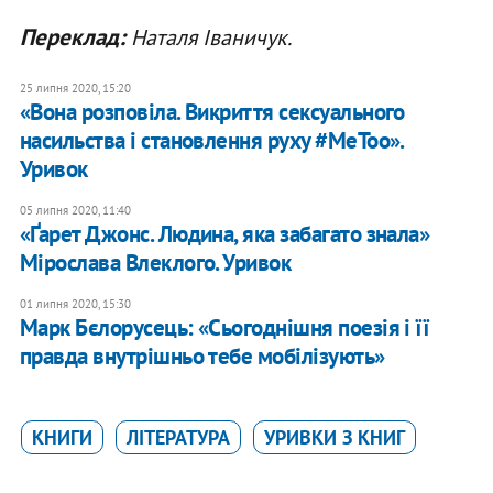
Переклад:
Наталя Іваничук.
25 липня 2020, 15:20
«Вона розповіла. Викриття сексуального
насильства і становлення руху #MeToo».
Уривок
05 липня 2020, 11:40
«Ґарет Джонс. Людина, яка забагато знала»
Мірослава Влеклого. Уривок
01 липня 2020, 15:30
Марк Бєлорусець: «Сьогоднішня поезія і її
правда внутрішньо тебе мобілізують»
КНИГИ
ЛІТЕРАТУРА
УРИВКИ З КНИГ