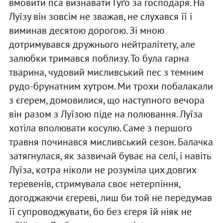
вмовити пса визнавати Гуґо за господаря. На
Луїзу він зовсім не зважав, не слухався її і
виминав десятою дорогою. Зі мною
дотримувався дружнього нейтралітету, але
залюбки тримався поблизу. То була гарна
тварина, чудовий мисливський пес з темним
рудо-брунатним хутром. Ми трохи побалакали
з єгерем, домовилися, що наступного вечора
він разом з Луїзою піде на полювання. Луїза
хотіла вполювати косулю. Саме з першого
травня починався мисливський сезон. Балачка
затягнулася, як зазвичай буває на селі, і навіть
Луїза, котра ніколи не розуміла цих довгих
теревенів, стримувала своє нетерпіння,
догоджаючи єгереві, лиш би той не передумав
її супроводжувати, бо без єгеря їй ніяк не