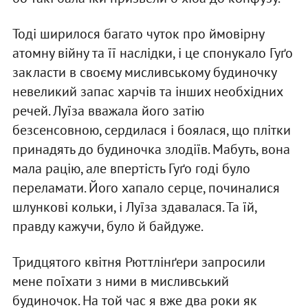
Тоді ширилося багато чуток про ймовірну
атомну війну та її наслідки, і це спонукало Гуґо
закласти в своєму мисливському будиночку
невеликий запас харчів та інших необхідних
речей. Луїза вважала його затію
безсенсовною, сердилася і боялася, що плітки
принадять до будиночка злодіїв. Мабуть, вона
мала рацію, але впертість Гуґо годі було
переламати. Його хапало серце, починалися
шлункові кольки, і Луїза здавалася. Та їй,
правду кажучи, було й байдуже.
Тридцятого квітня Рюттлінґери запросили
мене поїхати з ними в мисливський
будиночок. На той час я вже два роки як