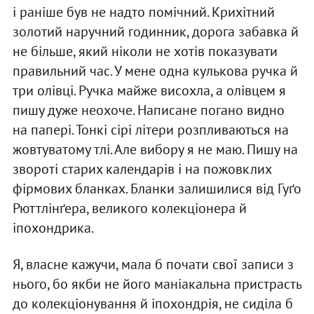
і раніше був не надто помічний. Крихітний
золотий наручний годинник, дорога забавка й
не більше, який ніколи не хотів показувати
правильний час. У мене одна кулькова ручка й
три олівці. Ручка майже висохла, а олівцем я
пишу дуже неохоче. Написане погано видно
на папері. Тонкі сірі літери розпливаються на
жовтуватому тлі. Але вибору я не маю. Пишу на
звороті старих календарів і на пожовклих
фірмових бланках. Бланки залишилися від Гуґо
Рюттлінґера, великого колекціонера й
іпохондрика.
Я, власне кажучи, мала б почати свої записи з
нього, бо якби не його маніакальна пристрасть
до колекціонування й іпохондрія, не сиділа б