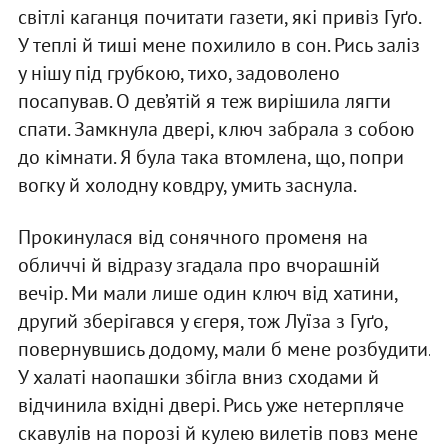
світлі каганця почитати газети, які привіз Гуґо.
У теплі й тиші мене похилило в сон. Рись заліз
у нішу під грубкою, тихо, задоволено
посапував. О дев’ятій я теж вирішила лягти
спати. Замкнула двері, ключ забрала з собою
до кімнати. Я була така втомлена, що, попри
вогку й холодну ковдру, умить заснула.
Прокинулася від сонячного променя на
обличчі й відразу згадала про вчорашній
вечір. Ми мали лише один ключ від хатини,
другий зберігався у єгеря, тож Луїза з Гуґо,
повернувшись додому, мали б мене розбудити.
У халаті наопашки збігла вниз сходами й
відчинила вхідні двері. Рись уже нетерпляче
скавулів на порозі й кулею вилетів повз мене