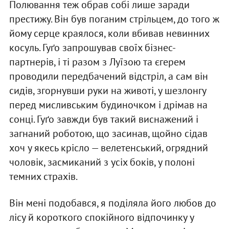
Полювання теж обрав собі лише заради
престижу. Він був поганим стрільцем, до того ж
йому серце краялося, коли вбивав невинних
косуль. Гуґо запрошував своїх бізнес-
партнерів, і ті разом з Луїзою та єгерем
проводили передбачений відстріл, а сам він
сидів, згорнувши руки на животі, у шезлонгу
перед мисливським будиночком і дрімав на
сонці. Гуґо завжди був такий виснажений і
загнаний роботою, що засинав, щойно сідав
хоч у якесь крісло — велетенський, огрядний
чоловік, засмиканий з усіх боків, у полоні
темних страхів.
Він мені подобався, я поділяла його любов до
лісу й короткого спокійного відпочинку у