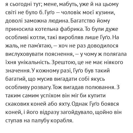
я сьогодні тут; мене, мабуть, уже й на цьому
світі не було б. Гуґо — чоловік моєї кузини,
доволі заможна людина. Багатство йому
приносила котельна фабрика. То були дуже
особливі котли, такі виробляв лише Гуґо. На
жаль, не пам’ятаю, — хоч не раз доводилося
вислуховувати пояснення, — у чому ж полягала
їхня унікальність. Зрештою, це не має ніякого
значення. У кожному разі, Гуґо був такий
багатий, що мусив вигадати собі якусь
особливу розвагу. Тож вигадав полювання. З
таким самим успіхом він міг би купити
скакових коней або яхту. Однак Гуґо боявся
коней, і його відразу загойдувало, щойно він
ступав на палубу корабля.