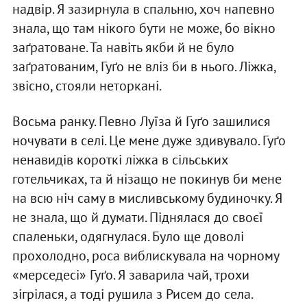
надвір. Я зазирнула в спальню, хоч напевно
знала, що там нікого бути не може, бо вікно
заґратоване. Та навіть якби й не було
заґратованим, Гуґо не вліз би в нього. Ліжка,
звісно, стояли неторкані.
Восьма ранку. Певно Луїза й Гуґо зашилися
ночувати в селі. Це мене дуже здивувало. Гуґо
ненавидів короткі ліжка в сільських
готельчиках, та й нізащо не покинув би мене
на всю ніч саму в мисливському будиночку. Я
не знала, що й думати. Піднялася до своєї
спаленьки, одягнулася. Було ще доволі
прохолодно, роса виблискувала на чорному
«мерседесі» Гуґо. Я заварила чай, трохи
зігрілася, а тоді рушила з Рисем до села.