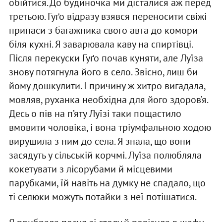
обійтися. До будиночка ми дісталися аж перед
третьою. Гуґо відразу взявся переносити свіжі
припаси з багажника свого авта до комори
біля кухні. Я заварювала каву на спиртівці.
Після перекуски Гуґо почав куняти, але Луїза
знову потягнула його в село. Звісно, лиш би
йому дошкулити. І причину ж хитро вигадала,
мовляв, руханка необхідна для його здоров’я.
Десь о пів на п’яту Луїзі таки пощастило
вмовити чоловіка, і вона тріумфальною ходою
вирушила з ним до села. Я знала, що вони
засядуть у сільській корчмі. Луїза полюбляла
кокетувати з лісорубами й місцевими
парубками, їй навіть на думку не спадало, що
ті селюки можуть потайки з неї потішатися.