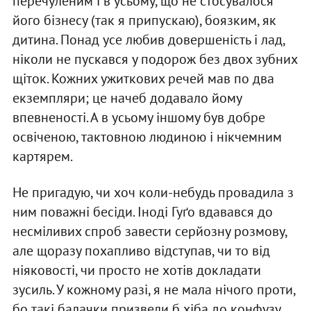
перечуленим і в усьому, що не стосувалося
його бізнесу (так я припускаю), боязким, як
дитина. Понад усе любив довершеність і лад,
ніколи не пускався у подорож без двох зубних
щіток. Кожних ужиткових речей мав по два
екземпляри; це начеб додавало йому
впевненості. А в усьому іншому був добре
освіченою, тактовною людиною і нікчемним
картярем.
Не пригадую, чи хоч коли-небудь провадила з
ним поважні бесіди. Іноді Гуґо вдавався до
несміливих спроб завести серйозну розмову,
але щоразу похапливо відступав, чи то від
ніяковості, чи просто не хотів докладати
зусиль. У кожному разі, я не мала нічого проти,
бо такі балачки призвели б хіба до конфузу.