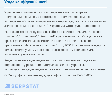
Угода конфіденційності
У разі повного чи часткового відтворення матеріалів пряме
гіперпосилання на LB.ua обов'язкове! Передрук, копіювання,
відтворення або інше використання матеріалів, що містять посилання на
агентство "Українськi Новини" й "Українська Фото Група", заборонено.
Матеріали, які розміщуються на сайті з позначкою "Реклама" / "Новини
компаній" / "Пресреліз" / "Promoted", є рекламними та публікуються на
правах реклами. Редакція може не поділяти погляди, які в них
представлені. Матеріали з плашкою СПЕЦПРОЄКТ є рекламними, проте
редакція бере участь у підготовці цього контенту і поділяє думки,
висловлені у цих матеріалах.
Редакція не несе відповідальності за факти та оціночні судження,
оприлюднені у рекламних матеріалах. Згідно з українським
законодавством, відповідальність за зміст реклами несе рекламодавець.
Cуб'єкт у сфері онлайн-медіа; ідентифікатор медіа - R40-05097
РЕКЛАМА