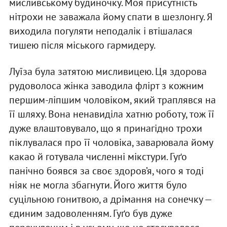
мисливському будиночку. Моя присутність
нітрохи не заважала йому спати в шезлонгу. Я
виходила погуляти неподалік і втішалася
тишею після міського гармидеру.
Луїза була затятою мисливицею. Ця здорова
рудоволоса жінка заводила флірт з кожним
першим-ліпшим чоловіком, який траплявся на
її шляху. Вона ненавиділа хатню роботу, тож її
дуже влаштовувало, що я принагідно трохи
піклувалася про її чоловіка, заварювала йому
какао й готувала численні мікстури. Гуґо
панічно боявся за своє здоров’я, чого я тоді
ніяк не могла збагнути. Його життя було
суцільною гонитвою, а дрімання на сонечку —
єдиним задоволенням. Гуґо був дуже