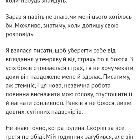
коли-небудь знайдуть.
Зараз я навіть не знаю, чи мені цього хотілось
би. Можливо, знатиму, коли допишу свою
розповідь.
Я взялася писати, щоб уберегти себе від
вглядання у темряву й від страху. Бо я боюся. З
усіх боків сповзається страх, і я не хочу чекати,
доки він наздожене мене й здолає. Писатиму,
аж стемніє, і ця нова, незвична робота
повинна виснажити мою голову, спустошити її
й нагнати сонливості. Ранків я не боюся, лише
довгих, сутінних надвечір’їв.
Не знаю точно, котра година. Скоріш за все,
третя по обіді. Мій годинник загубився, але він