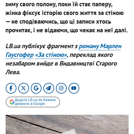
зиму свого полону, поки їй стає паперу,
жінка фіксує історію свого життя за стіною
— не сподіваючись, що ці записи хтось
прочитає, і не відаючи, що чекає на неї далі.
LB.ua публікує фрагмент з
роману Марлен
Гаусгофер
«За стіною»
, переклад якого
незабаром вийде в Видавництві Старого
Лева.
Додати LB.ua як бажане
джерело в Google