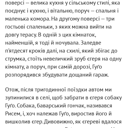
поверсі — велика кухня у сільському стилі, яка
поєднує і кухню, і вітальню, поруч — спальня і
маленька комора. На другому поверсі — три
гостьові спаленьки, з яких можна вийти на
довгу терасу. В одній з цих кімнаток,
найменшій, я тоді й ночувала. Заледве
п’ятдесят кроків далі, на схилі, який збігає до
струмка, стоїть невеличкий зруб єгеря на одну
кімнату, а поруч, при самій дорозі, Гуґо
розпорядився збудувати дощаний гараж.
Отож, після тригодинної поїздки автом ми
зупинилися в селі, щоб забрати в єгеря собаку
Гуґо. Собака, баварський гончак, називався
Рисем, і, хоч належав Гуґо, виростив його й
вишколив єгер. Дивовижно, як єгереві вдалося