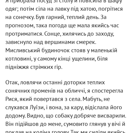
Я прибрала посуд зі столу й повісила в шафу
одяг; потім сіла на лавку під хатою, погрітися
на сонечку. Був гарний, теплий день. За
прогнозом, така погода ще мала якийсь час
протриматися. Сонце, хилячись до заходу,
зависнуло над вершинами смерек.
Мисливський будиночок стояв у маленькій
котловині, у самому кінці ущелини, біля
підніжжя стрімких гір.
Отак, ловлячи останні доторки теплих
сонячних променів на обличчі, я спостерегла
Рися, який повертався з села. Мабуть, не
слухався Луїзи, і вона, за кару, відіслала його
додому. Видно, що собаку добряче висварили.
Він підійшов до мене, сумовито глянув у вічі й
поклав на коліна голову. Так ми сиділи якийсь