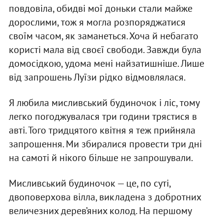
повдовіла, обидві мої доньки стали майже
дорослими, тож я могла розпоряджатися
своїм часом, як заманеться. Хоча й небагато
користі мала від своєї свободи. Завжди була
домосідкою, удома мені найзатишніше. Лише
від запрошень Луїзи рідко відмовлялася.
Я любила мисливський будиночок і ліс, тому
легко погоджувалася три години трястися в
авті. Того тридцятого квітня я теж прийняла
запрошення. Ми збиралися провести три дні
на самоті й нікого більше не запрошували.
Мисливський будиночок — це, по суті,
двоповерхова вілла, викладена з добротних
величезних дерев’яних колод. На першому