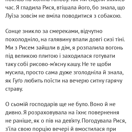
час. Я гладила Рися, втішала його, бо знала, що
Луїза зовсім не вміла поводитися з собакою.
Сонце зникло за смереками, відчутно
похолодніло, на галявину впали довгі сизі тіні.
Ми з Рисем зайшли в дім, я розпалила вогонь
під великою плитою і заходилася готувати
таку собі рисово-м’ясну кашу. Не те щоби
мусила, просто сама дуже зголодніла й знала,
як Гуґо любить поїсти на вечерю ситну гарячу
страву.
О сьомій господарів ще не було. Воно й не
дивно. Я розраховувала на їхнє повернення
не раніше, як о пів на дев’яту. Погодувала Рися,
з’їла свою порцію вечері й вмостилася при