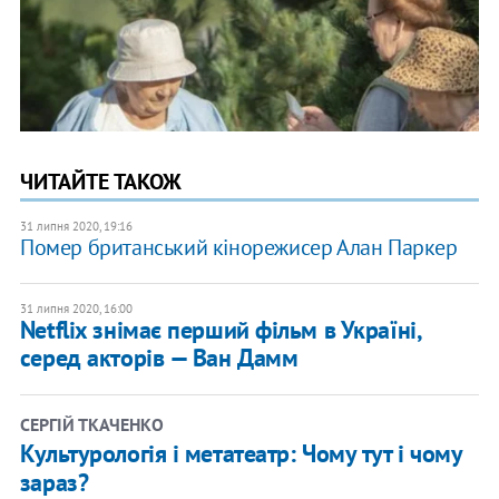
ЧИТАЙТЕ ТАКОЖ
31 липня 2020, 19:16
Помер британський кінорежисер Алан Паркер
31 липня 2020, 16:00
Netflix знімає перший фільм в Україні,
серед акторів — Ван Дамм
СЕРГІЙ ТКАЧЕНКО
Культурологія і метатеатр: Чому тут і чому
зараз?