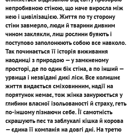
непробивною стіною, що наче виросла між
нею і цивілізацією. Життя по ту сторону
стіни завмерло, люди й тварини дивним
чином заклякли, лиш рослини буяють і
поступово заполонюють собою все навколо.
Так починається її історія виживання
наодинці з природою — у замкненому
просторі, де по один бік стіна, а по інший —
урвища і незвідані дикі ліси. Все колишнє
життя видається сміховинним, надії на
порятунок немає, тож жінка занурюється у
глибини власної ізольованості й страху, геть
по-іншому пізнаючи себе. Її самотність
скрашують пес та заблукалі кішка й корова
— єдина її компанія на довгі дні. На третю